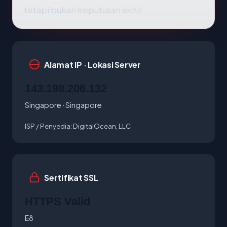
tetapi bukan keputusan akhir.
Alamat IP · Lokasi Server
143.198.206.132
Singapore · Singapore
ISP / Penyedia:
DigitalOcean, LLC
Sertifikat SSL
HTTPS Valid
E8