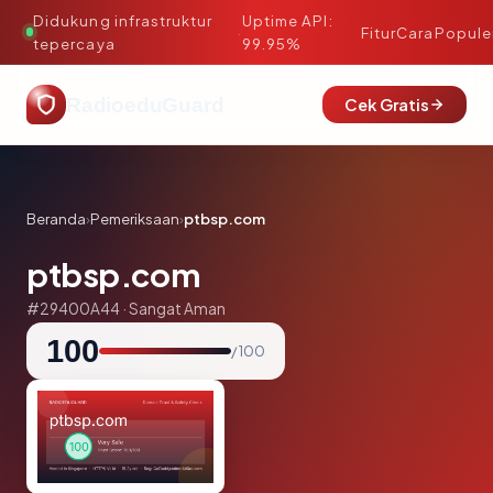
Didukung infrastruktur
Uptime API:
·
Fitur
Cara
Popule
tepercaya
99.95%
RadioeduGuard
Cek Gratis
Beranda
›
Pemeriksaan
›
ptbsp.com
ptbsp.com
#29400A44 · Sangat Aman
100
/ 100