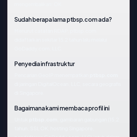
mengembalikan: OK.
Sudah berapa lama ptbsp.com ada?
Menurut catatan RDAP, ptbsp.com
didaftarkan sekitar 15.2 tahun lalu melalui
GoDaddy.com, LLC.
Penyedia infrastruktur
Pencarian GeoIP menempatkan
ptbsp.com
di jaringan DigitalOcean, LLC, secara geografis
di Singapore.
Bagaimana kami membaca profil ini
Untuk
ptbsp.com
, gambaran gabungan (15.2
tahun, SSL OK, hosting Singapore,