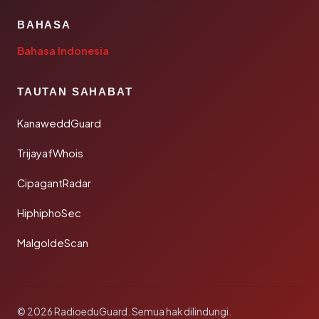
BAHASA
Bahasa Indonesia
TAUTAN SAHABAT
KanaweddGuard
TrijayafWhois
CipagantRadar
HiphiphoSec
MalgoldeScan
© 2026 RadioeduGuard. Semua hak dilindungi.