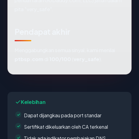
pendaftaran GoDaddy.com, LLC) jatuh dalam
pita "very_safe".
Pendapat akhir
Menggabungkan semua sinyal, kami menilai
ptbsp.com
di
100/100
(
very_safe
).
Kelebihan
Dapat dijangkau pada port standar
Sertifikat dikeluarkan oleh CA terkenal
Tidak ada indikator pembajakan DNS