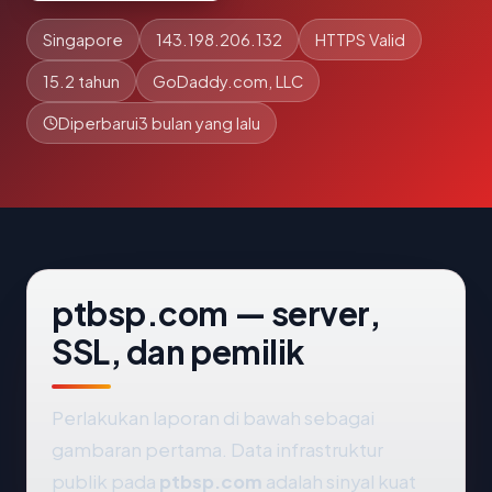
Singapore
143.198.206.132
HTTPS Valid
15.2 tahun
GoDaddy.com, LLC
Diperbarui
3 bulan yang lalu
ptbsp.com — server,
SSL, dan pemilik
Perlakukan laporan di bawah sebagai
gambaran pertama. Data infrastruktur
publik pada
ptbsp.com
adalah sinyal kuat