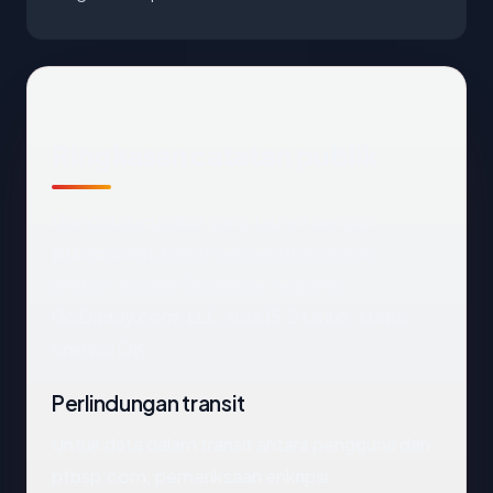
Ringkasan catatan publik
Dari catatan publik yang terkait dengan
ptbsp.com
, kami mengekstrak empat
anchor: negara Singapore, registrar
GoDaddy.com, LLC, usia 15.2 tahun, status
enkripsi OK.
Perlindungan transit
Untuk data dalam transit antara pengguna dan
ptbsp.com, pemeriksaan enkripsi