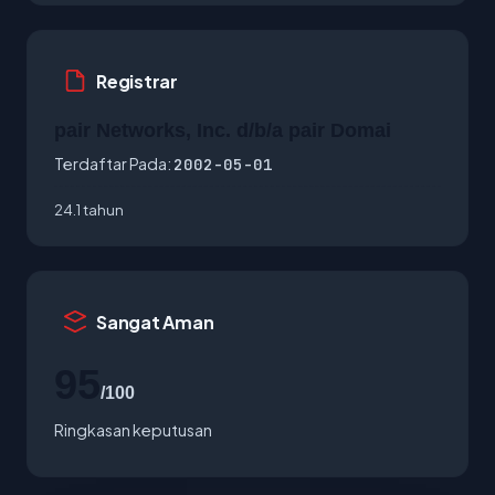
Registrar
pair Networks, Inc. d/b/a pair Domai
Terdaftar Pada:
2002-05-01
24.1 tahun
Sangat Aman
95
/100
Ringkasan keputusan