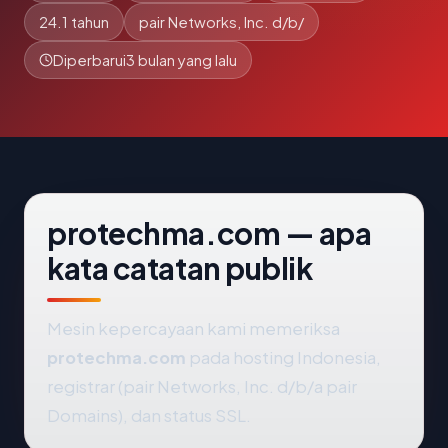
24.1 tahun
pair Networks, Inc. d/b/
Diperbarui
3 bulan yang lalu
protechma.com — apa
kata catatan publik
Mesin kepercayaan kami memeriksa
protechma.com
pada hosting Indonesia,
registrar (pair Networks, Inc. d/b/a pair
Domains), dan status SSL.