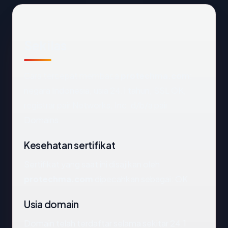
Sekilas
Cara tercepat membaca
protechma.com
:
negara Indonesia, usia 24.1 tahun, SSL OK,
registrar pair Networks, Inc. d/b/a pair
Domains.
Kesehatan sertifikat
Sertifikat yang saat ini disajikan oleh
protechma.com
dipecahkan sebagai: OK.
Usia domain
Domain telah terdaftar selama sekitar 24.1