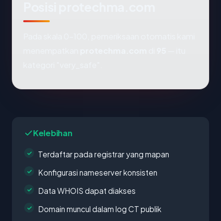
Posisi protechma.com
Pada skala 0-100, pemeriksaan otomatis kami
menempatkan
protechma.com
di
95
— itu
kategori "very_safe".
Kelebihan
Terdaftar pada registrar yang mapan
Konfigurasi nameserver konsisten
Data WHOIS dapat diakses
Domain muncul dalam log CT publik