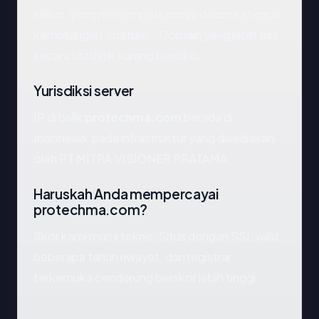
tahun, yang menempatkannya dalam kategori
kematangan "mature". Domain yang lebih tua
secara statistik kurang berisiko.
Yurisdiksi server
IP di balik
protechma.com
berada di
Indonesia, pada infrastruktur yang disediakan
oleh PT MITRA VISIONER PRATAMA.
Haruskah Anda mempercayai
protechma.com?
Skor kami murni teknis. Situs dengan SSL valid,
beberapa tahun riwayat, dan registrar
terkemuka cenderung berskor lebih tinggi.