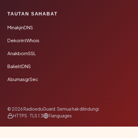
TAUTAN SAHABAT
MinakjinDNS
DekorintWhois
AnakbornSSL
BalielitDNS
AbumasgrSec
© 2026 RadioeduGuard. Semua hak dilindungi.
HTTPS · TLS 1.3
1 languages