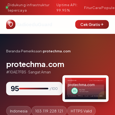
Didukung infrastruktur
Uptime API:
·
Fitur
Cara
Popule
tepercaya
99.95%
RadioeduGuard
Cek Gratis
Beranda
›
Pemeriksaan
›
protechma.com
protechma.com
#10AE7FB5 · Sangat Aman
95
/ 100
Indonesia
103.119.228.121
HTTPS Valid