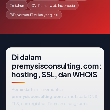
26 tahun
CV. Rumahweb Indonesia
Diperbarui
3 bulan yang lalu
Di dalam
premysisconsulting.com:
hosting, SSL, dan WHOIS
Pemindai kami memeriksa
premysisconsulting.com
di metadata DNS,
TLS, dan registrar. Temuan dirangkum di