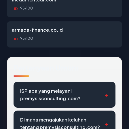
95/100
ID
armada-finance.co.id
95/100
ID
Pertanyaan Umum
ISP apa yang melayani
premysisconsulting.com?
Di mana mengajukan keluhan
tentang premysisconsulting.com?