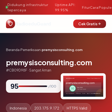
Didukung infrastruktur
Uptime API:
·
Fitur
Cara
Popule
tepercaya
99.95%
RadioeduGuard
Cek Gratis
Beranda
›
Pemeriksaan
›
premysisconsulting.com
premysisconsulting.com
#CB09D98F · Sangat Aman
95
/ 100
Indonesia
203.175.9.172
HTTPS Valid