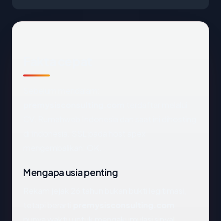
Fakta cepat
Sebelum mendalam:
premysisconsulting.com
terdaftar melalui
CV. Rumahweb Indonesia dan saat ini dihosting
di Indonesia. SSL pada host apex
mengembalikan: OK.
Mengapa usia penting
Rekam jejak 26 tahun bukan bukti legitimasi,
tetapi berarti
premysisconsulting.com
punya waktu untuk mengakumulasi sinyal