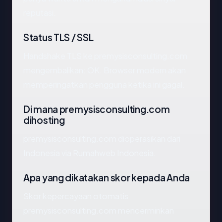
reputasi.
Status TLS / SSL
Handshake TLS ke premysisconsulting.com
mengembalikan: OK. Browser modern akan
memperingatkan pengguna ketika ini gagal.
Di mana premysisconsulting.com
dihosting
premysisconsulting.com dioperasikan dari
Indonesia via Rumahweb Indonesia.
Apa yang dikatakan skor kepada Anda
Skor kepercayaan otomatis
premysisconsulting.com mencerminkan