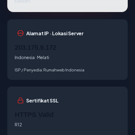
bawah.
Alamat IP · Lokasi Server
203.175.9.172
Indonesia · Melati
ISP / Penyedia:
Rumahweb Indonesia
Sertifikat SSL
HTTPS Valid
R12