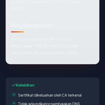
apakah ia mengikuti praktik infrastruktur
standar.
Ringkasan skor
premysisconsulting.com → 95/100
(
very_safe
). Nilai dihitung ulang setiap
penyegaran dari catatan publik terbaru.
Kelebihan
Sertifikat dikeluarkan oleh CA terkenal
Tidak ada indikator pembajakan DNS