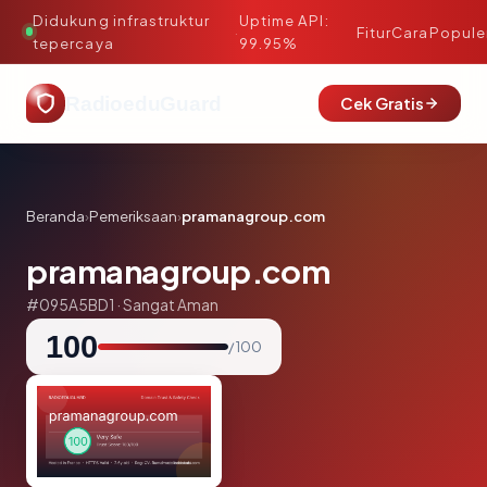
Didukung infrastruktur
Uptime API:
·
Fitur
Cara
Popule
tepercaya
99.95%
RadioeduGuard
Cek Gratis
Beranda
›
Pemeriksaan
›
pramanagroup.com
pramanagroup.com
#095A5BD1 · Sangat Aman
100
/ 100