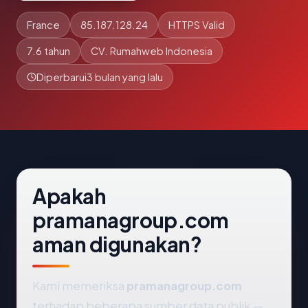
France
85.187.128.24
HTTPS Valid
7.6 tahun
CV. Rumahweb Indonesia
Diperbarui
3 bulan yang lalu
Apakah
pramanagroup.com
aman digunakan?
Kami memeriksa
pramanagroup.com
terhadap beberapa sumber data publik —