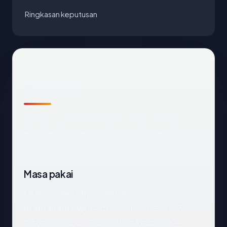
Ringkasan keputusan
Snapshot
Snapshot
pramanagroup.com
: 7.6 tahun,
dihosting di France, ISP WHG Hosting Services
Ltd, HTTPS OK.
Masa pakai
Dihitung dari hari pendaftaran,
pramanagroup.com
sudah ada sekitar 7.6
tahun melalui CV. Rumahweb Indonesia —