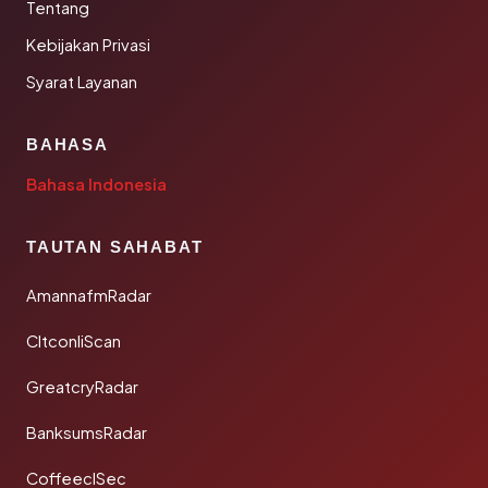
Tentang
Kebijakan Privasi
Syarat Layanan
BAHASA
Bahasa Indonesia
TAUTAN SAHABAT
AmannafmRadar
CltconliScan
GreatcryRadar
BanksumsRadar
CoffeeclSec