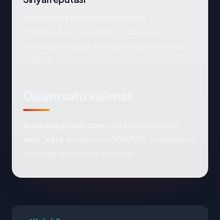
Infrastruktur publik saja tidak bisa
membuktikan situs aman — hanya bisa
menunjukkan apakah situs mengikuti standar
industri.
Dalam satu kalimat
pramanagroup.com
saat ini berperingkat
very_safe
dengan skor
100/100
, berdasarkan
murni fakta infrastruktur publik.