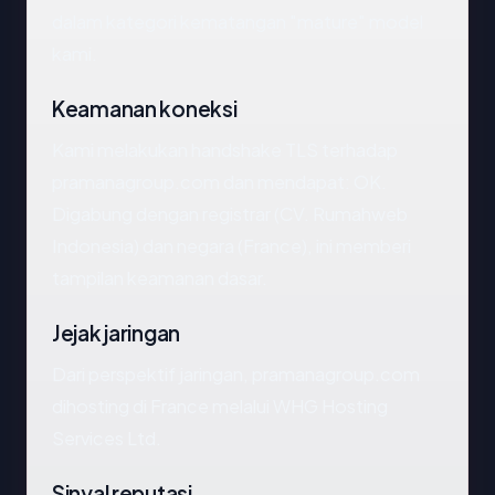
dalam kategori kematangan "mature" model
kami.
Keamanan koneksi
Kami melakukan handshake TLS terhadap
pramanagroup.com dan mendapat: OK.
Digabung dengan registrar (CV. Rumahweb
Indonesia) dan negara (France), ini memberi
tampilan keamanan dasar.
Jejak jaringan
Dari perspektif jaringan, pramanagroup.com
dihosting di France melalui WHG Hosting
Services Ltd.
Sinyal reputasi