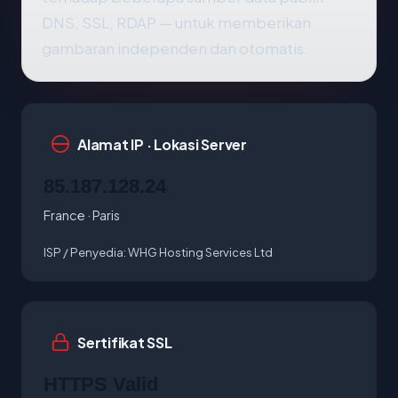
DNS, SSL, RDAP — untuk memberikan
gambaran independen dan otomatis.
Alamat IP · Lokasi Server
85.187.128.24
France · Paris
ISP / Penyedia:
WHG Hosting Services Ltd
Sertifikat SSL
HTTPS Valid