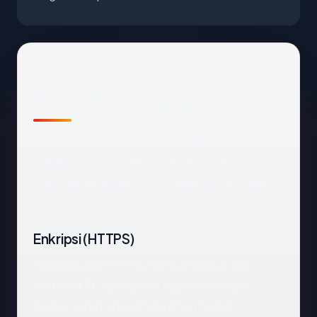
Apa yang kami amati
Melihat
polo.com
dari luar, titik data terpenting
adalah negara hosting (Canada), status SSL
(OK), dan registrar (CSC Corporate Domains,
Inc.).
Enkripsi (HTTPS)
Pemeriksaan HTTPS mengembalikan OK.
Sertifikat TLS yang valid adalah minimum
mutlak yang harus dimiliki situs modern.