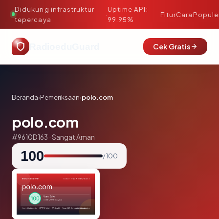
Didukung infrastruktur
Uptime API:
·
Fitur
Cara
Popule
tepercaya
99.95%
RadioeduGuard
Cek Gratis
Beranda
›
Pemeriksaan
›
polo.com
polo.com
#9610D163 · Sangat Aman
100
/ 100