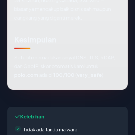
28.4 tahun, hosting Canada, SSL valid —
biasanya mencakup baik bisnis sah maupun
cangkang yang diganti merek.
Kesimpulan
Setelah memadukan sinyal DNS, TLS, RDAP,
dan GeoIP, skor otomatis kami untuk
polo.com
ada di
100/100
(
very_safe
).
Kelebihan
Tidak ada tanda malware