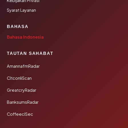
Kebijakan Privasi
Syarat Layanan
BAHASA
Bahasa Indonesia
TAUTAN SAHABAT
AmannafmRadar
CltconliScan
GreatcryRadar
BanksumsRadar
CoffeeclSec