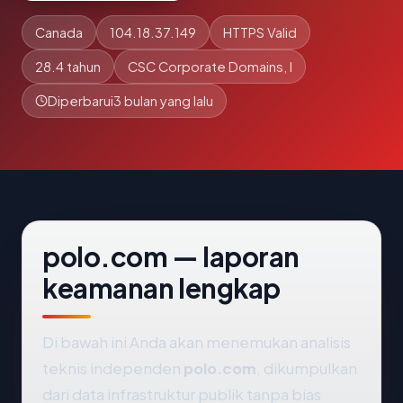
Canada
104.18.37.149
HTTPS Valid
28.4 tahun
CSC Corporate Domains, I
Diperbarui
3 bulan yang lalu
polo.com — laporan
keamanan lengkap
Di bawah ini Anda akan menemukan analisis
teknis independen
polo.com
, dikumpulkan
dari data infrastruktur publik tanpa bias