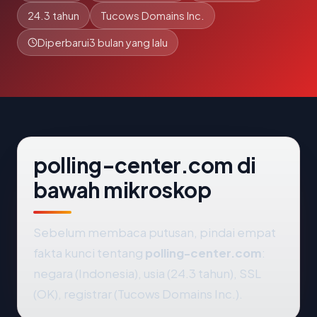
24.3 tahun
Tucows Domains Inc.
Diperbarui
3 bulan yang lalu
polling-center.com di
bawah mikroskop
Sebelum membaca putusan, pindai empat
fakta kunci tentang
polling-center.com
:
negara (Indonesia), usia (24.3 tahun), SSL
(OK), registrar (Tucows Domains Inc.).