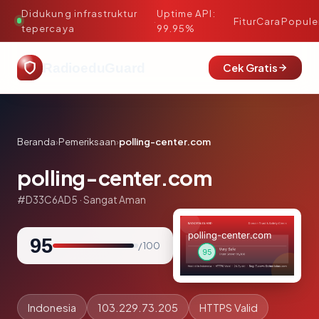
Didukung infrastruktur
Uptime API:
·
Fitur
Cara
Popule
tepercaya
99.95%
RadioeduGuard
Cek Gratis
Beranda
›
Pemeriksaan
›
polling-center.com
polling-center.com
#D33C6AD5 · Sangat Aman
95
/ 100
Indonesia
103.229.73.205
HTTPS Valid