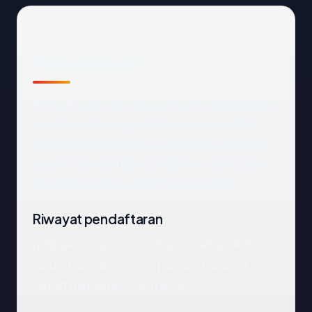
Temuan awal
Pemeriksaan otomatis kami terhadap
polling-
center.com
mengembalikan respons DNS
bersih yang mengarah ke Indonesia, disajikan
oleh PT. EXABYTES NETWORK INDONESIA,
dengan handshake TLS merespons OK.
Riwayat pendaftaran
polling-center.com telah ada sekitar 24.3
tahun. Domain berumur panjang biasanya
terkait dengan proyek mapan.