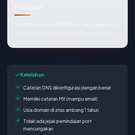
Putusan
Skor kepercayaan:
95/100
—
very_safe
. Ini
adalah putusan otomatis dan hanya teknis.
Kelebihan
Catatan DNS dikonfigurasi dengan benar
Memiliki catatan MX (mampu email)
Usia domain di atas ambang 1 tahun
Tidak ada jejak pemindaian port
mencurigakan