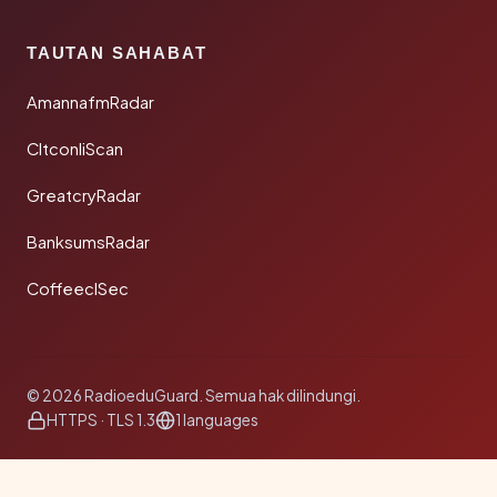
TAUTAN SAHABAT
AmannafmRadar
CltconliScan
GreatcryRadar
BanksumsRadar
CoffeeclSec
© 2026 RadioeduGuard. Semua hak dilindungi.
HTTPS · TLS 1.3
1 languages