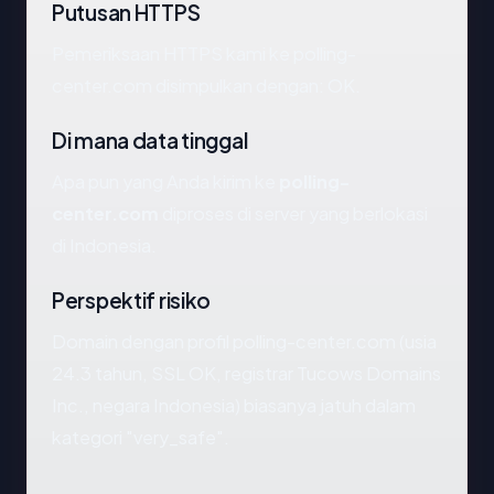
Putusan HTTPS
Pemeriksaan HTTPS kami ke polling-
center.com disimpulkan dengan: OK.
Di mana data tinggal
Apa pun yang Anda kirim ke
polling-
center.com
diproses di server yang berlokasi
di Indonesia.
Perspektif risiko
Domain dengan profil polling-center.com (usia
24.3 tahun, SSL OK, registrar Tucows Domains
Inc., negara Indonesia) biasanya jatuh dalam
kategori "very_safe".