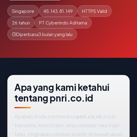
Singapore
45.143.81.149
HTTPS Valid
26 tahun
PT Cyberindo Aditama
Diperbarui
3 bulan yang lalu
Apa yang kami ketahui
tentang pnri.co.id
Apakah Anda memeriksa
pnri.co.id
untuk
transaksi, kemitraan, atau sekadar rasa ingin
tahu, ringkasan catatan publik di bawah akan