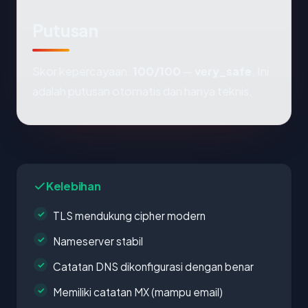
Putusan
Skor kepercayaan:
100/100
—
very_safe
. Ini
adalah putusan otomatis dan hanya teknis.
Kelebihan
TLS mendukung cipher modern
Nameserver stabil
Catatan DNS dikonfigurasi dengan benar
Memiliki catatan MX (mampu email)