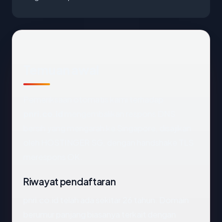
Temuan awal
Pemeriksaan otomatis kami terhadap
pnri.co.id
mengembalikan respons DNS
bersih yang mengarah ke Singapore, disajikan
oleh HOSTINGER SG, dengan handshake TLS
merespons OK.
Riwayat pendaftaran
pnri.co.id telah ada sekitar 26 tahun. Domain
berumur panjang biasanya terkait dengan