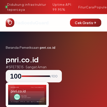
Didukung infrastruktur
Uptime API:
·
Fitur
Cara
Popule
tepercaya
99.95%
RadioeduGuard
Cek Gratis
Beranda
›
Pemeriksaan
›
pnri.co.id
pnri.co.id
#5FE73E15 · Sangat Aman
100
/ 100