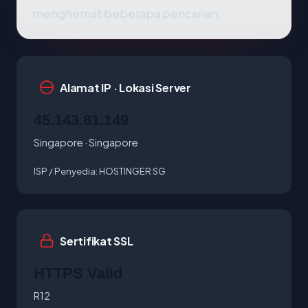
menghemat beberapa pencarian.
Alamat IP · Lokasi Server
45.143.81.149
Singapore · Singapore
ISP / Penyedia:
HOSTINGER SG
Sertifikat SSL
HTTPS Valid
R12