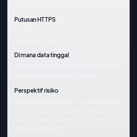
proyek mapan.
Putusan HTTPS
Pemeriksaan HTTPS kami ke pnri.co.id
disimpulkan dengan: OK.
Di mana data tinggal
Apa pun yang Anda kirim ke
pnri.co.id
diproses
di server yang berlokasi di Singapore.
Perspektif risiko
Domain dengan profil pnri.co.id (usia 26 tahun,
SSL OK, registrar PT Cyberindo Aditama,
negara Singapore) biasanya jatuh dalam
kategori "very_safe".