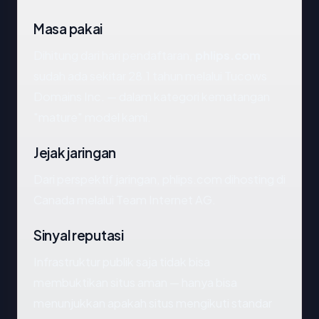
Masa pakai
Dihitung dari hari pendaftaran,
phlips.com
sudah ada sekitar 28.1 tahun melalui Tucows
Domains Inc. — dalam kategori kematangan
"mature" model kami.
Jejak jaringan
Dari perspektif jaringan, phlips.com dihosting di
Canada melalui Team Internet AG.
Sinyal reputasi
Infrastruktur publik saja tidak bisa
membuktikan situs aman — hanya bisa
menunjukkan apakah situs mengikuti standar