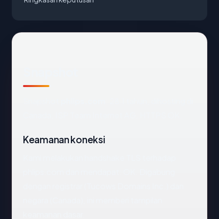
Snapshot
Snapshot
phlips.com
: 28.1 tahun, dihosting di
Canada, ISP Team Internet AG, HTTPS OK.
Keamanan koneksi
Kami melakukan handshake TLS terhadap
phlips.com dan mendapat: OK. Digabung
dengan registrar (Tucows Domains Inc.) dan
negara (Canada), ini memberi tampilan
keamanan dasar.