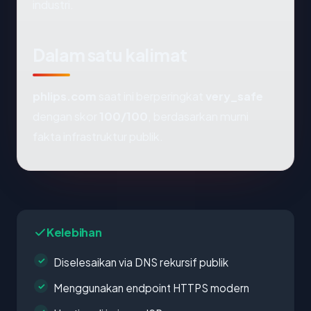
industri.
Dalam satu kalimat
phlips.com
saat ini berperingkat
very_safe
dengan skor
100/100
, berdasarkan murni
fakta infrastruktur publik.
Kelebihan
Diselesaikan via DNS rekursif publik
Menggunakan endpoint HTTPS modern