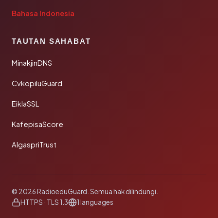
Bahasa Indonesia
TAUTAN SAHABAT
MinakjinDNS
CvkopiluGuard
EiklaSSL
KafepisaScore
AlgaspriTrust
© 2026 RadioeduGuard. Semua hak dilindungi.
HTTPS · TLS 1.3
1 languages