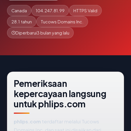
Canada
104.247.81.99
HTTPS Valid
28.1 tahun
Tucows Domains Inc.
Diperbarui
3 bulan yang lalu
Pemeriksaan
kepercayaan langsung
untuk phlips.com
phlips.com
terdaftar melalui Tucows
Domains Inc. dan saat ini disajikan dari