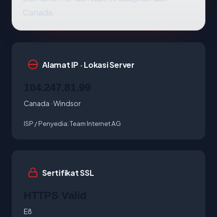
Canada.
Alamat IP · Lokasi Server
104.247.81.99
Canada · Windsor
ISP / Penyedia:
Team Internet AG
Sertifikat SSL
HTTPS Valid
E8