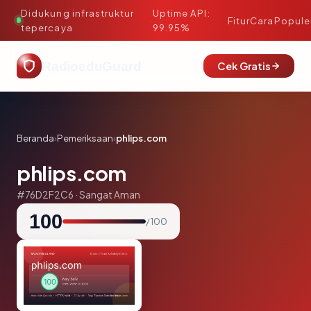
Didukung infrastruktur
Uptime API:
·
Fitur
Cara
Popule
tepercaya
99.95%
RadioeduGuard
Cek Gratis
Beranda
›
Pemeriksaan
›
phlips.com
phlips.com
#76D2F2C6 · Sangat Aman
100
/ 100