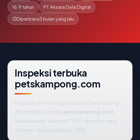
16.9 tahun
PT Aksara Data Digital
Diperbarui
3 bulan yang lalu
Inspeksi terbuka
petskampong.com
Halaman ini merangkum sinyal teknis yang
dikumpulkan untuk
petskampong.com
:
lokasi server, status HTTPS, registrar, usia
domain, dan konfigurasi DNS.