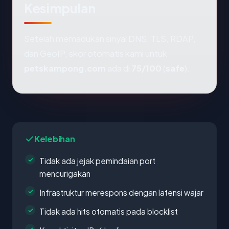
Kesimpulan
Setelah memadukan sinyal DNS, TLS, RDAP,
dan GeoIP, skor otomatis kami untuk
petskampong.com
ada di
75/100
(
safe
).
Kelebihan
Tidak ada jejak pemindaian port
mencurigakan
Infrastruktur merespons dengan latensi wajar
Tidak ada hits otomatis pada blocklist