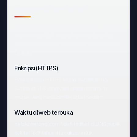
Apa yang kami amati
Melihat
petskampong.com
dari luar, titik data
terpenting adalah negara hosting (Canada),
status SSL (No), dan registrar (PT Aksara Data
Digital).
Enkripsi (HTTPS)
Pemeriksaan HTTPS mengembalikan No.
Sertifikat TLS yang valid adalah minimum
mutlak yang harus dimiliki situs modern.
Waktu di web terbuka
petskampong.com telah terlihat di DNS publik
sekitar 16.9 tahun. Itu cukup untuk