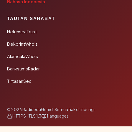
Bahasa Indonesia
TAUTAN SAHABAT
HelenscaTrust
DekorintWhois
AlamcalaWhois
BanksumsRadar
TirtasanSec
© 2026 RadioeduGuard. Semua hak dilindungi.
HTTPS · TLS 1.3
1 languages