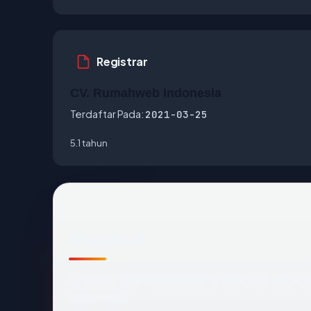
Registrar
CV. Rumahweb Indonesia
Terdaftar Pada:
2021-03-25
5.1 tahun
Snapshot
Snapshot
permatamutiara.com
: 5.1 tahun, 
HTTPS OK.