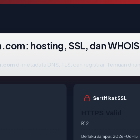
a.com: hosting, SSL, dan WHOIS
a.com
di metadata DNS, TLS, dan registrar. Temuan dir
Sertifikat SSL
HTTPS Valid
R12
Berlaku Sampai:
2026-06-15