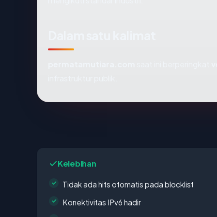
mengikuti standar industri.
Dalam satu kalimat
permatamutiara.com
saat ini berperingkat
v
infrastruktur publik.
Kelebihan
Tidak ada hits otomatis pada blocklist
Konektivitas IPv6 hadir