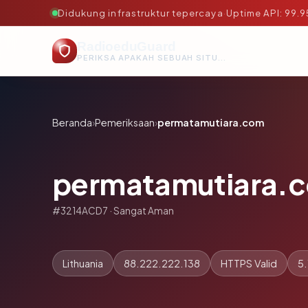
Didukung infrastruktur tepercaya
·
Uptime API: 99.
RadioeduGuard
PERIKSA APAKAH SEBUAH SITUS AMAN, TEPERCAYA, DAN TERVERIFIKASI DALAM HITUNGAN DETIK.
Beranda
›
Pemeriksaan
›
permatamutiara.com
permatamutiara.
#3214ACD7 · Sangat Aman
Lithuania
88.222.222.138
HTTPS Valid
5.