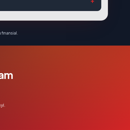
 finansial.
lam
yi.