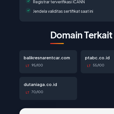
Registrar terverifikasi ICANN
Jendela validitas sertifikat saat ini
Domain Terkait
balikresnarentcar.com
ptabc.co.id
95/100
55/100
LT
LT
dutaniaga.co.id
70/100
LT