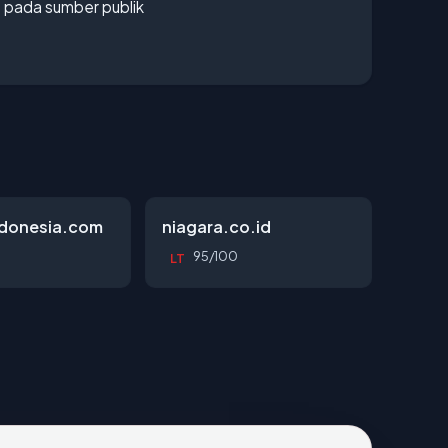
s pada sumber publik
ndonesia.com
niagara.co.id
95/100
LT