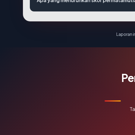
Apa yang menurunkan skor permatamuti
Laporan in
Pe
Ta