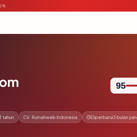
95%
com
95
1 tahun
CV. Rumahweb Indonesia
Diperbarui
3 bulan yan