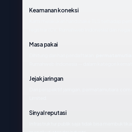
Keamanan koneksi
Kami melakukan handshake TLS terhadap per
registrar (CV. Rumahweb Indonesia) dan negara
Masa pakai
Dihitung dari hari pendaftaran,
permatamutia
Rumahweb Indonesia — dalam kategori kemat
Jejak jaringan
Dari perspektif jaringan, permatamutiara.com di
Limited.
Sinyal reputasi
Infrastruktur publik saja tidak bisa membukti