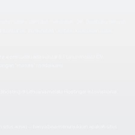
matamutiara.com dan mendapat: OK. Digabung dengan
 (Lithuania), ini memberi tampilan keamanan dasar.
ra.com
sudah ada sekitar 5.1 tahun melalui CV.
angan "mature" model kami.
hosting di Lithuania melalui Hostinger International
kan situs aman — hanya bisa menunjukkan apakah situs