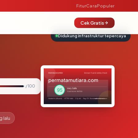
Fitur
Cara
Populer
Cek Gratis
Didukung infrastruktur tepercaya
/ 100
g lalu