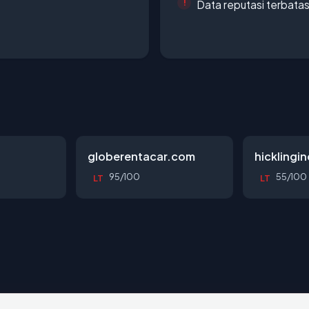
Data reputasi terbata
globerentacar.com
hicklingi
95/100
55/100
LT
LT