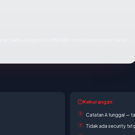
ery_safe
dengan skor
95/100
, berdasarkan murni fakta
Kekurangan
Catatan A tunggal — ta
Tidak ada security.txt 