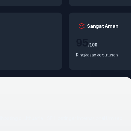
Sangat Aman
95
/100
Ringkasan keputusan
dihosting di Lithuania, ISP Hostinger International Limited,