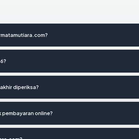
ermatamutiara.com?
v6?
akhir diperiksa?
 pembayaran online?