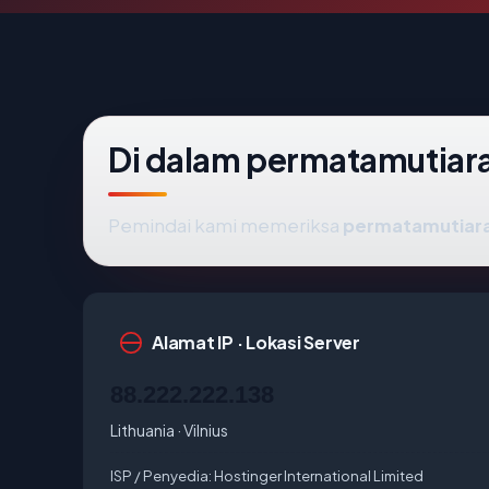
Di dalam permatamutiar
Pemindai kami memeriksa
permatamutiar
Alamat IP · Lokasi Server
88.222.222.138
Lithuania · Vilnius
ISP / Penyedia:
Hostinger International Limited