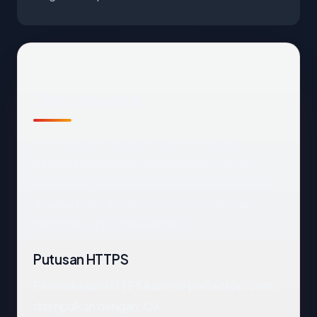
Temuan awal
Pemeriksaan otomatis kami terhadap
perfectop.com
mengembalikan respons
DNS bersih yang mengarah ke United States,
disajikan oleh Amazon.com, Inc., dengan
handshake TLS merespons OK.
Putusan HTTPS
Pemeriksaan HTTPS kami ke perfectop.com
disimpulkan dengan: OK.