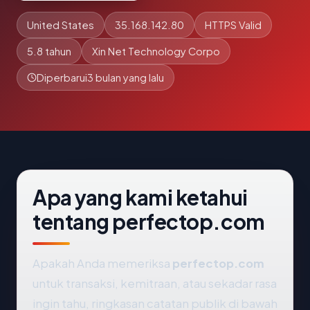
United States
35.168.142.80
HTTPS Valid
5.8 tahun
Xin Net Technology Corpo
Diperbarui
3 bulan yang lalu
Apa yang kami ketahui
tentang perfectop.com
Apakah Anda memeriksa
perfectop.com
untuk transaksi, kemitraan, atau sekadar rasa
ingin tahu, ringkasan catatan publik di bawah