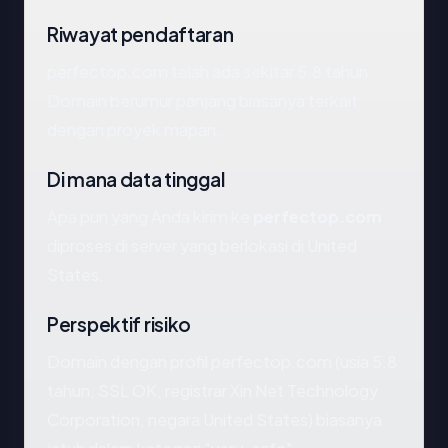
Riwayat pendaftaran
perfectop.com telah ada sekitar 5.8 tahun.
Domain berumur panjang biasanya terkait
dengan proyek mapan.
Di mana data tinggal
Apa pun yang Anda kirim ke
perfectop.com
diproses di server yang berlokasi di United
States.
Perspektif risiko
Domain dengan profil perfectop.com (usia 5.8
tahun, SSL OK, registrar Xin Net Technology
Corporation, negara United States) biasanya