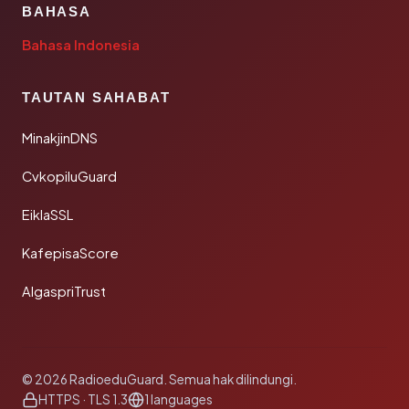
BAHASA
Bahasa Indonesia
TAUTAN SAHABAT
MinakjinDNS
CvkopiluGuard
EiklaSSL
KafepisaScore
AlgaspriTrust
© 2026 RadioeduGuard. Semua hak dilindungi.
HTTPS · TLS 1.3
1 languages