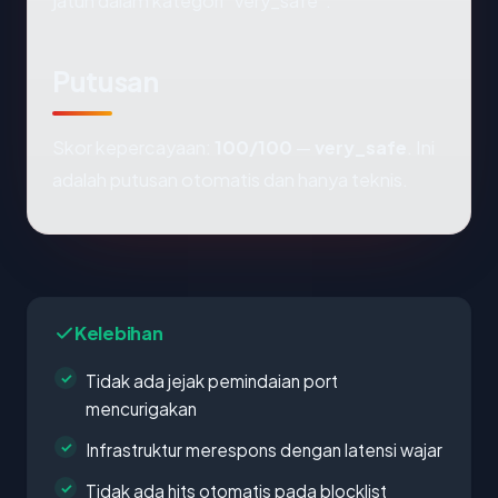
jatuh dalam kategori "very_safe".
Putusan
Skor kepercayaan:
100/100
—
very_safe
. Ini
adalah putusan otomatis dan hanya teknis.
Kelebihan
Tidak ada jejak pemindaian port
mencurigakan
Infrastruktur merespons dengan latensi wajar
Tidak ada hits otomatis pada blocklist