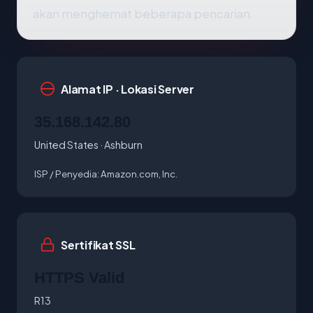
akan menghemat beberapa pencarian.
Alamat IP · Lokasi Server
35.168.142.80
United States · Ashburn
ISP / Penyedia:
Amazon.com, Inc.
Sertifikat SSL
HTTPS Valid
R13