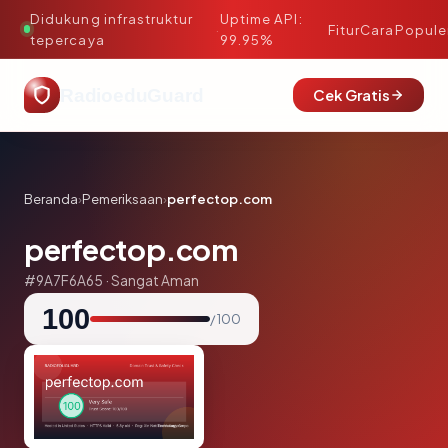
Didukung infrastruktur
Uptime API:
·
Fitur
Cara
Popule
tepercaya
99.95%
RadioeduGuard
Cek Gratis
Beranda
›
Pemeriksaan
›
perfectop.com
perfectop.com
#9A7F6A65 · Sangat Aman
100
/ 100