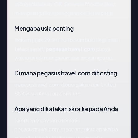
mengembalikan: OK. Browser modern akan
memperingatkan pengguna ketika ini gagal.
Mengapa usia penting
Rekam jejak 29.9 tahun bukan bukti legitimasi,
tetapi berarti
pegasustravel.com
punya
waktu untuk mengakumulasi sinyal reputasi.
Di mana pegasustravel.com dihosting
pegasustravel.com dioperasikan dari United
States via Amazon.com, Inc..
Apa yang dikatakan skor kepada Anda
Skor kepercayaan otomatis
pegasustravel.com mencerminkan apakah ia