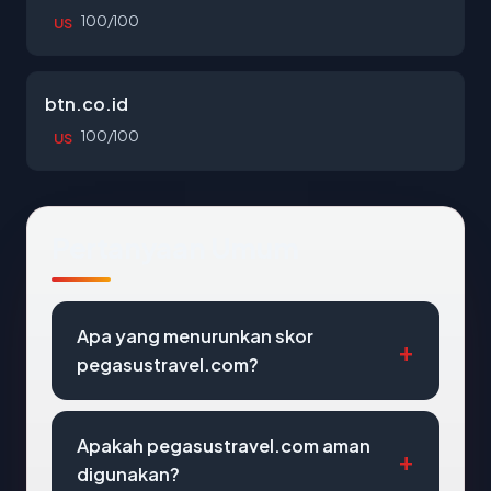
100/100
US
btn.co.id
100/100
US
Pertanyaan Umum
Apa yang menurunkan skor
pegasustravel.com?
Apakah pegasustravel.com aman
digunakan?