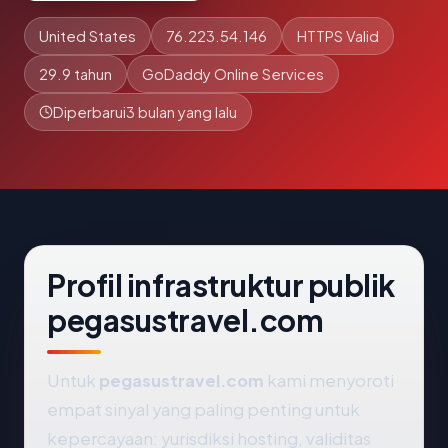
United States
76.223.54.146
HTTPS Valid
29.9 tahun
GoDaddy Online Services
Diperbarui
3 bulan yang lalu
Profil infrastruktur publik
pegasustravel.com
Untuk
pegasustravel.com
kami menyoroti
empat sinyal yang paling penting untuk
kepercayaan: yurisdiksi hosting, validitas