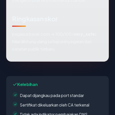
mengikuti praktik infrastruktur standar.
Ringkasan skor
pegasustravel.com → 100/100 (
very_safe
).
Nilai dihitung ulang setiap penyegaran dari
catatan publik terbaru.
Kelebihan
Dapat dijangkau pada port standar
Sertifikat dikeluarkan oleh CA terkenal
Tidak ada indikator pembajakan DNS