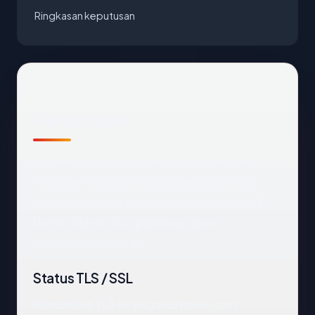
Ringkasan keputusan
Fakta cepat
Sebelum mendalam:
pegasustravel.com
terdaftar melalui GoDaddy Online Services
Cayman Islands Ltd. dan saat ini dihosting di
United States. SSL pada host apex
mengembalikan: OK.
Status TLS / SSL
Handshake TLS ke pegasustravel.com