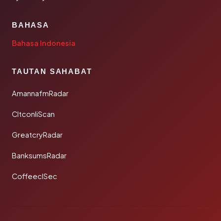
BAHASA
Bahasa Indonesia
TAUTAN SAHABAT
AmannafmRadar
CltconliScan
GreatcryRadar
BanksumsRadar
CoffeeclSec