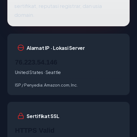
sertifikat, reputasi registrar, dan usia
domain.
Alamat IP · Lokasi Server
76.223.54.146
United States · Seattle
ISP / Penyedia:
Amazon.com, Inc.
Sertifikat SSL
HTTPS Valid