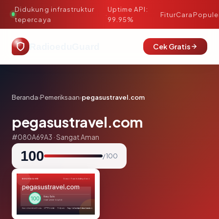
Didukung infrastruktur
Uptime API:
·
Fitur
Cara
Popule
tepercaya
99.95%
RadioeduGuard
Cek Gratis
Beranda
›
Pemeriksaan
›
pegasustravel.com
pegasustravel.com
#080A69A3 · Sangat Aman
100
/ 100