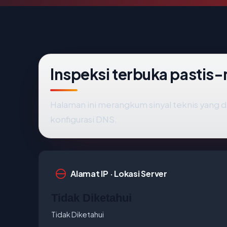
Inspeksi terbuka pastis
Halaman ini merangkum sinyal teknis yang 
konfigurasi DNS.
Alamat IP · Lokasi Server
Tidak Diketahui
Tidak Diketahui