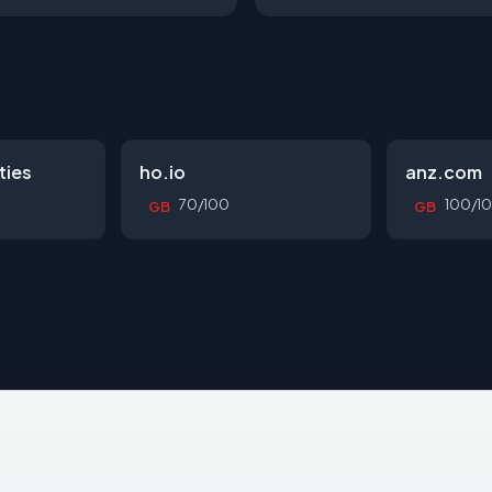
ties
ho.io
anz.com
70/100
100/1
GB
GB