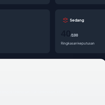
Sedang
40
/100
Ringkasan keputusan
hosting di Unknown, ISP Unknown, HTTPS No.