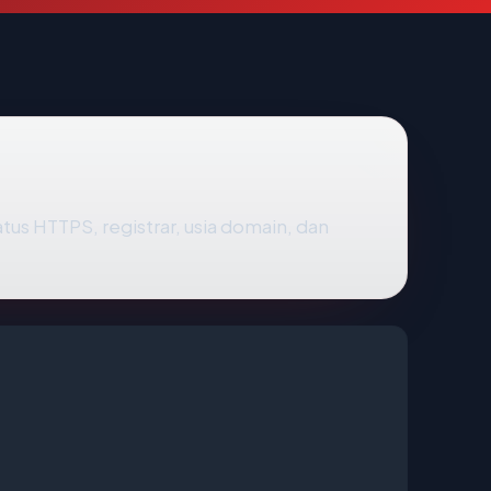
tatus HTTPS, registrar, usia domain, dan