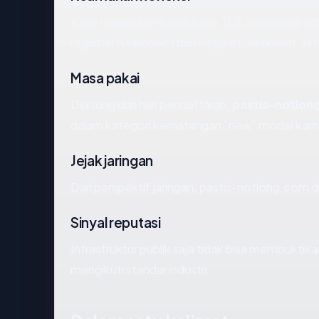
Kami melakukan handshake TLS terhadap pas
registrar (Unknown) dan negara (Unknown), in
Masa pakai
Dihitung dari hari pendaftaran,
pastis-notlon
dalam kategori kematangan "new" model kami
Jejak jaringan
Dari perspektif jaringan, pastis-notlong.com 
Sinyal reputasi
Infrastruktur publik saja tidak bisa membukti
mengikuti standar industri.