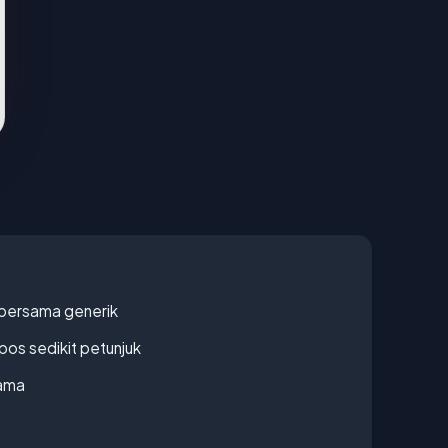
bersama generik
os sedikit petunjuk
lama