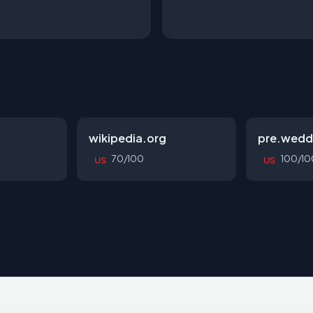
wikipedia.org
pre.wedd
70/100
100/10
US
US