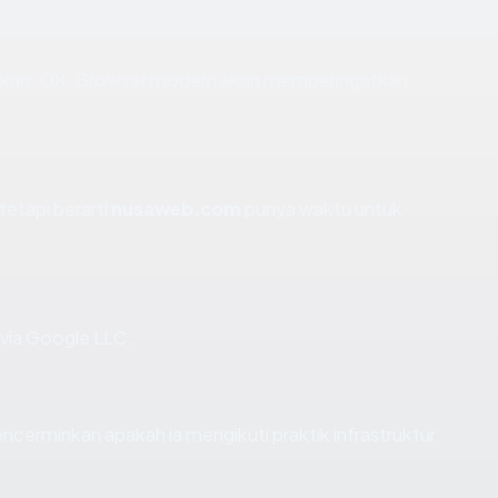
kan: OK. Browser modern akan memperingatkan
tetapi berarti
nusaweb.com
punya waktu untuk
 via Google LLC.
rminkan apakah ia mengikuti praktik infrastruktur