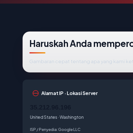
Haruskah Anda memper
Gambaran cepat tentang apa yang kami ke
Alamat IP · Lokasi Server
35.212.96.196
United States · Washington
ISP / Penyedia:
Google LLC