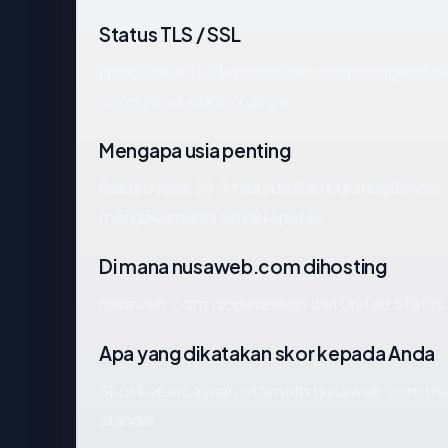
Status TLS / SSL
Handshake TLS ke nusaweb.com mengembali
pengguna ketika ini gagal.
Mengapa usia penting
Rekam jejak 29.7 tahun bukan bukti legitimasi, 
mengakumulasi sinyal reputasi.
Di mana nusaweb.com dihosting
nusaweb.com dioperasikan dari United States
Apa yang dikatakan skor kepada Anda
Skor kepercayaan otomatis nusaweb.com mence
standar.