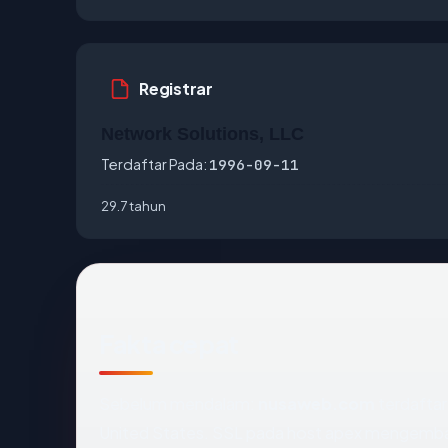
Registrar
Network Solutions, LLC
Terdaftar Pada:
1996-09-11
29.7 tahun
Fakta cepat
Sebelum mendalam:
nusaweb.com
terdaftar
United States. SSL pada host apex mengemba