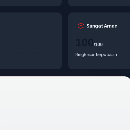
Sangat Aman
100
/100
Ringkasan keputusan
 melalui Network Solutions, LLC dan saat ini dihosting di
likan: OK.