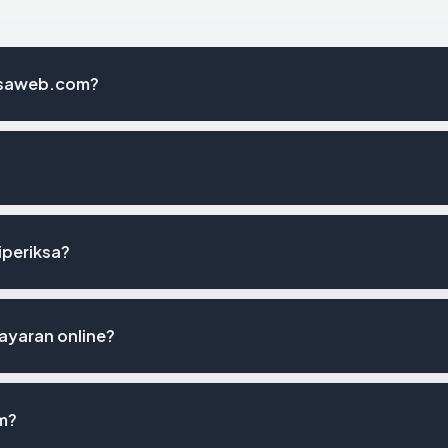
usaweb.com?
iperiksa?
yaran online?
m?