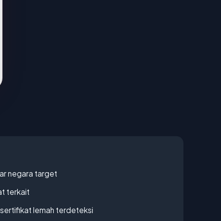
uar negara target
t terkait
ertifikat lemah terdeteksi