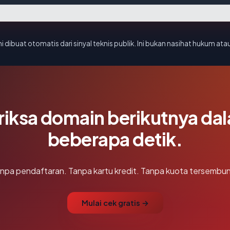
i dibuat otomatis dari sinyal teknis publik. Ini bukan nasihat hukum atau
riksa domain berikutnya da
beberapa detik.
npa pendaftaran. Tanpa kartu kredit. Tanpa kuota tersembun
Mulai cek gratis →