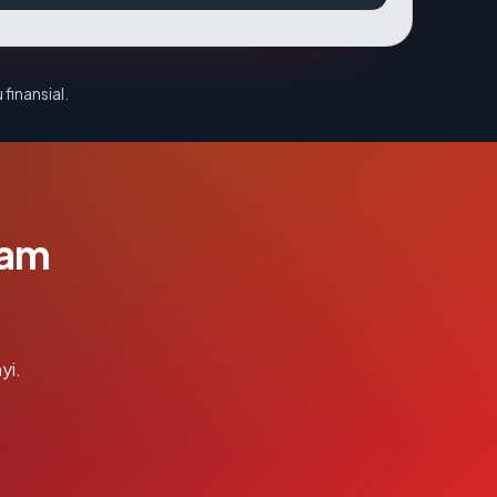
 finansial.
lam
yi.