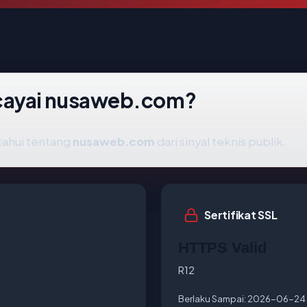
cayai nusaweb.com?
tahui tentang
nusaweb.com
dari sinyal teknis publik.
Sertifikat SSL
HTTPS Valid
R12
Berlaku Sampai:
2026-06-24