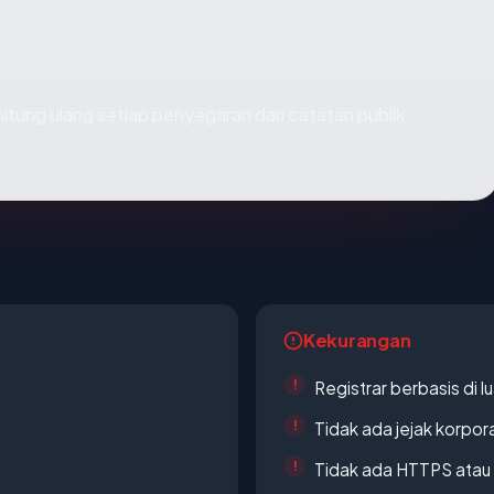
dihitung ulang setiap penyegaran dari catatan publik
Kekurangan
Registrar berbasis di l
Tidak ada jejak korpora
Tidak ada HTTPS atau s