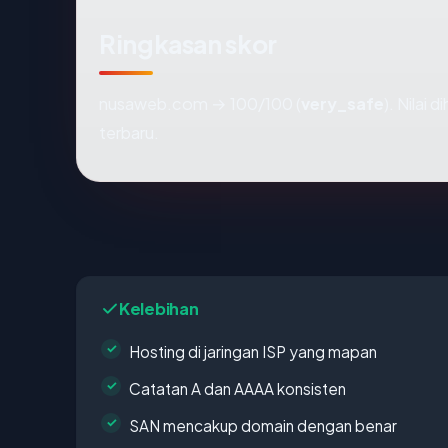
Ringkasan skor
nusaweb.com → 100/100 (
very_safe
). Nilai 
terbaru.
Kelebihan
Hosting di jaringan ISP yang mapan
Catatan A dan AAAA konsisten
SAN mencakup domain dengan benar