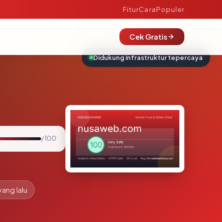
Fitur
Cara
Populer
Cek Gratis
Didukung infrastruktur tepercaya
/ 100
yang lalu