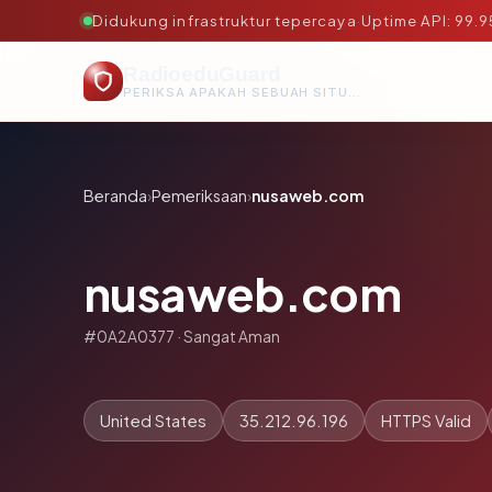
Didukung infrastruktur tepercaya
·
Uptime API: 99.
RadioeduGuard
PERIKSA APAKAH SEBUAH SITUS AMAN, TEPERCAYA, DAN TERVERIFIKASI DALAM HITUNGAN DETIK.
Beranda
›
Pemeriksaan
›
nusaweb.com
nusaweb.com
#0A2A0377 · Sangat Aman
United States
35.212.96.196
HTTPS Valid