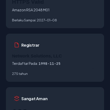
HTTPS Valid
Amazon RSA 2048 M01
Berlaku Sampai:
2027-01-08
Registrar
Network Solutions, LLC
Terdaftar Pada:
1998-11-25
27.5 tahun
Sangat Aman