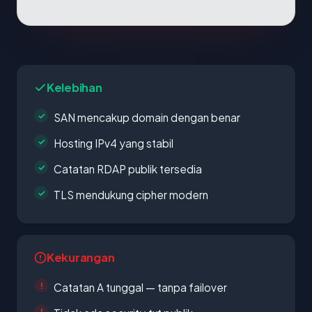
Kelebihan
SAN mencakup domain dengan benar
Hosting IPv4 yang stabil
Catatan RDAP publik tersedia
TLS mendukung cipher modern
Kekurangan
Catatan A tunggal — tanpa failover