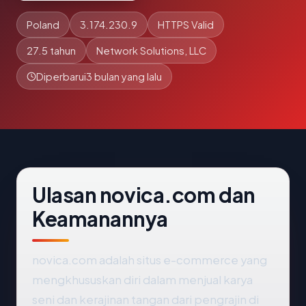
Poland
3.174.230.9
HTTPS Valid
27.5 tahun
Network Solutions, LLC
Diperbarui
3 bulan yang lalu
Ulasan novica.com dan
Keamanannya
novica.com adalah situs e-commerce yang
mengkhususkan diri dalam menjual karya
seni dan kerajinan tangan dari pengrajin di