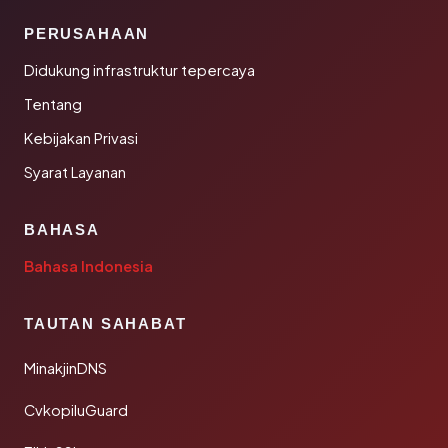
PERUSAHAAN
Didukung infrastruktur tepercaya
Tentang
Kebijakan Privasi
Syarat Layanan
BAHASA
Bahasa Indonesia
TAUTAN SAHABAT
MinakjinDNS
CvkopiluGuard