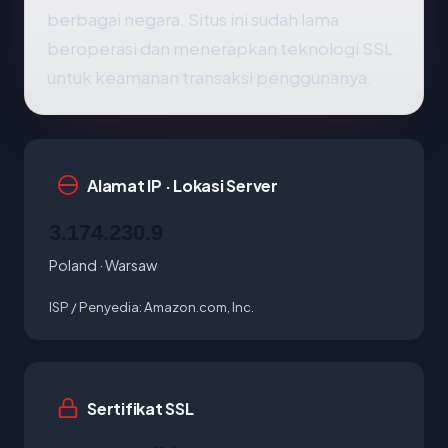
berbagai negara. Situs ini sudah lama
beroperasi dan menerapkan teknologi SSL
untuk keamanan transaksi penggunanya.
Alamat IP · Lokasi Server
3.174.230.9
Poland · Warsaw
ISP / Penyedia:
Amazon.com, Inc.
Sertifikat SSL