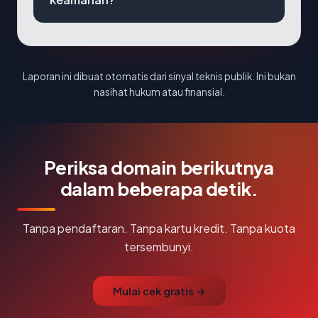
Laporan ini dibuat otomatis dari sinyal teknis publik. Ini bukan
nasihat hukum atau finansial.
Periksa domain berikutnya
dalam beberapa detik.
Tanpa pendaftaran. Tanpa kartu kredit. Tanpa kuota
tersembunyi.
Mulai cek gratis →