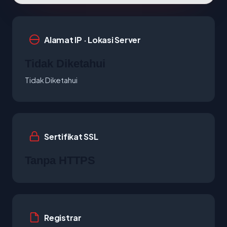
Alamat IP · Lokasi Server
Tidak Diketahui
Tidak Diketahui
Sertifikat SSL
Tanpa HTTPS
Registrar