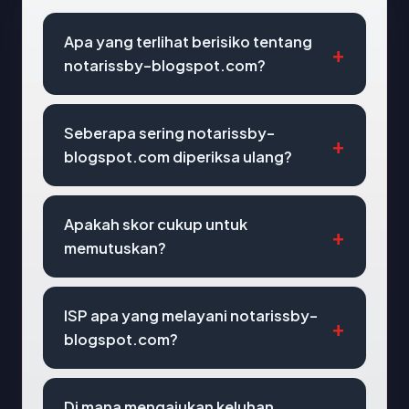
Apa yang terlihat berisiko tentang
notarissby-blogspot.com?
Seberapa sering notarissby-
blogspot.com diperiksa ulang?
Apakah skor cukup untuk
memutuskan?
ISP apa yang melayani notarissby-
blogspot.com?
Di mana mengajukan keluhan