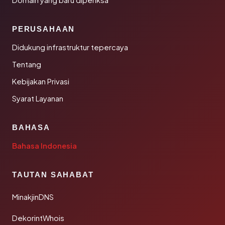
Domain yang baru diperiksa
PERUSAHAAN
Didukung infrastruktur tepercaya
Tentang
Kebijakan Privasi
Syarat Layanan
BAHASA
Bahasa Indonesia
TAUTAN SAHABAT
MinakjinDNS
DekorintWhois