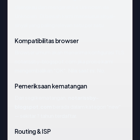
dijangkau dan mengarah ke Unknown via
Unknown. Di bawah kami menelusuri sinyal-
sinyal yang paling relevan satu per satu.
Kompatibilitas browser
Browser umum akan menerima konfigurasi TLS
notarissby-blogspot.com jika probe kami
mengembalikan "OK". Nilai saat ini: No.
Pemeriksaan kematangan
Dari segi kematangan,
notarissby-
blogspot.com
berada dalam kategori "new"
— sekitar ? tahun terdaftar.
Routing & ISP