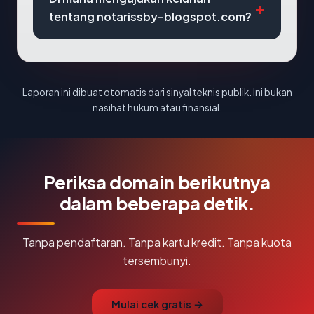
tentang notarissby-blogspot.com?
Laporan ini dibuat otomatis dari sinyal teknis publik. Ini bukan
nasihat hukum atau finansial.
Periksa domain berikutnya
dalam beberapa detik.
Tanpa pendaftaran. Tanpa kartu kredit. Tanpa kuota
tersembunyi.
Mulai cek gratis →