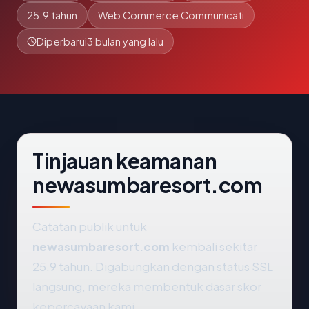
25.9 tahun
Web Commerce Communicati
Diperbarui
3 bulan yang lalu
Tinjauan keamanan
newasumbaresort.com
Catatan publik untuk
newasumbaresort.com
kembali sekitar
25.9 tahun. Digabungkan dengan status SSL
langsung, mereka membentuk dasar skor
kepercayaan kami.