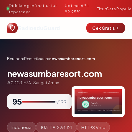
Didukung infrastruktur
Uptime API:
·
Fitur
Cara
Popule
tepercaya
99.95%
RadioeduGuard
Cek Gratis
Beranda
›
Pemeriksaan
›
newasumbaresort.com
newasumbaresort.com
#0DC31F7A · Sangat Aman
95
/ 100
Indonesia
103.119.228.121
HTTPS Valid