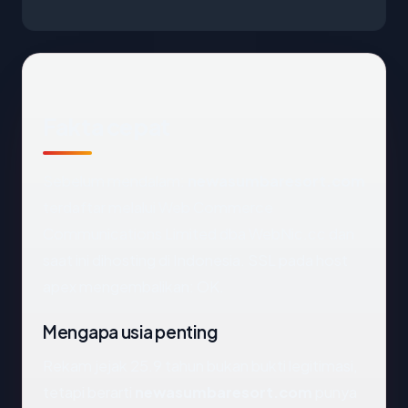
Fakta cepat
Sebelum mendalam:
newasumbaresort.com
terdaftar melalui Web Commerce
Communications Limited dba WebNic.cc dan
saat ini dihosting di Indonesia. SSL pada host
apex mengembalikan: OK.
Mengapa usia penting
Rekam jejak 25.9 tahun bukan bukti legitimasi,
tetapi berarti
newasumbaresort.com
punya