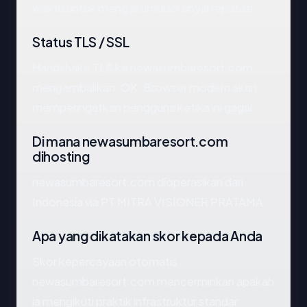
waktu untuk mengakumulasi sinyal reputasi.
Status TLS / SSL
Handshake TLS ke newasumbaresort.com
mengembalikan: OK. Browser modern akan
memperingatkan pengguna ketika ini gagal.
Di mana newasumbaresort.com
dihosting
newasumbaresort.com dioperasikan dari
Indonesia via PT MITRA VISIONER PRATAMA.
Apa yang dikatakan skor kepada Anda
Skor kepercayaan otomatis
newasumbaresort.com mencerminkan apakah
ia mengikuti praktik infrastruktur standar.