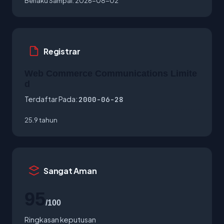
Berlaku Sampai:
2026-08-02
Registrar
Web Commerce Communications Limite
d
Terdaftar Pada:
2000-06-28
25.9 tahun
Sangat Aman
95
/100
Ringkasan keputusan