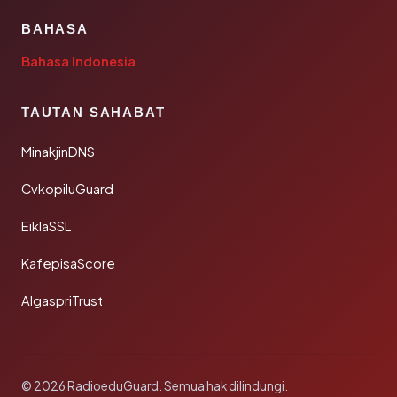
BAHASA
Bahasa Indonesia
TAUTAN SAHABAT
MinakjinDNS
CvkopiluGuard
EiklaSSL
KafepisaScore
AlgaspriTrust
© 2026 RadioeduGuard. Semua hak dilindungi.