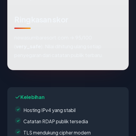
Ringkasan skor
newasumbaresort.com → 95/100
(
very_safe
). Nilai dihitung ulang setiap
penyegaran dari catatan publik terbaru.
Kelebihan
Hosting IPv4 yang stabil
Catatan RDAP publik tersedia
TLS mendukung cipher modern