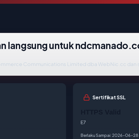
an langsung untuk ndcmanado.
ommerce Communications Limited dba WebNic.cc dan saat
Sertifikat SSL
HTTPS Valid
E7
Berlaku Sampai:
2026-06-28