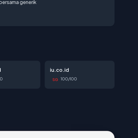
bersama generik
d
iu.co.id
00
100/100
SG