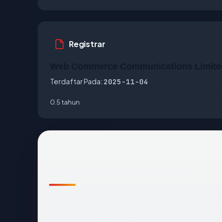
Registrar
Web Commerce Communications Limite
Terdaftar Pada:
2025-11-04
0.5 tahun
Ringkasan catatan publik
Dari catatan publik yang terkait dengan
ndcm
Singapore, registrar Web Commerce Communica