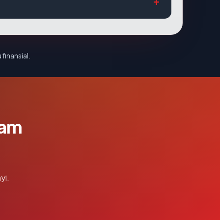
 finansial.
lam
yi.