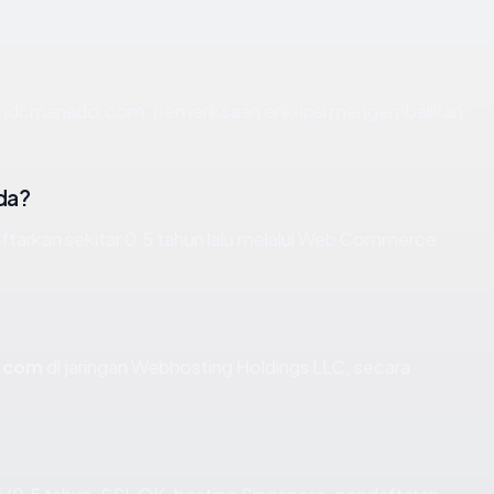
an ndcmanado.com, pemeriksaan enkripsi mengembalikan:
da?
arkan sekitar 0.5 tahun lalu melalui Web Commerce
.com
di jaringan Webhosting Holdings LLC, secara