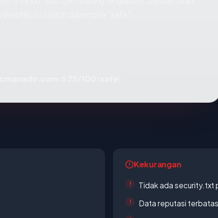
 (0.5 tahun, SSL OK, hosting Singapore, pendaftaran
bNic.cc) jatuh dalam pita "safe".
cmanado.com
di
75/100
(
safe
).
Kekurangan
Tidak ada security.txt 
Data reputasi terbata