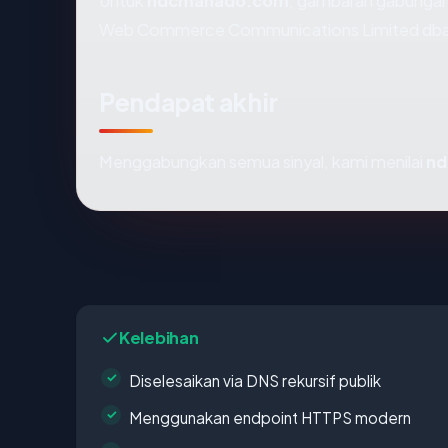
Untuk
ndcmanado.com
, gambaran gabungan
Web Commerce Communications Limited dba We
Pendapat akhir
Menggabungkan semua sinyal, kami menilai
nd
Kelebihan
Diselesaikan via DNS rekursif publik
Menggunakan endpoint HTTPS modern