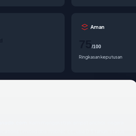
Aman
d
75
/100
Ringkasan keputusan
anado.com
, kami mengekstrak empat anchor: negara
tions Limited dba WebNic.cc, usia 0.5 tahun, status