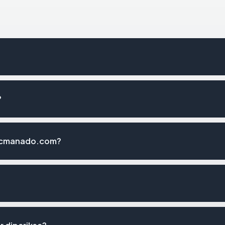
?
ndcmanado.com?