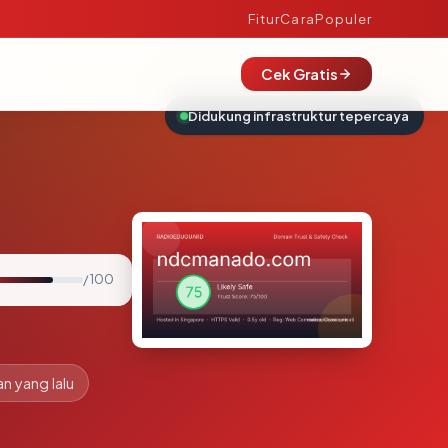
Fitur
Cara
Populer
Cek Gratis
Didukung infrastruktur tepercaya
/ 100
an yang lalu