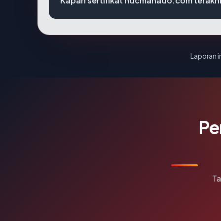
Kapan sertifikat ndcmanado.com terakhi
Laporan in
Pe
Ta