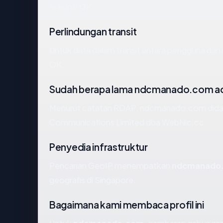
enkripsi OK.
Perlindungan transit
Untuk data dalam transit antara pengguna d
OK.
Sudah berapa lama ndcmanado.com a
Menurut catatan RDAP, ndcmanado.com didaft
Communications Limited dba WebNic.cc.
Penyedia infrastruktur
Pencarian GeoIP menempatkan
ndcmanado
geografis di Singapore.
Bagaimana kami membaca profil ini