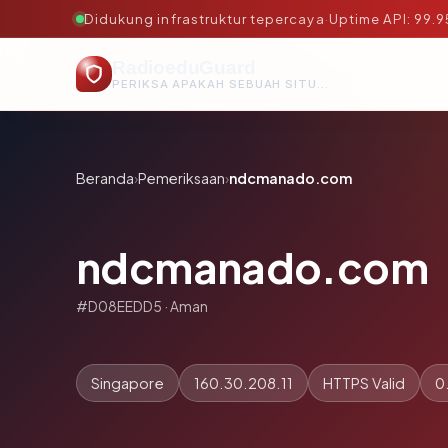
Didukung infrastruktur tepercaya
·
Uptime API: 99.
RadioeduGuard
PERIKSA APAKAH SEBUAH SITUS AMAN, TEPERCAYA, DAN TERVERIFIKASI DALAM HITUNGAN DETIK.
Beranda
›
Pemeriksaan
›
ndcmanado.com
ndcmanado.com
#D08EEDD5 · Aman
Singapore
160.30.208.11
HTTPS Valid
0