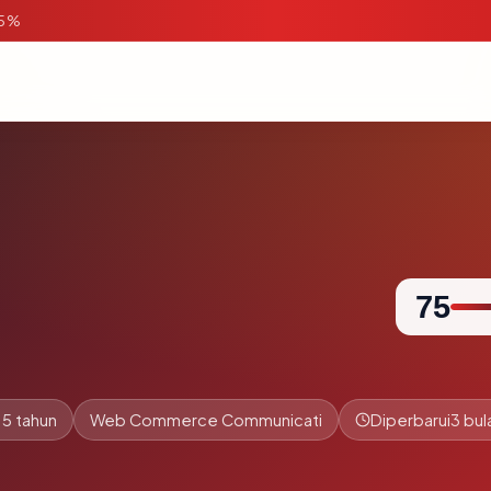
95%
75
.5 tahun
Web Commerce Communicati
Diperbarui
3 bul