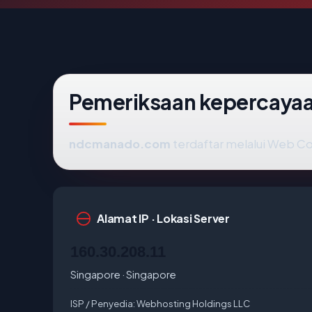
Pemeriksaan kepercaya
ndcmanado.com
terdaftar melalui Web C
Alamat IP · Lokasi Server
160.30.208.11
Singapore · Singapore
ISP / Penyedia:
Webhosting Holdings LLC