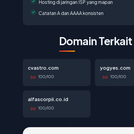
Hosting di jaringan ISP yang mapan
Catatan A dan AAAA konsisten
Domain Terkait
cvastro.com
yogyes.com
100/100
100/100
SG
SG
alfascorpii.co.id
100/100
SG