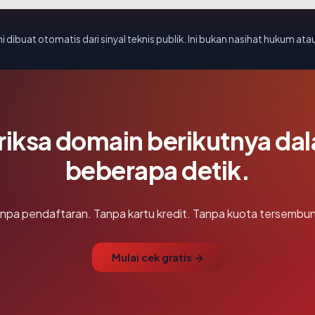
i dibuat otomatis dari sinyal teknis publik. Ini bukan nasihat hukum atau
riksa domain berikutnya da
beberapa detik.
npa pendaftaran. Tanpa kartu kredit. Tanpa kuota tersembun
Mulai cek gratis →