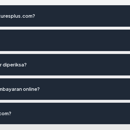
turesplus.com?
r diperiksa?
mbayaran online?
.com?