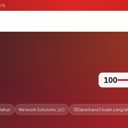
95%
100
tahun
Network Solutions, LLC
Diperbarui
3 bulan yang la