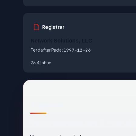
Registrar
Network Solutions, LLC
Terdaftar Pada:
1997-12-26
28.4 tahun
Snapshot
Snapshot
naturesplus.com
: 28.4 tahun, dih