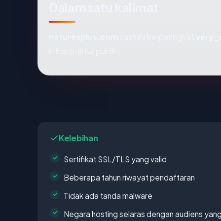
Dalam satu kalimat
naturesplus.com
saat ini berperingkat
very_
infrastruktur publik.
Kelebihan
Sertifikat SSL/TLS yang valid
Beberapa tahun riwayat pendaftaran
Tidak ada tanda malware
Negara hosting selaras dengan audiens yan