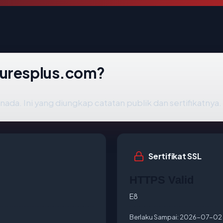
turesplus.com?
ada. Ini yang diungkap catatan publik dan sertifikatnya.
Sertifikat SSL
HTTPS Valid
E8
Berlaku Sampai:
2026-07-02