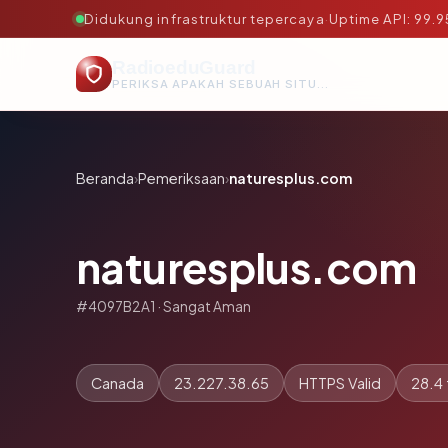
Didukung infrastruktur tepercaya
·
Uptime API: 99.
RadioeduGuard
PERIKSA APAKAH SEBUAH SITUS AMAN, TEPERCAYA, DAN TERVERIFIKASI DALAM HITUNGAN DETIK.
Beranda
›
Pemeriksaan
›
naturesplus.com
naturesplus.com
#4097B2A1 · Sangat Aman
Canada
23.227.38.65
HTTPS Valid
28.4 