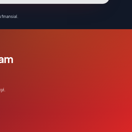
 finansial.
lam
yi.