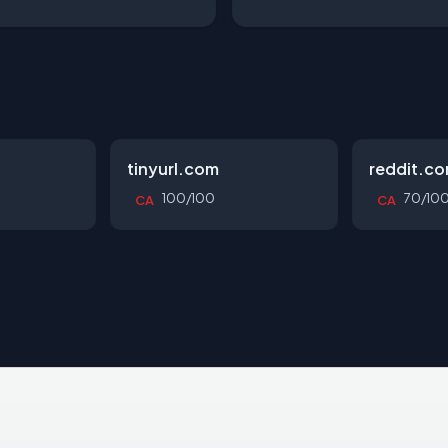
tinyurl.com
reddit.c
100/100
70/10
CA
CA