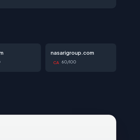
om
nasarigroup.com
0
60/100
CA