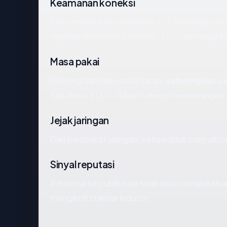
Keamanan koneksi
Kami melakukan handshake TLS terhadap nat
registrar (Network Solutions, LLC) dan negara
Masa pakai
Dihitung dari hari pendaftaran,
naturesplus.
Solutions, LLC — dalam kategori kematangan 
Jejak jaringan
Dari perspektif jaringan, naturesplus.com dihos
Sinyal reputasi
Infrastruktur publik saja tidak bisa membukti
mengikuti standar industri.