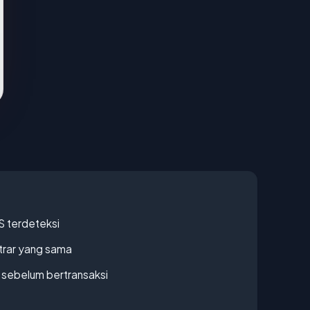
S terdeteksi
strar yang sama
en sebelum bertransaksi