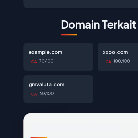
Domain Terkait
example.com
xxoo.com
70/100
100/100
CA
CA
gmvaluta.com
60/100
CA
Pertanyaan Umum