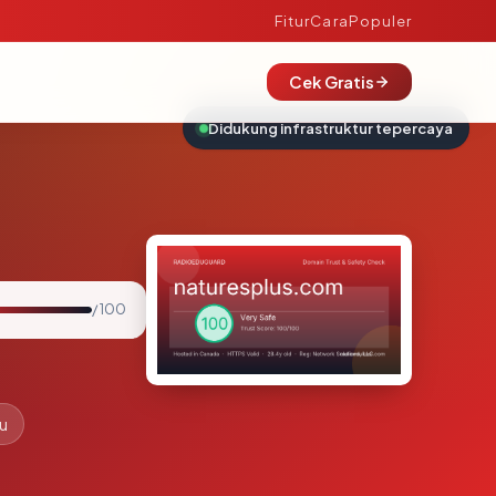
Fitur
Cara
Populer
Cek Gratis
Didukung infrastruktur tepercaya
/ 100
lu