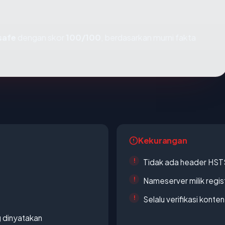
safe
dengan skor
100/100
, berdasarkan murni fakta
Kekurangan
Tidak ada header HST
Nameserver milik regi
Selalu verifikasi kont
g dinyatakan