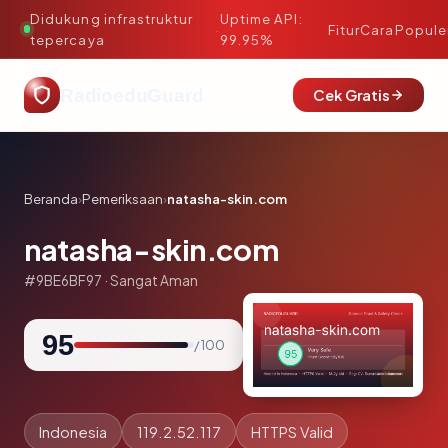
Didukung infrastruktur
Uptime API:
·
Fitur
Cara
Popule
tepercaya
99.95%
RadioeduGuard
Cek Gratis
Beranda
›
Pemeriksaan
›
natasha-skin.com
natasha-skin.com
#9BE6BF97 · Sangat Aman
95
/ 100
Indonesia
119.2.52.117
HTTPS Valid