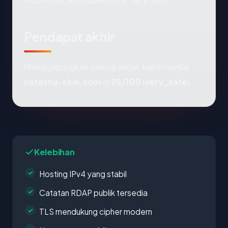
Pendapat akhir
Menggabungkan semua sinyal, kami menilai
natasha-skin.com
di
95/100
(
very_safe
).
Kelebihan
Hosting IPv4 yang stabil
Catatan RDAP publik tersedia
TLS mendukung cipher modern