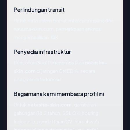
Perlindungan transit
Untuk data dalam transit antara pengguna dan
natasha-skin.com, pemeriksaan enkripsi
mengembalikan: OK.
Penyedia infrastruktur
Pencarian GeoIP menempatkan
natasha-
skin.com
di jaringan GMEDIA, secara
geografis di Indonesia.
Bagaimana kami membaca profil ini
Untuk
natasha-skin.com
, gambaran
gabungan (18.2 tahun, SSL OK, hosting
Indonesia, pendaftaran CV. Rumahweb
Indonesia) jatuh dalam pita "very_safe".