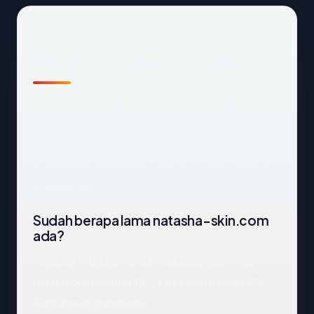
Ringkasan catatan publik
Dari catatan publik yang terkait dengan
natasha-skin.com
, kami mengekstrak empat
anchor: negara Indonesia, registrar CV.
Rumahweb Indonesia, usia 18.2 tahun, status
enkripsi OK.
Sudah berapa lama natasha-skin.com
ada?
Menurut catatan RDAP, natasha-skin.com
didaftarkan sekitar 18.2 tahun lalu melalui CV.
Rumahweb Indonesia.