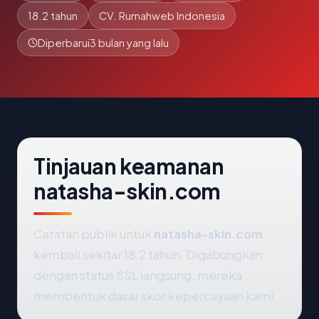
18.2 tahun
CV. Rumahweb Indonesia
Diperbarui
3 bulan yang lalu
Tinjauan keamanan
natasha-skin.com
Catatan publik untuk
natasha-skin.com
kembali sekitar 18.2 tahun. Digabungkan
dengan status SSL langsung, mereka
membentuk dasar skor kepercayaan kami.