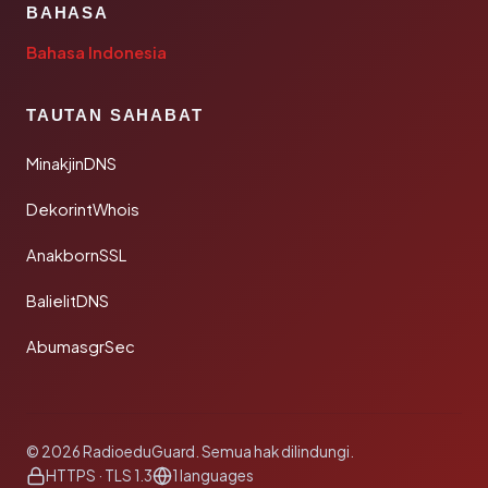
BAHASA
Bahasa Indonesia
TAUTAN SAHABAT
MinakjinDNS
DekorintWhois
AnakbornSSL
BalielitDNS
AbumasgrSec
© 2026 RadioeduGuard. Semua hak dilindungi.
HTTPS · TLS 1.3
1 languages