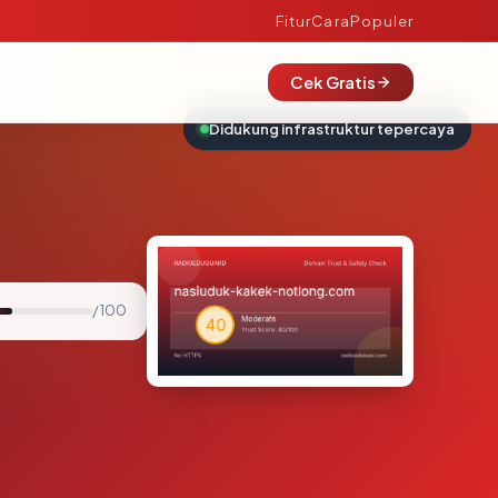
Fitur
Cara
Populer
Cek Gratis
Didukung infrastruktur tepercaya
/ 100