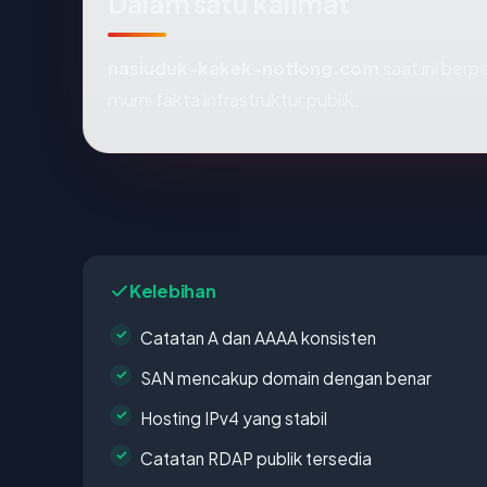
Dalam satu kalimat
nasiuduk-kakek-notlong.com
saat ini berp
murni fakta infrastruktur publik.
Kelebihan
Catatan A dan AAAA konsisten
SAN mencakup domain dengan benar
Hosting IPv4 yang stabil
Catatan RDAP publik tersedia