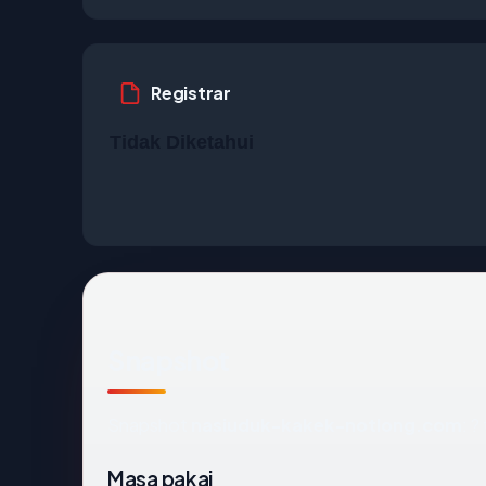
Registrar
Tidak Diketahui
Snapshot
Snapshot
nasiuduk-kakek-notlong.com
: 
Masa pakai