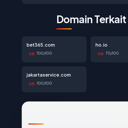
Domain Terkait
bet365.com
ho.io
100/100
70/100
GB
GB
jakartaservice.com
100/100
GB
Pertanyaan Umum