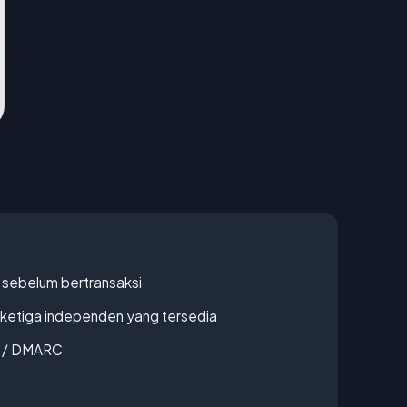
en sebelum bertransaksi
k ketiga independen yang tersedia
F / DMARC