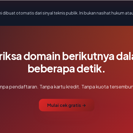
i dibuat otomatis dari sinyal teknis publik. Ini bukan nasihat hukum atau
riksa domain berikutnya da
beberapa detik.
npa pendaftaran. Tanpa kartu kredit. Tanpa kuota tersembun
Mulai cek gratis →