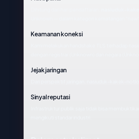
Dihitung dari hari pendaftaran,
nasiuduk-kak
Unknown — dalam kategori kematangan "new"
Keamanan koneksi
Kami melakukan handshake TLS terhadap nas
dengan registrar (Unknown) dan negara (Unkno
Jejak jaringan
Dari perspektif jaringan, nasiuduk-kakek-not
Sinyal reputasi
Infrastruktur publik saja tidak bisa membukti
mengikuti standar industri.