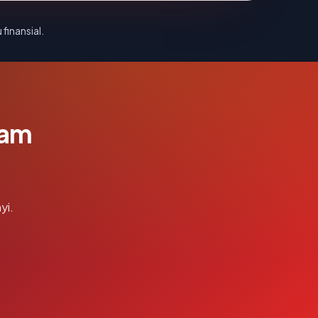
 finansial.
lam
yi.