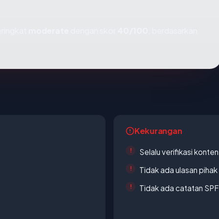
eringkat
moderate
dengan skor
40/100
, berdasarkan
Kekurangan
Selalu verifikasi kont
Tidak ada ulasan piha
Tidak ada catatan SP