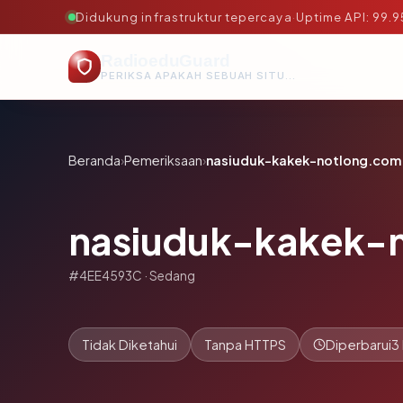
Didukung infrastruktur tepercaya
·
Uptime API: 99.
RadioeduGuard
PERIKSA APAKAH SEBUAH SITUS AMAN, TEPERCAYA, DAN TERVERIFIKASI DALAM HITUNGAN DETIK.
Beranda
›
Pemeriksaan
›
nasiuduk-kakek-notlong.com
nasiuduk-kakek-
#4EE4593C · Sedang
Tidak Diketahui
Tanpa HTTPS
Diperbarui
3