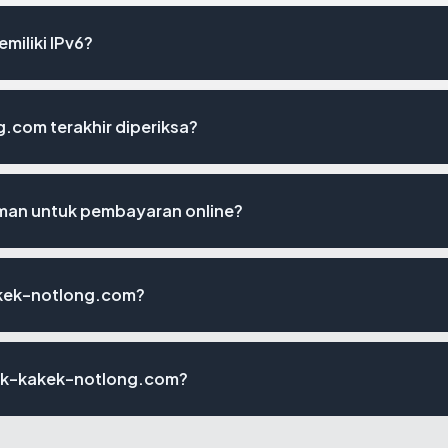
iliki IPv6?
.com terakhir diperiksa?
an untuk pembayaran online?
akek-notlong.com?
duk-kakek-notlong.com?