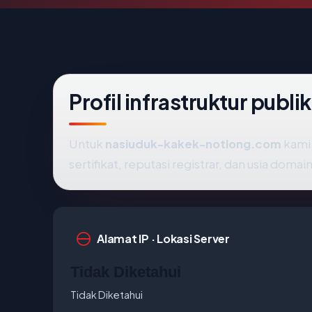
Profil infrastruktur pub
Untuk
nasiuduk-kakek-notlong.com
kami 
sertifikat, reputasi registrar, dan usia domain
Alamat IP · Lokasi Server
Tidak Diketahui
Tidak Diketahui