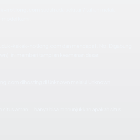
ek-notlong.com
sudah ada sekitar ? tahun melalui
 model kami.
iuduk-kakek-notlong.com dan mendapat: No. Digabung
wn), ini memberi tampilan keamanan dasar.
long.com dihosting di Unknown melalui Unknown.
kan situs aman — hanya bisa menunjukkan apakah situs