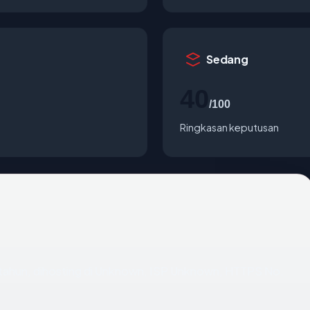
Sedang
40
/100
Ringkasan keputusan
? tahun, dihosting di Unknown, ISP Unknown, HTTPS No.