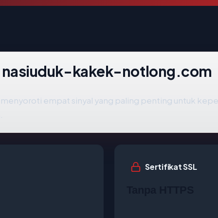
lik nasiuduk-kakek-notlong.com
menyoroti empat sinyal yang paling penting untuk keperca
.
Sertifikat SSL
Tanpa HTTPS