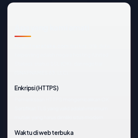
Apa yang kami amati
Melihat
narataka.com
dari luar, titik data
terpenting adalah negara hosting (United
States), status SSL (OK), dan registrar
(SNAPNAMES 63, LLC).
Enkripsi (HTTPS)
Pemeriksaan HTTPS mengembalikan OK.
Sertifikat TLS yang valid adalah minimum
mutlak yang harus dimiliki situs modern.
Waktu di web terbuka