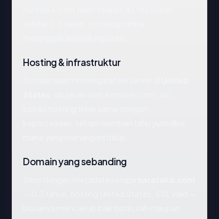
narataka.com telah terlihat di DNS publik
sekitar 0.3 tahun. Itu cukup untuk
meninggalkan jejak reputasi.
Hosting & infrastruktur
Domain saat ini mengarah ke server di
United
States
, disajikan oleh Amazon.com, Inc..
Lokasi hosting tidak sama dengan
kepercayaan, tetapi memberi tahu yurisdiksi
mana yang menangani data.
Domain yang sebanding
Situs dengan metadata serupa
narataka.com
— 0.3 tahun, hosting United States, SSL valid —
biasanya mencakup baik bisnis sah maupun