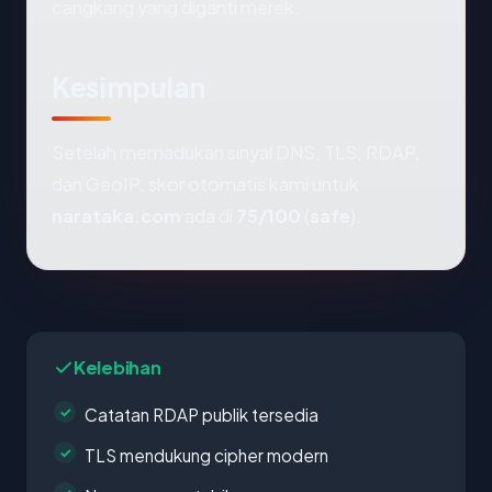
cangkang yang diganti merek.
Kesimpulan
Setelah memadukan sinyal DNS, TLS, RDAP,
dan GeoIP, skor otomatis kami untuk
narataka.com
ada di
75/100
(
safe
).
Kelebihan
Catatan RDAP publik tersedia
TLS mendukung cipher modern