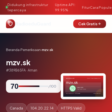
Didukung infrastruktur
Uptime API:
·
Fitur
Cara
Popule
tepercaya
99.95%
RadioeduGuard
Cek Gratis
Beranda
›
Pemeriksaan
›
mzv.sk
mzv.sk
#389B65FA · Aman
70
/ 100
Canada
104.20.22.14
HTTPS Valid