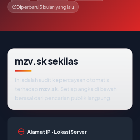
Diperbarui
3 bulan yang lalu
mzv.sk sekilas
Ini adalah audit kepercayaan otomatis
terhadap
mzv.sk
. Setiap angka di bawah
berasal dari pencarian publik langsung.
Alamat IP · Lokasi Server