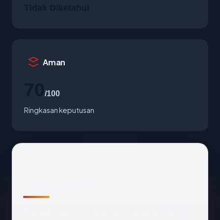
Tidak Diketahui
Aman
70
/100
Ringkasan keputusan
Temuan awal
Pemeriksaan otomatis kami terhadap
mzv.sk