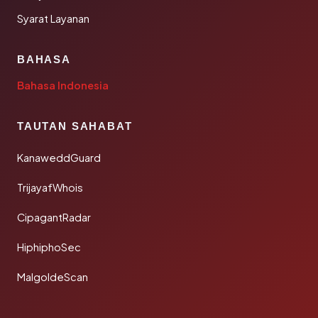
Syarat Layanan
BAHASA
Bahasa Indonesia
TAUTAN SAHABAT
KanaweddGuard
TrijayafWhois
CipagantRadar
HiphiphoSec
MalgoldeScan