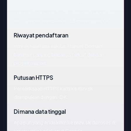
mengembalikan respons DNS bersih yang
mengarah ke Canada, disajikan oleh Cloudflare,
Inc., dengan handshake TLS merespons OK.
Riwayat pendaftaran
mzv.sk telah ada sekitar ? tahun. Domain
berumur panjang biasanya terkait dengan
proyek mapan.
Putusan HTTPS
Pemeriksaan HTTPS kami ke mzv.sk
disimpulkan dengan: OK.
Di mana data tinggal
Apa pun yang Anda kirim ke
mzv.sk
diproses di
server yang berlokasi di Canada.