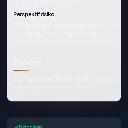
Perspektif risiko
Domain dengan profil mzv.sk (usia ? tahun, SSL
OK, registrar Unknown, negara Canada)
biasanya jatuh dalam kategori "safe".
Putusan
Skor kepercayaan:
70/100
—
safe
. Ini adalah
putusan otomatis dan hanya teknis.
Kelebihan