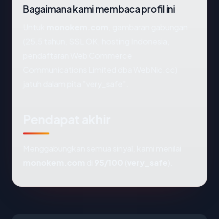
Bagaimana kami membaca profil ini
Untuk
monokem.com
, gambaran gabungan
(25.5 tahun, SSL OK, hosting Indonesia,
pendaftaran Web Commerce
Communications Limited dba WebNic.cc)
jatuh dalam pita "very_safe".
Pendapat akhir
Menggabungkan semua sinyal, kami menilai
monokem.com
di
95/100
(
very_safe
).