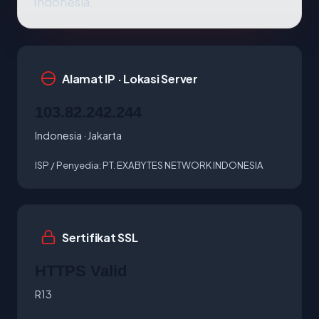
Indonesia.
Alamat IP · Lokasi Server
103.82.242.244
Indonesia · Jakarta
ISP / Penyedia:
PT. EXABYTES NETWORK INDONESIA
Sertifikat SSL
HTTPS Valid
R13