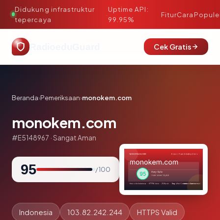
Didukung infrastruktur
Uptime API:
·
Fitur
Cara
Popule
tepercaya
99.95%
RadioeduGuard
Cek Gratis
Beranda
›
Pemeriksaan
›
monokem.com
monokem.com
#E5148967 · Sangat Aman
95
/ 100
Indonesia
103.82.242.244
HTTPS Valid