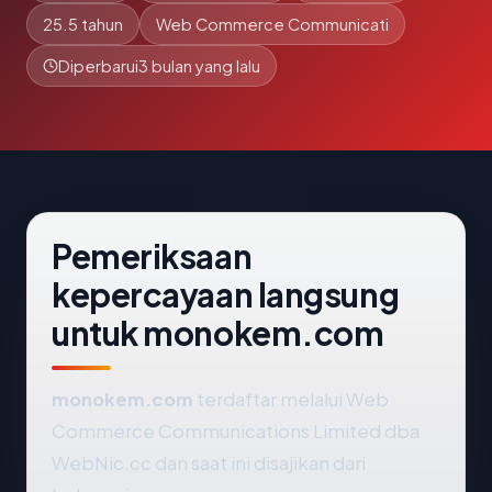
25.5 tahun
Web Commerce Communicati
Diperbarui
3 bulan yang lalu
Pemeriksaan
kepercayaan langsung
untuk monokem.com
monokem.com
terdaftar melalui Web
Commerce Communications Limited dba
WebNic.cc dan saat ini disajikan dari