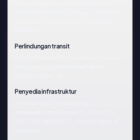
Menurut catatan RDAP, monokem.com
didaftarkan sekitar 25.5 tahun lalu melalui Web
Commerce Communications Limited dba
WebNic.cc.
Perlindungan transit
Untuk data dalam transit antara pengguna dan
monokem.com, pemeriksaan enkripsi
mengembalikan: OK.
Penyedia infrastruktur
Pencarian GeoIP menempatkan
monokem.com
di jaringan PT. EXABYTES
NETWORK INDONESIA, secara geografis di
Indonesia.