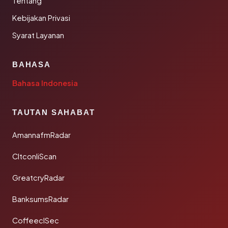
Tentang
Kebijakan Privasi
Syarat Layanan
BAHASA
Bahasa Indonesia
TAUTAN SAHABAT
AmannafmRadar
CltconliScan
GreatcryRadar
BanksumsRadar
CoffeeclSec