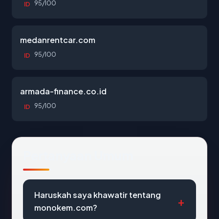
95/100
ID
medanrentcar.com
95/100
ID
armada-finance.co.id
95/100
ID
Pertanyaan Umum
Haruskah saya khawatir tentang
monokem.com?