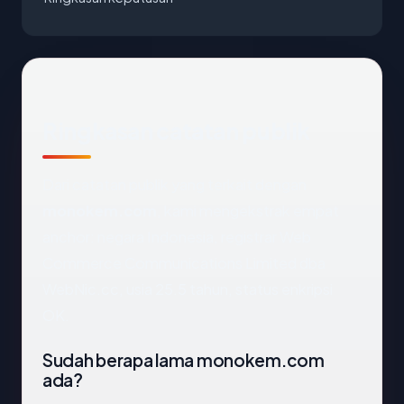
Ringkasan catatan publik
Dari catatan publik yang terkait dengan
monokem.com
, kami mengekstrak empat
anchor: negara Indonesia, registrar Web
Commerce Communications Limited dba
WebNic.cc, usia 25.5 tahun, status enkripsi
OK.
Sudah berapa lama monokem.com
ada?