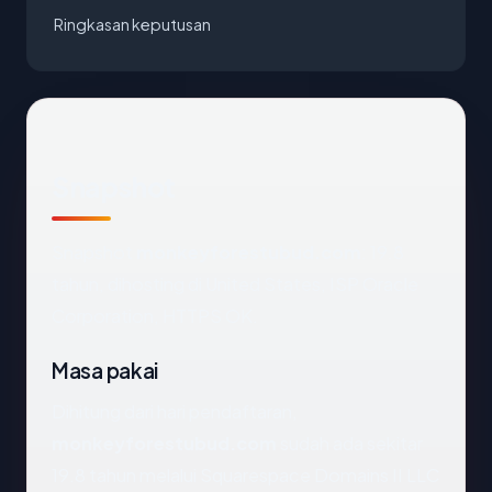
Ringkasan keputusan
Snapshot
Snapshot
monkeyforestubud.com
: 19.8
tahun, dihosting di United States, ISP Oracle
Corporation, HTTPS OK.
Masa pakai
Dihitung dari hari pendaftaran,
monkeyforestubud.com
sudah ada sekitar
19.8 tahun melalui Squarespace Domains II LLC