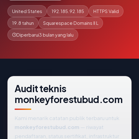
United States
192.185.92.185
HTTPS Valid
19.8 tahun
Squarespace Domains II L
Diperbarui
3 bulan yang lalu
Audit teknis
monkeyforestubud.com
Kami menarik catatan publik terbaru untuk
monkeyforestubud.com
— riwayat
pendaftaran, status sertifikat, infrastruktur