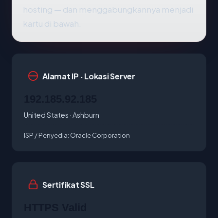
hosting — dan menggabungkannya menjadi
kartu di bawah.
Alamat IP · Lokasi Server
192.185.92.185
United States · Ashburn
ISP / Penyedia:
Oracle Corporation
Sertifikat SSL
HTTPS Valid