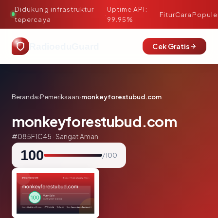
Didukung infrastruktur
Uptime API:
·
Fitur
Cara
Popule
tepercaya
99.95%
RadioeduGuard
Cek Gratis
Beranda
›
Pemeriksaan
›
monkeyforestubud.com
monkeyforestubud.com
#085F1C45 · Sangat Aman
100
/ 100