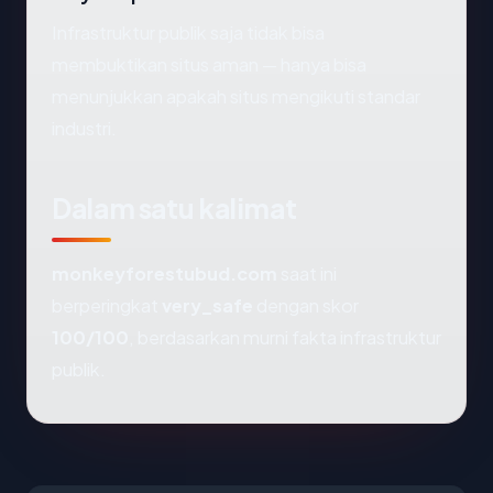
Infrastruktur publik saja tidak bisa
membuktikan situs aman — hanya bisa
menunjukkan apakah situs mengikuti standar
industri.
Dalam satu kalimat
monkeyforestubud.com
saat ini
berperingkat
very_safe
dengan skor
100/100
, berdasarkan murni fakta infrastruktur
publik.