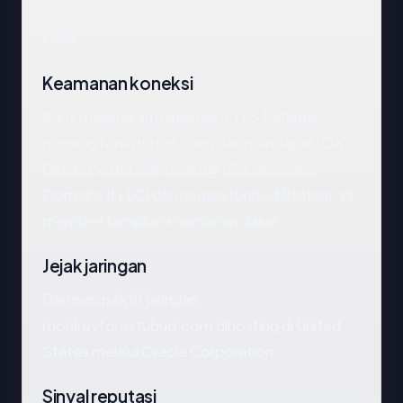
— dalam kategori kematangan "mature" model
kami.
Keamanan koneksi
Kami melakukan handshake TLS terhadap
monkeyforestubud.com dan mendapat: OK.
Digabung dengan registrar (Squarespace
Domains II LLC) dan negara (United States), ini
memberi tampilan keamanan dasar.
Jejak jaringan
Dari perspektif jaringan,
monkeyforestubud.com dihosting di United
States melalui Oracle Corporation.
Sinyal reputasi