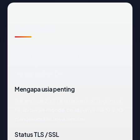
Fakta cepat
Sebelum mendalam:
monde.co.id
terdaftar
melalui PT Cyberindo Aditama dan saat ini
dihosting di Indonesia. SSL pada host apex
mengembalikan: OK.
Mengapa usia penting
Rekam jejak 26.5 tahun bukan bukti legitimasi,
tetapi berarti
monde.co.id
punya waktu untuk
mengakumulasi sinyal reputasi.
Status TLS / SSL