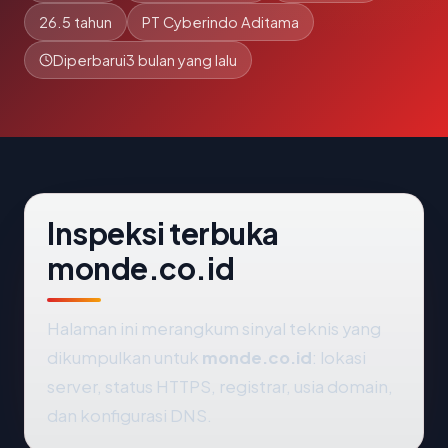
26.5 tahun
PT Cyberindo Aditama
Diperbarui
3 bulan yang lalu
Inspeksi terbuka
monde.co.id
Halaman ini merangkum sinyal teknis yang
dikumpulkan untuk
monde.co.id
: lokasi
server, status HTTPS, registrar, usia domain,
dan konfigurasi DNS.