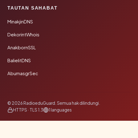
TAUTAN SAHABAT
MinakjinDNS
DekorintWhois
AnakbornSSL
BalielitDNS
AbumasgrSec
© 2026 RadioeduGuard. Semua hak dilindungi.
HTTPS · TLS 1.3
1 languages