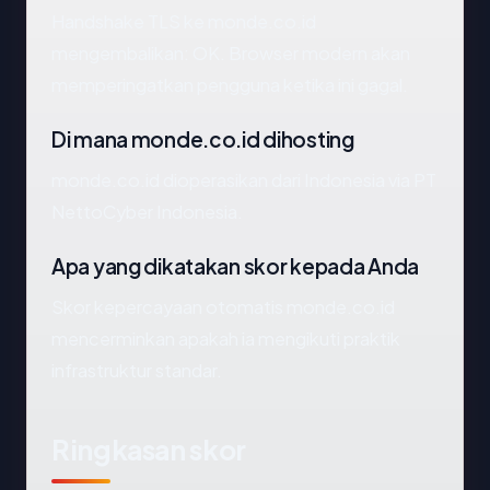
Handshake TLS ke monde.co.id
mengembalikan: OK. Browser modern akan
memperingatkan pengguna ketika ini gagal.
Di mana monde.co.id dihosting
monde.co.id dioperasikan dari Indonesia via PT
NettoCyber Indonesia.
Apa yang dikatakan skor kepada Anda
Skor kepercayaan otomatis monde.co.id
mencerminkan apakah ia mengikuti praktik
infrastruktur standar.
Ringkasan skor