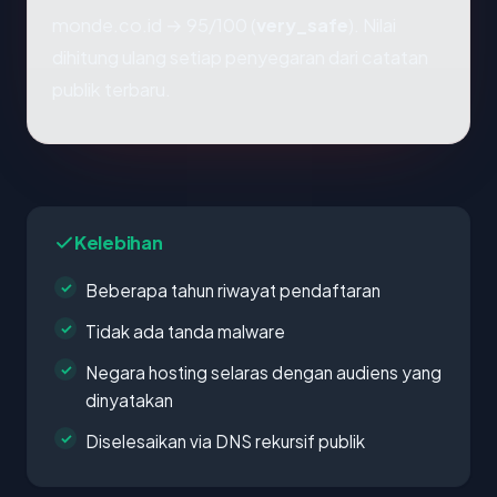
monde.co.id → 95/100 (
very_safe
). Nilai
dihitung ulang setiap penyegaran dari catatan
publik terbaru.
Kelebihan
Beberapa tahun riwayat pendaftaran
Tidak ada tanda malware
Negara hosting selaras dengan audiens yang
dinyatakan
Diselesaikan via DNS rekursif publik