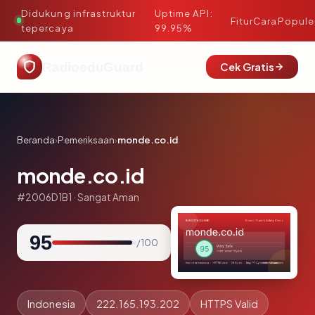
Didukung infrastruktur
Uptime API:
·
Fitur
Cara
Popule
tepercaya
99.95%
RadioeduGuard
Cek Gratis
Beranda
›
Pemeriksaan
›
monde.co.id
monde.co.id
#2006D1B1 · Sangat Aman
95
/ 100
Indonesia
222.165.193.202
HTTPS Valid