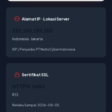
Alamat IP · Lokasi Server
222.165.193.202
Indonesia · Jakarta
ISP / Penyedia:
PT NettoCyber Indonesia
Sertifikat SSL
HTTPS Valid
R13
Berlaku Sampai:
2026-08-05