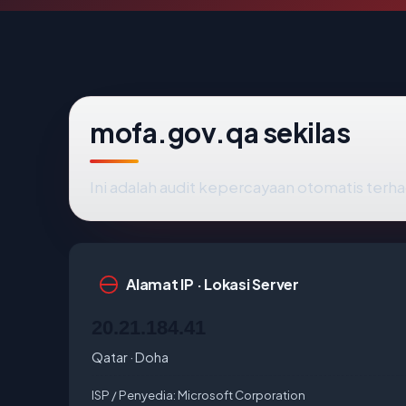
mofa.gov.qa sekilas
Ini adalah audit kepercayaan otomatis ter
Alamat IP · Lokasi Server
20.21.184.41
Qatar · Doha
ISP / Penyedia:
Microsoft Corporation