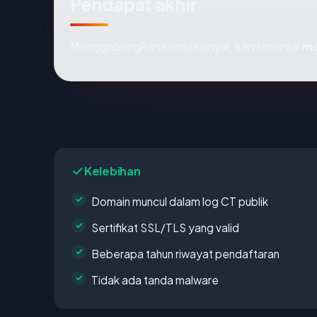
Pendapat akhir
Menggabungkan semua sinyal, kami menilai
mo
Kelebihan
Domain muncul dalam log CT publik
Sertifikat SSL/TLS yang valid
Beberapa tahun riwayat pendaftaran
Tidak ada tanda malware