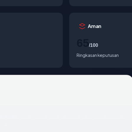
Aman
65
/100
Ringkasan keputusan
gov.qa
, kami mengekstrak empat anchor: negara Qatar,
i OK.