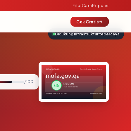
Fitur
Cara
Populer
Cek Gratis
Didukung infrastruktur tepercaya
/ 100