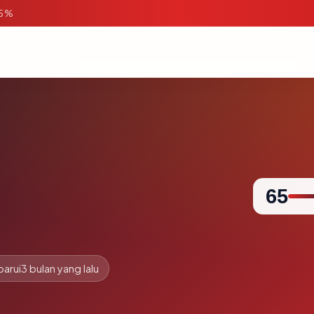
95%
65
barui
3 bulan yang lalu