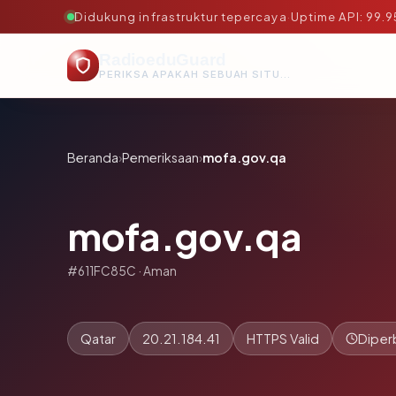
Didukung infrastruktur tepercaya
·
Uptime API: 99.
RadioeduGuard
PERIKSA APAKAH SEBUAH SITUS AMAN, TEPERCAYA, DAN TERVERIFIKASI DALAM HITUNGAN DETIK.
Beranda
›
Pemeriksaan
›
mofa.gov.qa
mofa.gov.qa
#611FC85C · Aman
Qatar
20.21.184.41
HTTPS Valid
Diper