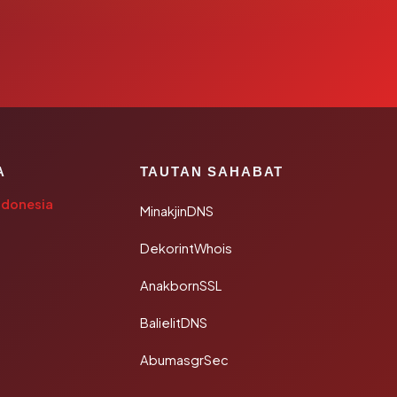
A
TAUTAN SAHABAT
ndonesia
MinakjinDNS
DekorintWhois
AnakbornSSL
BalielitDNS
AbumasgrSec