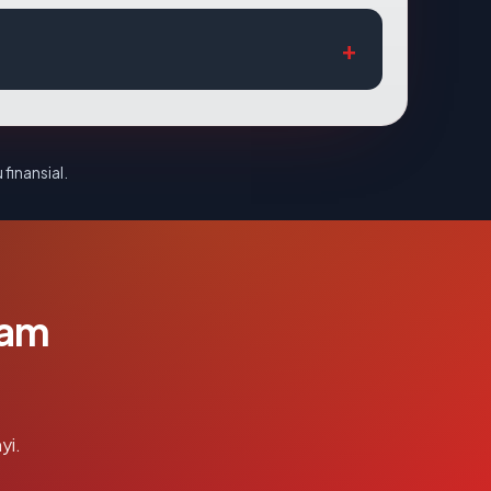
 finansial.
lam
yi.