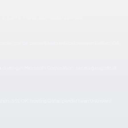
 sekitar ? tahun lalu melalui Unknown.
n mofa.gov.qa, pemeriksaan enkripsi mengembalikan: OK.
a
di jaringan Microsoft Corporation, secara geografis di
ahun, SSL OK, hosting Qatar, pendaftaran Unknown)