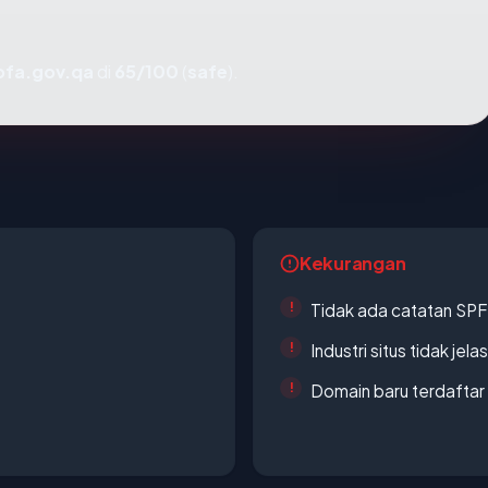
fa.gov.qa
di
65/100
(
safe
).
Kekurangan
Tidak ada catatan SP
Industri situs tidak jelas
Domain baru terdaftar