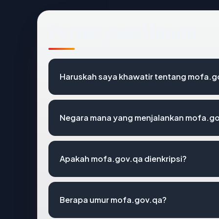
Pertanyaan Umum
Haruskah saya khawatir tentang mofa.g
Negara mana yang menjalankan mofa.g
Apakah mofa.gov.qa dienkripsi?
Berapa umur mofa.gov.qa?