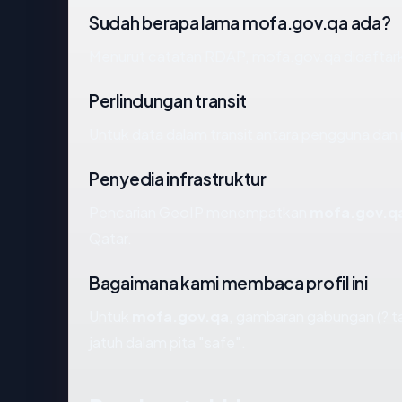
Sudah berapa lama mofa.gov.qa ada?
Menurut catatan RDAP, mofa.gov.qa didaftarkan
Perlindungan transit
Untuk data dalam transit antara pengguna da
Penyedia infrastruktur
Pencarian GeoIP menempatkan
mofa.gov.q
Qatar.
Bagaimana kami membaca profil ini
Untuk
mofa.gov.qa
, gambaran gabungan (? t
jatuh dalam pita "safe".