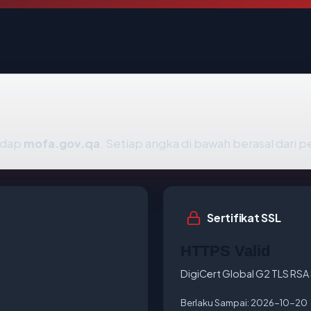
hadap
mofa.gov.qa
. Setiap angka di bawah berasal dari p
Sertifikat SSL
HTTPS Valid
DigiCert Global G2 TLS RS
Berlaku Sampai:
2026-10-20