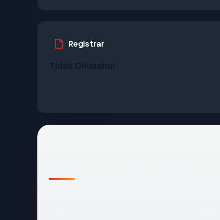
Registrar
Tidak Diketahui
Ringkasan catatan publik
Dari catatan publik yang terkait dengan
mofa.
registrar Unknown, usia ? tahun, status enkrips