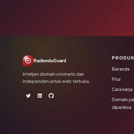
PRODU
RadioeduGuard
Beranda
Intelijen domain otomatis dan
Fitur
independen untuk web terbuka.
Cara kerja
Domain ya
diperiksa