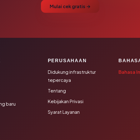
Mulai cek gratis →
K
PERUSAHAAN
BAHAS
Didukung infrastruktur
Bahasa I
tepercaya
Tentang
Kebijakan Privasi
ng baru
Syarat Layanan