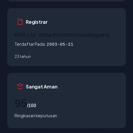
Registrar
PDR Ltd. d/b/a PublicDomainRegistry.
Terdaftar Pada:
2003-05-21
23 tahun
Sangat Aman
95
/100
Ringkasan keputusan