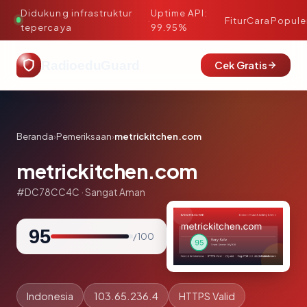
Didukung infrastruktur
Uptime API:
·
Fitur
Cara
Popule
tepercaya
99.95%
RadioeduGuard
Cek Gratis
Beranda
›
Pemeriksaan
›
metrickitchen.com
metrickitchen.com
#DC78CC4C · Sangat Aman
95
/ 100
Indonesia
103.65.236.4
HTTPS Valid