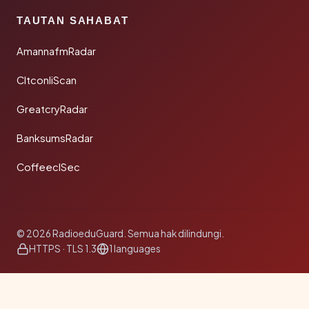
TAUTAN SAHABAT
AmannafmRadar
CltconliScan
GreatcryRadar
BanksumsRadar
CoffeeclSec
© 2026 RadioeduGuard. Semua hak dilindungi.
HTTPS · TLS 1.3
1 languages