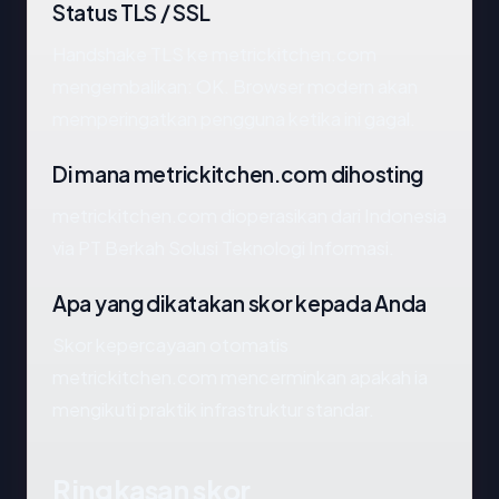
Status TLS / SSL
Handshake TLS ke metrickitchen.com
mengembalikan: OK. Browser modern akan
memperingatkan pengguna ketika ini gagal.
Di mana metrickitchen.com dihosting
metrickitchen.com dioperasikan dari Indonesia
via PT Berkah Solusi Teknologi Informasi.
Apa yang dikatakan skor kepada Anda
Skor kepercayaan otomatis
metrickitchen.com mencerminkan apakah ia
mengikuti praktik infrastruktur standar.
Ringkasan skor