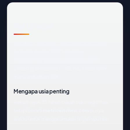
Fakta cepat
Sebelum mendalam:
metrickitchen.com
terdaftar melalui PDR Ltd. d/b/a
PublicDomainRegistry.com dan saat ini
dihosting di Indonesia. SSL pada host apex
mengembalikan: OK.
Mengapa usia penting
Rekam jejak 23 tahun bukan bukti legitimasi,
tetapi berarti
metrickitchen.com
punya
waktu untuk mengakumulasi sinyal reputasi.