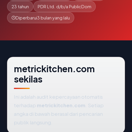
23 tahun
PDR Ltd. d/b/a PublicDom
Diperbarui
3 bulan yang lalu
metrickitchen.com
sekilas
Ini adalah audit kepercayaan otomatis
terhadap
metrickitchen.com
. Setiap
angka di bawah berasal dari pencarian
publik langsung.