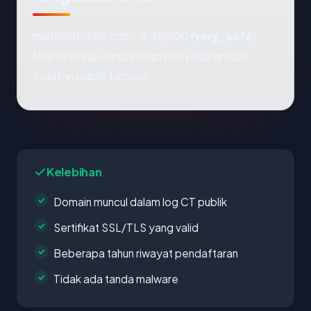
metrickitchen.com → 95/100 (
very_safe
).
Nilai dihitung ulang setiap penyegaran dari
catatan publik terbaru.
Kelebihan
Domain muncul dalam log CT publik
Sertifikat SSL/TLS yang valid
Beberapa tahun riwayat pendaftaran
Tidak ada tanda malware