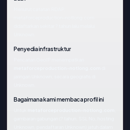
Menurut catatan RDAP,
metaforceproduction-notlong.com
didaftarkan sekitar ? tahun lalu melalui
Unknown.
Penyedia infrastruktur
Pencarian GeoIP menempatkan
metaforceproduction-notlong.com
di
jaringan Unknown, secara geografis di
Unknown.
Bagaimana kami membaca profil ini
Untuk
metaforceproduction-notlong.com
,
gambaran gabungan (? tahun, SSL No, hosting
Unknown, pendaftaran Unknown) jatuh dalam