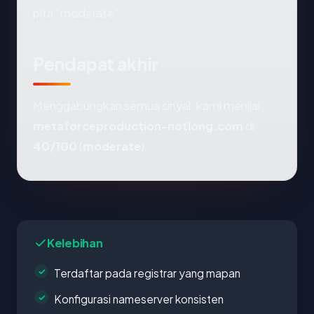
pita "moderate".
Pendapat akhir
Menggabungkan semua sinyal, kami menilai
metaforceproduction-notlong.com
di
40/100
(
moderate
).
Kelebihan
Terdaftar pada registrar yang mapan
Konfigurasi nameserver konsisten