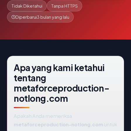
Tidak Diketahui
Tanpa HTTPS
Diperbarui
3 bulan yang lalu
Apa yang kami ketahui
tentang
metaforceproduction-
notlong.com
Apakah Anda memeriksa
metaforceproduction-notlong.com
untuk