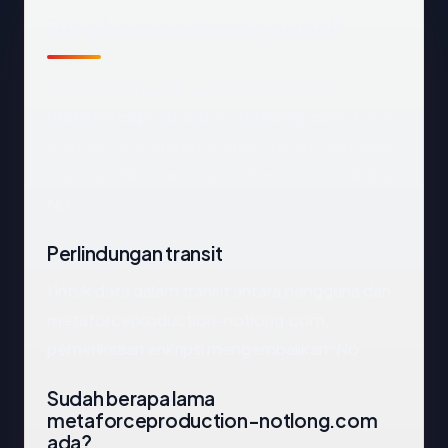
Ringkasan catatan publik
Dari catatan publik yang terkait dengan
metaforceproduction-notlong.com
, kami
mengekstrak empat anchor: negara Unknown,
registrar Unknown, usia ? tahun, status enkripsi
No.
Perlindungan transit
Untuk data dalam transit antara pengguna dan
metaforceproduction-notlong.com,
pemeriksaan enkripsi mengembalikan: No.
Sudah berapa lama
metaforceproduction-notlong.com
ada?