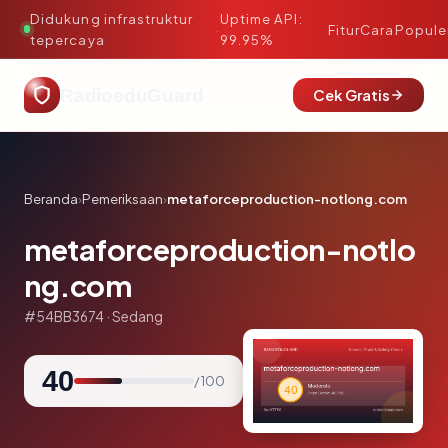
Didukung infrastruktur
Uptime API:
·
Fitur
Cara
Popule
tepercaya
99.95%
RadioeduGuard
Cek Gratis
Beranda
›
Pemeriksaan
›
metaforceproduction-notlong.com
metaforceproduction-notlo
ng.com
#54BB3674 · Sedang
40
/ 100