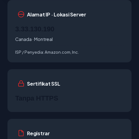
Alamat IP · Lokasi Server
3.33.130.190
Canada · Montreal
ISP / Penyedia:
Amazon.com, Inc.
Sertifikat SSL
Tanpa HTTPS
Registrar