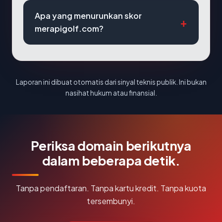
Apa yang menurunkan skor
merapigolf.com?
Laporan ini dibuat otomatis dari sinyal teknis publik. Ini bukan
nasihat hukum atau finansial.
Periksa domain berikutnya
dalam beberapa detik.
Tanpa pendaftaran. Tanpa kartu kredit. Tanpa kuota
tersembunyi.