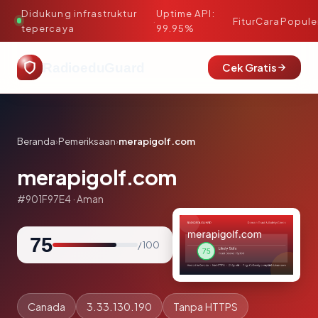
Didukung infrastruktur
Uptime API:
·
Fitur
Cara
Popule
tepercaya
99.95%
RadioeduGuard
Cek Gratis
Beranda
›
Pemeriksaan
›
merapigolf.com
merapigolf.com
#901F97E4 · Aman
75
/ 100
Canada
3.33.130.190
Tanpa HTTPS