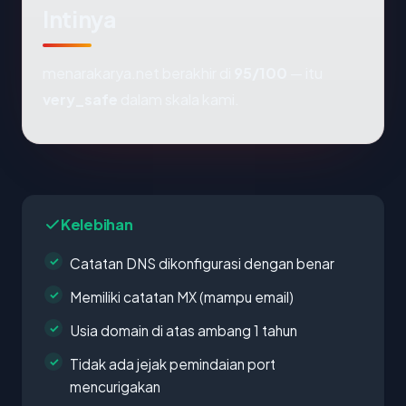
Intinya
menarakarya.net berakhir di
95/100
— itu
very_safe
dalam skala kami.
Kelebihan
Catatan DNS dikonfigurasi dengan benar
Memiliki catatan MX (mampu email)
Usia domain di atas ambang 1 tahun
Tidak ada jejak pemindaian port
mencurigakan