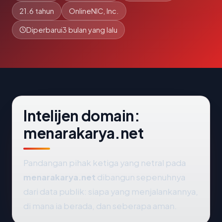
21.6 tahun
OnlineNIC, Inc.
Diperbarui
3 bulan yang lalu
Intelijen domain:
menarakarya.net
Pandangan pihak ketiga yang netral pada
menarakarya.net
dibangun sepenuhnya
dari data publik: siapa yang menjalankannya,
di mana ia berada, dan seberapa aman.