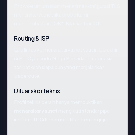
Browser umum akan menerima konfigurasi TLS
menarakarya.net jika probe kami
mengembalikan "OK". Nilai saat ini: OK.
Routing & ISP
Lalu lintas ke menarakarya.net saat ini berakhir
di PT. Cyberindo Mega Persada di Indonesia —
terlihat oleh siapa pun yang menjalankan
traceroute.
Di luar skor teknis
Profil teknis bersih hanya membuktikan
menarakarya.net
mengikuti standar pipa
industri. TIDAK membuktikan konten jujur.