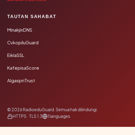
TAUTAN SAHABAT
MinakjinDNS
CvkopiluGuard
EiklaSSL
KafepisaScore
AlgaspriTrust
© 2026 RadioeduGuard. Semua hak dilindungi.
HTTPS · TLS 1.3
1 languages