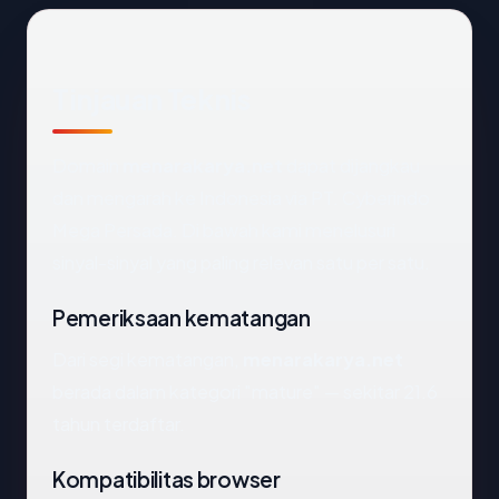
Tinjauan Teknis
Domain
menarakarya.net
dapat dijangkau
dan mengarah ke Indonesia via PT. Cyberindo
Mega Persada. Di bawah kami menelusuri
sinyal-sinyal yang paling relevan satu per satu.
Pemeriksaan kematangan
Dari segi kematangan,
menarakarya.net
berada dalam kategori "mature" — sekitar 21.6
tahun terdaftar.
Kompatibilitas browser