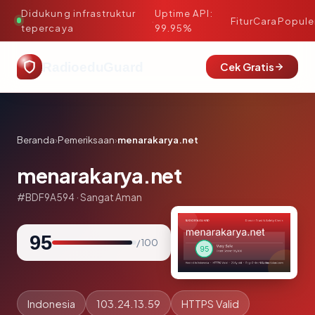
Didukung infrastruktur
Uptime API:
·
Fitur
Cara
Popule
tepercaya
99.95%
RadioeduGuard
Cek Gratis
Beranda
›
Pemeriksaan
›
menarakarya.net
menarakarya.net
#BDF9A594 · Sangat Aman
95
/ 100
Indonesia
103.24.13.59
HTTPS Valid