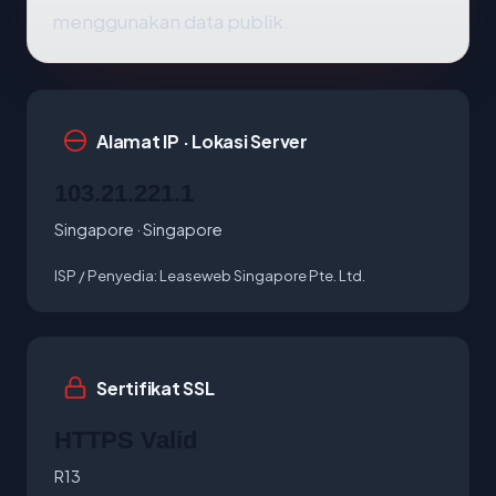
menggunakan data publik.
Alamat IP · Lokasi Server
103.21.221.1
Singapore · Singapore
ISP / Penyedia:
Leaseweb Singapore Pte. Ltd.
Sertifikat SSL
HTTPS Valid
R13