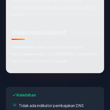
membuktikan situs aman — hanya bisa
menunjukkan apakah situs mengikuti standar
industri.
Dalam satu kalimat
medanfiber.com
saat ini berperingkat
very_safe
dengan skor
100/100
, berdasarkan
murni fakta infrastruktur publik.
Kelebihan
Tidak ada indikator pembajakan DNS