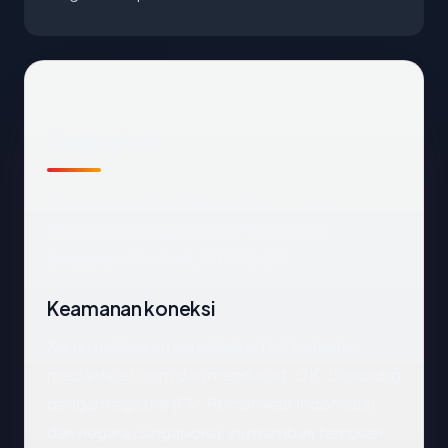
Snapshot
Snapshot
medanfiber.com
: 17.1 tahun,
dihosting di Singapore, ISP Leaseweb
Singapore Pte. Ltd., HTTPS OK.
Keamanan koneksi
Kami melakukan handshake TLS terhadap
medanfiber.com dan mendapat: OK. Digabung
dengan registrar (CV. Rumahweb Indonesia)
dan negara (Singapore), ini memberi tampilan