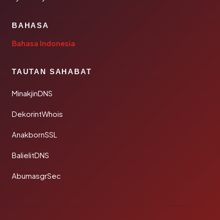
BAHASA
Bahasa Indonesia
TAUTAN SAHABAT
MinakjinDNS
DekorintWhois
AnakbornSSL
BalielitDNS
AbumasgrSec