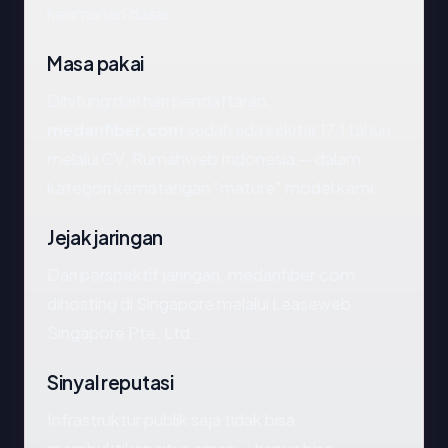
keamanan dasar.
Masa pakai
Dihitung dari hari pendaftaran,
medanfiber.com
sudah ada sekitar 17.1 tahun
melalui CV. Rumahweb Indonesia — dalam
kategori kematangan "mature" model kami.
Jejak jaringan
Dari perspektif jaringan, medanfiber.com
dihosting di Singapore melalui Leaseweb
Singapore Pte. Ltd..
Sinyal reputasi
Infrastruktur publik saja tidak bisa