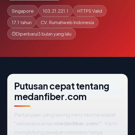
Singapore
103.21.221.1
HTTPS Valid
17.1 tahun
CV. Rumahweb Indonesia
Diperbarui
3 bulan yang lalu
Putusan cepat tentang
medanfiber.com
Pertanyaan yang sering kami terima adalah
"seberapa aman
medanfiber.com
?". Kami
menghitung jawaban otomatis hanya