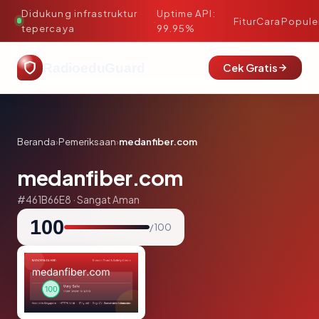
Didukung infrastruktur
Uptime API:
·
Fitur
Cara
Popule
tepercaya
99.95%
RadioeduGuard
Cek Gratis
Beranda
›
Pemeriksaan
›
medanfiber.com
medanfiber.com
#461B66E8 · Sangat Aman
100
/ 100