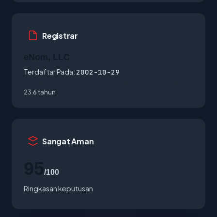
Registrar
eNom, LLC
Terdaftar Pada:
2002-10-29
23.6 tahun
Sangat Aman
95
/100
Ringkasan keputusan