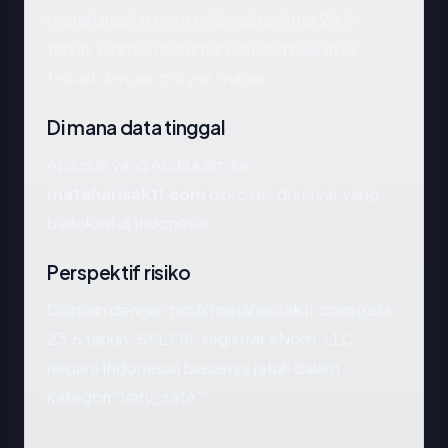
mataharisakti.com telah ada sekitar 23.6
tahun. Domain berumur panjang biasanya
terkait dengan proyek mapan.
Di mana data tinggal
Apa pun yang Anda kirim ke
mataharisakti.com
diproses di server yang
berlokasi di Indonesia.
Perspektif risiko
Domain dengan profil mataharisakti.com (usia
23.6 tahun, SSL OK, registrar eNom, LLC,
negara Indonesia) biasanya jatuh dalam
kategori "very_safe".