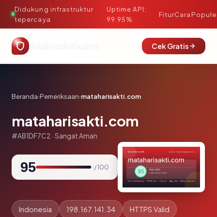
Didukung infrastruktur
Uptime API:
·
Fitur
Cara
Popule
tepercaya
99.95%
RadioeduGuard
Cek Gratis
Beranda
›
Pemeriksaan
›
mataharisakti.com
mataharisakti.com
#AB1DF7C2 · Sangat Aman
95
/ 100
Indonesia
198.167.141.34
HTTPS Valid