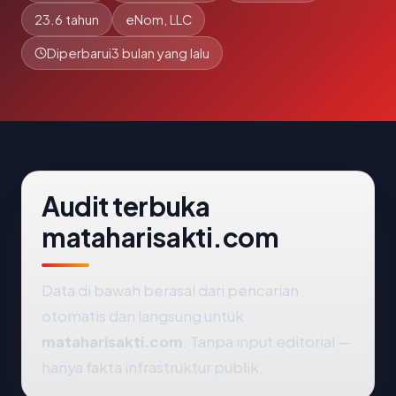
23.6 tahun
eNom, LLC
Diperbarui
3 bulan yang lalu
Audit terbuka
mataharisakti.com
Data di bawah berasal dari pencarian
otomatis dan langsung untuk
mataharisakti.com
. Tanpa input editorial —
hanya fakta infrastruktur publik.