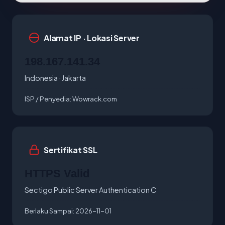
Alamat IP · Lokasi Server
198.167.141.34
Indonesia · Jakarta
ISP / Penyedia:
Wowrack.com
Sertifikat SSL
HTTPS Valid
Sectigo Public Server Authentication C
Berlaku Sampai:
2026-11-01