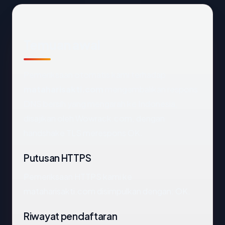
Temuan awal
Pemeriksaan otomatis kami terhadap
mataharisakti.com
mengembalikan respons
DNS bersih yang mengarah ke Indonesia,
disajikan oleh Wowrack.com, dengan
handshake TLS merespons OK.
Putusan HTTPS
Pemeriksaan HTTPS kami ke
mataharisakti.com disimpulkan dengan: OK.
Riwayat pendaftaran