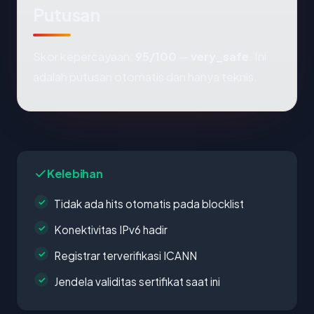
Putusan
Skor kepercayaan:
95/100
—
very_safe
. Ini
adalah putusan otomatis dan hanya teknis.
Kelebihan
Tidak ada hits otomatis pada blocklist
Konektivitas IPv6 hadir
Registrar terverifikasi ICANN
Jendela validitas sertifikat saat ini