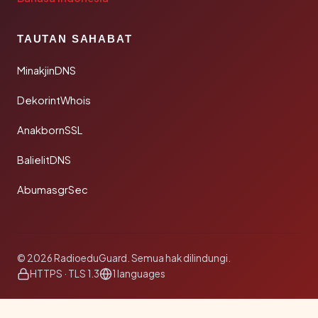
TAUTAN SAHABAT
MinakjinDNS
DekorintWhois
AnakbornSSL
BalielitDNS
AbumasgrSec
© 2026 RadioeduGuard. Semua hak dilindungi.
HTTPS · TLS 1.3
1 languages