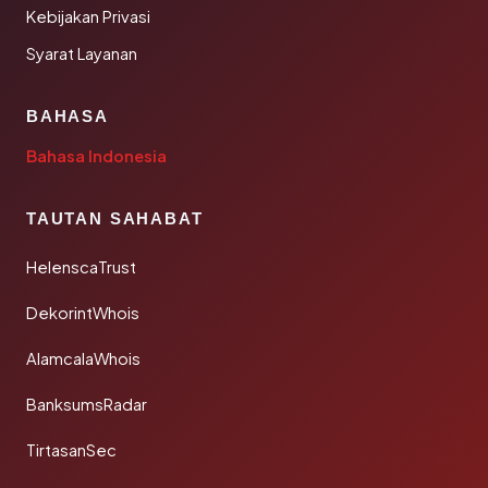
Kebijakan Privasi
Syarat Layanan
BAHASA
Bahasa Indonesia
TAUTAN SAHABAT
HelenscaTrust
DekorintWhois
AlamcalaWhois
BanksumsRadar
TirtasanSec