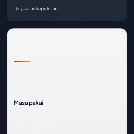
Ringkasan keputusan
Snapshot
Snapshot
marthatilaar.com
: 27.1 tahun,
dihosting di United States, ISP New Dream
Network, HTTPS OK.
Masa pakai
Dihitung dari hari pendaftaran,
marthatilaar.com
sudah ada sekitar 27.1
tahun melalui Domain.com - Network