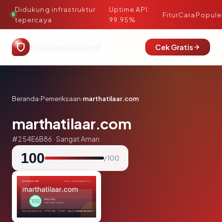
Didukung infrastruktur
Uptime API:
·
Fitur
Cara
Popule
tepercaya
99.95%
RadioeduGuard
Cek Gratis
Beranda
›
Pemeriksaan
›
marthatilaar.com
marthatilaar.com
#254E6B86 · Sangat Aman
100
/ 100