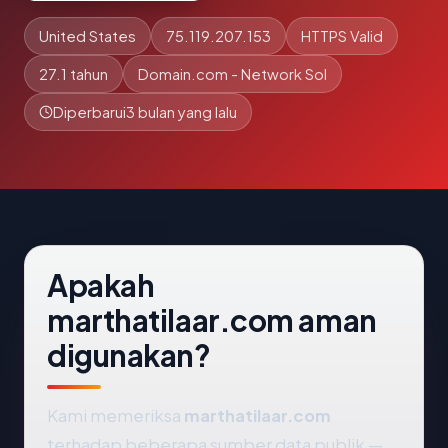
United States
75.119.207.153
HTTPS Valid
27.1 tahun
Domain.com - Network Sol
Diperbarui
3 bulan yang lalu
Apakah
marthatilaar.com aman
digunakan?
Kami memeriksa
marthatilaar.com
terhadap beberapa sumber data publik —