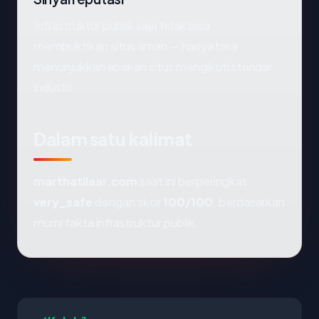
Infrastruktur publik saja tidak bisa
membuktikan situs aman — hanya bisa
menunjukkan apakah situs mengikuti standar
industri.
Dalam satu kalimat
marthatilaar.com
saat ini berperingkat
very_safe
dengan skor
100/100
, berdasarkan
murni fakta infrastruktur publik.