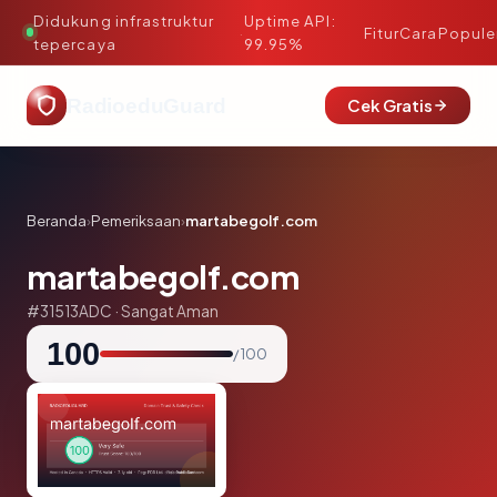
Didukung infrastruktur
Uptime API:
·
Fitur
Cara
Popule
tepercaya
99.95%
RadioeduGuard
Cek Gratis
Beranda
›
Pemeriksaan
›
martabegolf.com
martabegolf.com
#31513ADC · Sangat Aman
100
/ 100