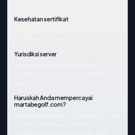
secara statistik kurang berisiko.
Kesehatan sertifikat
Sertifikat yang saat ini disajikan oleh
martabegolf.com
dipecahkan sebagai: OK.
Yurisdiksi server
IP di balik
martabegolf.com
berada di
Canada, pada infrastruktur yang disediakan
oleh Amazon.com, Inc..
Haruskah Anda mempercayai
martabegolf.com?
Skor kami murni teknis. Situs dengan SSL valid,
beberapa tahun riwayat, dan registrar
terkemuka cenderung berskor lebih tinggi.