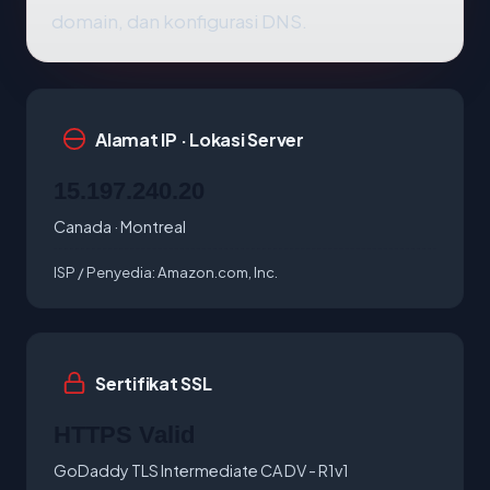
domain, dan konfigurasi DNS.
Alamat IP · Lokasi Server
15.197.240.20
Canada · Montreal
ISP / Penyedia:
Amazon.com, Inc.
Sertifikat SSL
HTTPS Valid
GoDaddy TLS Intermediate CA DV - R1v1