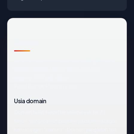
Sekilas
Cara tercepat membaca
martabegolf.com
:
negara Canada, usia 7.1 tahun, SSL OK,
registrar PDR Ltd. d/b/a
PublicDomainRegistry.com.
Usia domain
Domain telah terdaftar selama sekitar 7.1
tahun, yang menempatkannya dalam kategori
kematangan "mature". Domain yang lebih tua