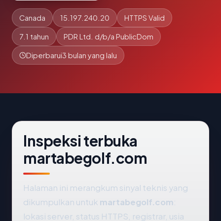
Canada
15.197.240.20
HTTPS Valid
7.1 tahun
PDR Ltd. d/b/a PublicDom
Diperbarui
3 bulan yang lalu
Inspeksi terbuka
martabegolf.com
Halaman ini merangkum sinyal teknis yang
dikumpulkan untuk
martabegolf.com
:
lokasi server, status HTTPS, registrar, usia