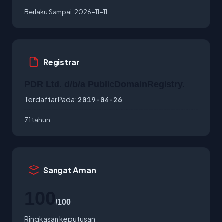
Berlaku Sampai:
2026-11-11
Registrar
PDR Ltd. d/b/a PublicDomainRegistry.
Terdaftar Pada:
2019-04-26
7.1 tahun
Sangat Aman
100
/100
Ringkasan keputusan