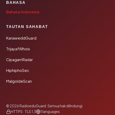
BAHASA
Bahasa Indonesia
TAUTAN SAHABAT
KanaweddGuard
TrijayafWhois
CipagantRadar
HiphiphoSec
MalgoldeScan
© 2026 RadioeduGuard. Semua hak dilindungi.
HTTPS · TLS 1.3
1 languages