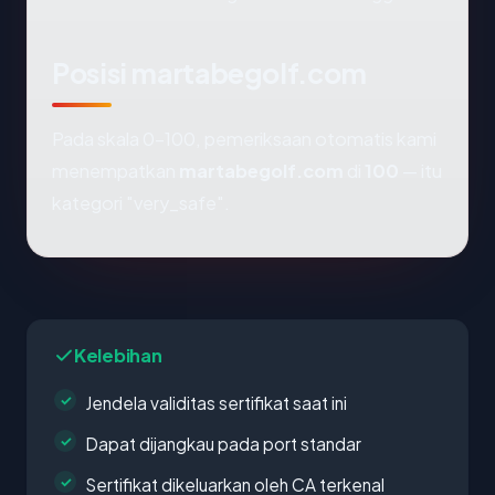
Posisi martabegolf.com
Pada skala 0-100, pemeriksaan otomatis kami
menempatkan
martabegolf.com
di
100
— itu
kategori "very_safe".
Kelebihan
Jendela validitas sertifikat saat ini
Dapat dijangkau pada port standar
Sertifikat dikeluarkan oleh CA terkenal