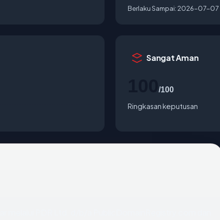
Berlaku Sampai:
2026-07-07
Sangat Aman
100
/100
Ringkasan keputusan
ar melalui PDR Ltd. d/b/a PublicDomainRegistry.com dan