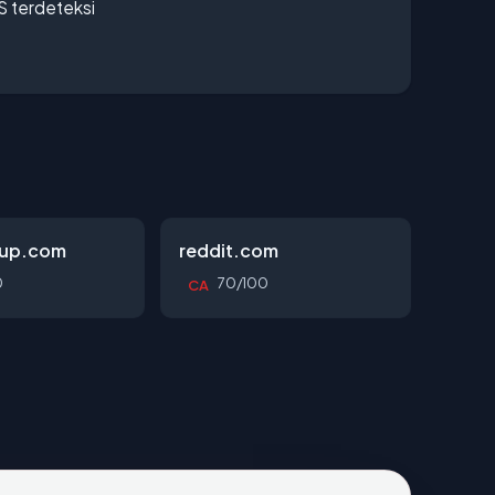
S terdeteksi
oup.com
reddit.com
0
70/100
CA