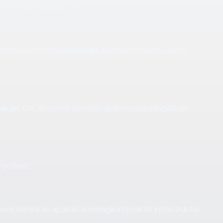
apex mengembalikan: OK.
tetapi berarti
markdesign.net
punya waktu untuk
likan: OK. Browser modern akan memperingatkan
 CrocWeb.
cerminkan apakah ia mengikuti praktik infrastruktur