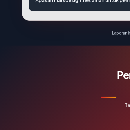
Apakah markdesign.net aman untuk pem
Laporan in
Pe
Ta