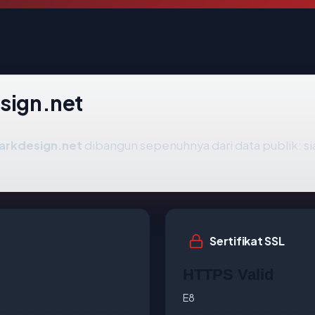
esign.net
arkdesign.net
dibangun sepenuhnya dari data publik: si
Sertifikat SSL
HTTPS Valid
E8