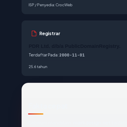
ISP / Penyedia:
CrocWeb
Registrar
PDR Ltd. d/b/a PublicDomainRegistry.
Terdaftar Pada:
2000-11-01
25.6 tahun
Fakta cepat
Sebelum mendalam:
markdesign.net
terdaft