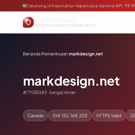
Didukung infrastruktur tepercaya
·
Uptime API: 99.
RadioeduGuard
PERIKSA APAKAH SEBUAH SITUS AMAN, TEPERCAYA, DAN TERVERIFIKASI DALAM HITUNGAN DETIK.
Beranda
›
Pemeriksaan
›
markdesign.net
markdesign.net
#770EE683 · Sangat Aman
Canada
104.152.168.202
HTTPS Valid
25