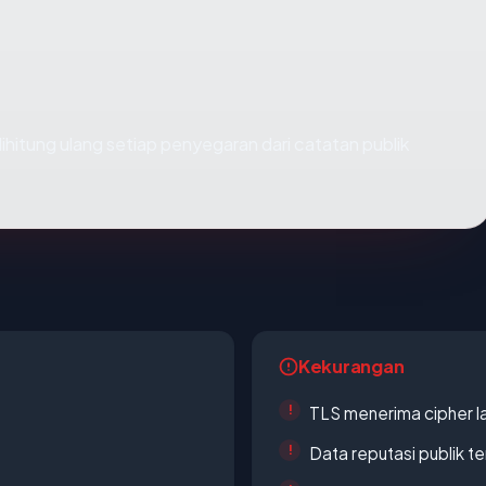
i dihitung ulang setiap penyegaran dari catatan publik
Kekurangan
TLS menerima cipher 
Data reputasi publik t