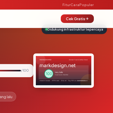
Fitur
Cara
Populer
Cek Gratis
Didukung infrastruktur tepercaya
/ 100
ang lalu