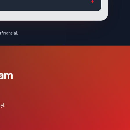
 finansial.
lam
yi.