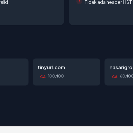
alid
Tidak ada header HST
tinyurl.com
nasarigr
100/100
60/10
CA
CA