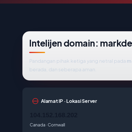
Intelijen domain: markd
Pandangan pihak ketiga yang netral pada
m
berada, dan seberapa aman.
Alamat IP · Lokasi Server
104.152.168.202
Canada · Cornwall