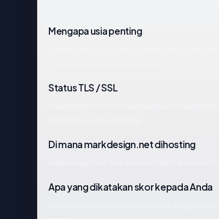
saat ini dihosting di Canada. SSL pada host 
Mengapa usia penting
Rekam jejak 25.6 tahun bukan bukti legitimasi, 
mengakumulasi sinyal reputasi.
Status TLS / SSL
Handshake TLS ke markdesign.net mengemba
pengguna ketika ini gagal.
Di mana markdesign.net dihosting
markdesign.net dioperasikan dari Canada via
Apa yang dikatakan skor kepada Anda
Skor kepercayaan otomatis markdesign.net men