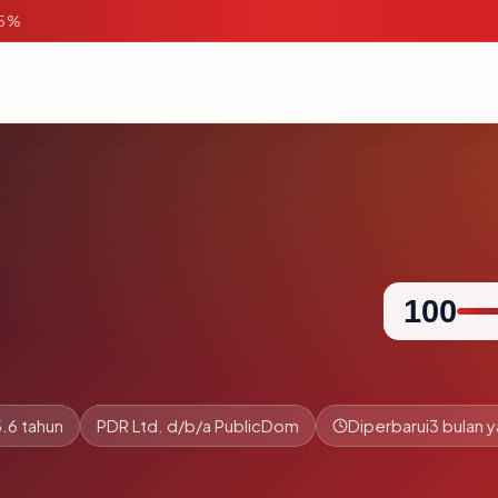
95%
100
.6 tahun
PDR Ltd. d/b/a PublicDom
Diperbarui
3 bulan y