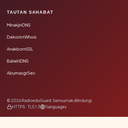
TAUTAN SAHABAT
MinakjinDNS
DekorintWhois
AnakbornSSL
BalielitDNS
AbumasgrSec
© 2026 RadioeduGuard. Semua hak dilindungi.
HTTPS · TLS 1.3
1 languages