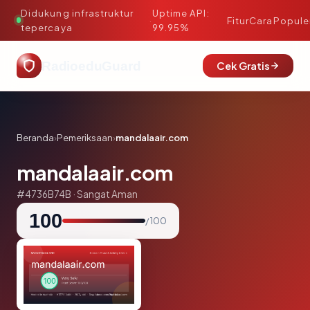
Didukung infrastruktur
Uptime API:
·
Fitur
Cara
Popule
tepercaya
99.95%
RadioeduGuard
Cek Gratis
Beranda
›
Pemeriksaan
›
mandalaair.com
mandalaair.com
#4736B74B · Sangat Aman
100
/ 100