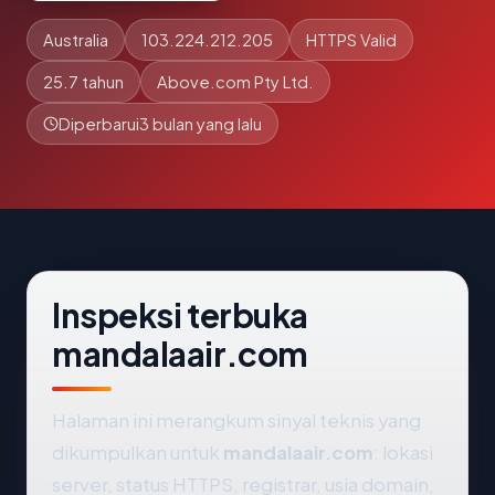
Australia
103.224.212.205
HTTPS Valid
25.7 tahun
Above.com Pty Ltd.
Diperbarui
3 bulan yang lalu
Inspeksi terbuka
mandalaair.com
Halaman ini merangkum sinyal teknis yang
dikumpulkan untuk
mandalaair.com
: lokasi
server, status HTTPS, registrar, usia domain,