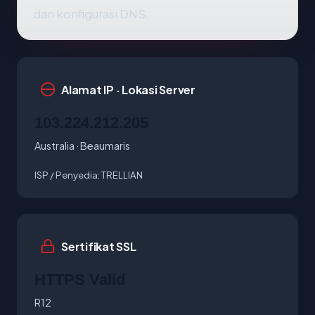
dan konfigurasi DNS.
Alamat IP · Lokasi Server
103.224.212.205
Australia · Beaumaris
ISP / Penyedia:
TRELLIAN
Sertifikat SSL
HTTPS Valid
R12