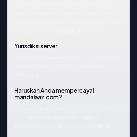
Domain telah terdaftar selama sekitar 25.7
tahun, yang menempatkannya dalam kategori
kematangan "mature". Domain yang lebih tua
secara statistik kurang berisiko.
Yurisdiksi server
IP di balik
mandalaair.com
berada di Australia,
pada infrastruktur yang disediakan oleh
TRELLIAN.
Haruskah Anda mempercayai
mandalaair.com?
Skor kami murni teknis. Situs dengan SSL valid,
beberapa tahun riwayat, dan registrar
terkemuka cenderung berskor lebih tinggi.