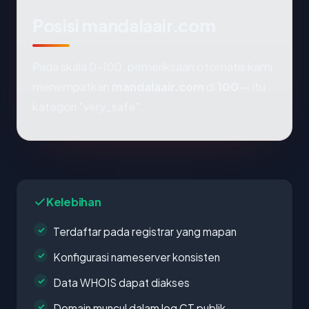
Posisi mandalaair.com
Pada skala 0-100, pemeriksaan otomatis kami
menempatkan
mandalaair.com
di
100
— itu
kategori "very_safe".
Kelebihan
Terdaftar pada registrar yang mapan
Konfigurasi nameserver konsisten
Data WHOIS dapat diakses
Domain muncul dalam log CT publik