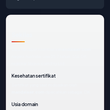
Sekilas
Cara tercepat membaca
mandalaair.com
:
negara Australia, usia 25.7 tahun, SSL OK,
registrar Above.com Pty Ltd..
Kesehatan sertifikat
Sertifikat yang saat ini disajikan oleh
mandalaair.com
dipecahkan sebagai: OK.
Usia domain