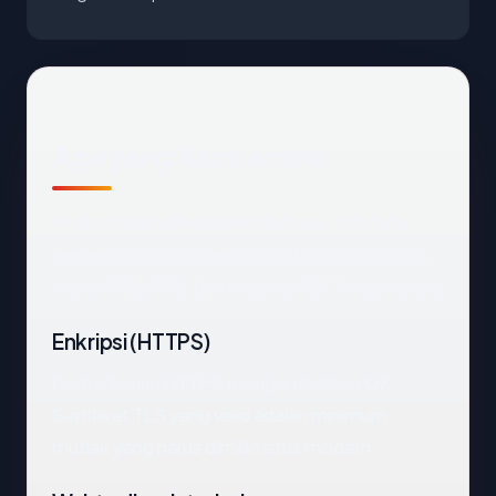
Apa yang kami amati
Melihat
mamaleon.com
dari luar, titik data
terpenting adalah negara hosting (Singapore),
status SSL (OK), dan registrar (CV. Jogjacamp).
Enkripsi (HTTPS)
Pemeriksaan HTTPS mengembalikan OK.
Sertifikat TLS yang valid adalah minimum
mutlak yang harus dimiliki situs modern.