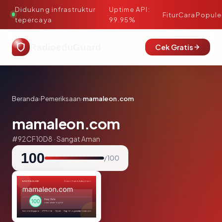
Didukung infrastruktur
Uptime API:
·
Fitur
Cara
Popule
tepercaya
99.95%
RadioeduGuard
Cek Gratis
Beranda
›
Pemeriksaan
›
mamaleon.com
mamaleon.com
#92CF10D8 · Sangat Aman
100
/ 100