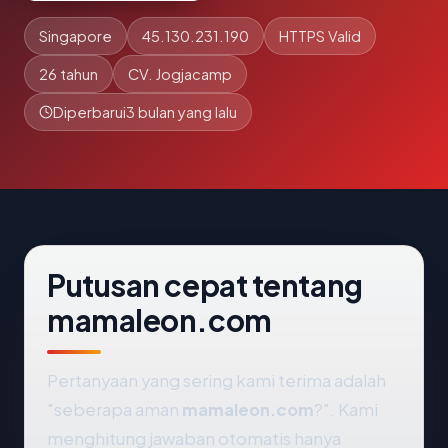
Singapore
45.130.231.190
HTTPS Valid
26 tahun
CV. Jogjacamp
Diperbarui
3 bulan yang lalu
Putusan cepat tentang
mamaleon.com
Pertanyaan yang sering kami terima adalah
"seberapa aman
mamaleon.com
?". Kami
menghitung jawaban otomatis hanya