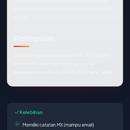
Singapore, SSL valid — biasanya mencakup
baik bisnis sah maupun cangkang yang diganti
merek.
Kesimpulan
Setelah memadukan sinyal DNS, TLS, RDAP,
dan GeoIP, skor otomatis kami untuk
mamaleon.com
ada di
100/100
(
very_safe
).
Kelebihan
Memiliki catatan MX (mampu email)