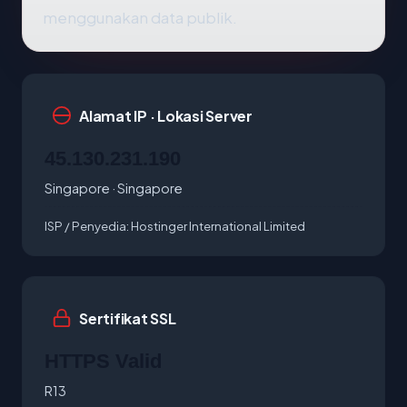
menggunakan data publik.
Alamat IP · Lokasi Server
45.130.231.190
Singapore · Singapore
ISP / Penyedia:
Hostinger International Limited
Sertifikat SSL
HTTPS Valid
R13