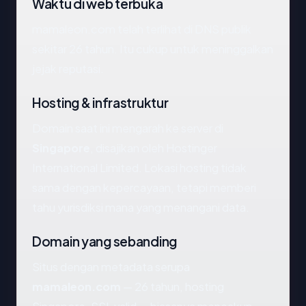
Waktu di web terbuka
mamaleon.com telah terlihat di DNS publik
sekitar 26 tahun. Itu cukup untuk meninggalkan
jejak reputasi.
Hosting & infrastruktur
Domain saat ini mengarah ke server di
Singapore
, disajikan oleh Hostinger
International Limited. Lokasi hosting tidak
sama dengan kepercayaan, tetapi memberi
tahu yurisdiksi mana yang menangani data.
Domain yang sebanding
Situs dengan metadata serupa
mamaleon.com
— 26 tahun, hosting