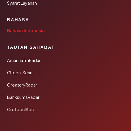
Syarat Layanan
BAHASA
Bahasa Indonesia
TAUTAN SAHABAT
AmannafmRadar
CltconliScan
GreatcryRadar
BanksumsRadar
CoffeeclSec