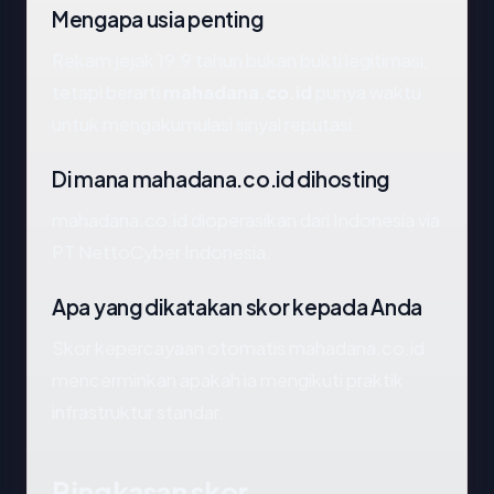
Mengapa usia penting
Rekam jejak 19.9 tahun bukan bukti legitimasi,
tetapi berarti
mahadana.co.id
punya waktu
untuk mengakumulasi sinyal reputasi.
Di mana mahadana.co.id dihosting
mahadana.co.id dioperasikan dari Indonesia via
PT NettoCyber Indonesia.
Apa yang dikatakan skor kepada Anda
Skor kepercayaan otomatis mahadana.co.id
mencerminkan apakah ia mengikuti praktik
infrastruktur standar.
Ringkasan skor