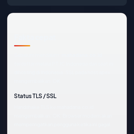
Fakta cepat
Sebelum mendalam:
mahadana.co.id
terdaftar melalui PT JC Indonesia dan saat ini
dihosting di Indonesia. SSL pada host apex
mengembalikan: OK.
Status TLS / SSL
Handshake TLS ke mahadana.co.id
mengembalikan: OK. Browser modern akan
memperingatkan pengguna ketika ini gagal.