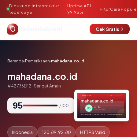
Didukung infrastruktur
Uptime API:
·
Fitur
Cara
Popule
tepercaya
99.95%
RadioeduGuard
Cek Gratis
Beranda
›
Pemeriksaan
›
mahadana.co.id
mahadana.co.id
#42736EF2 · Sangat Aman
95
/ 100
Indonesia
120.89.92.80
HTTPS Valid