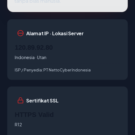
tanpa bias manusia.
Alamat IP · Lokasi Server
120.89.92.80
Indonesia · Utan
ISP / Penyedia:
PT NettoCyber Indonesia
Sertifikat SSL
HTTPS Valid
R12