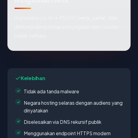
mahadana.co.id → 95/100 (
very_safe
). Nilai
dihitung ulang setiap penyegaran dari catatan
publik terbaru.
Kelebihan
Tidak ada tanda malware
Negara hosting selaras dengan audiens yang
dinyatakan
Diselesaikan via DNS rekursif publik
Menggunakan endpoint HTTPS modern