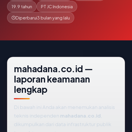
19.9 tahun
PT JC Indonesia
Diperbarui
3 bulan yang lalu
mahadana.co.id —
laporan keamanan
lengkap
Di bawah ini Anda akan menemukan analisis
teknis independen
mahadana.co.id
,
dikumpulkan dari data infrastruktur publik