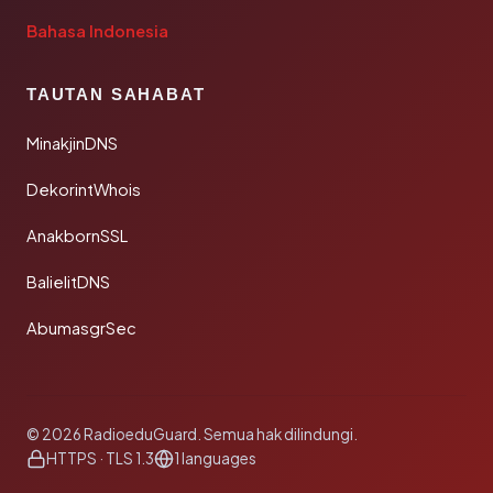
Bahasa Indonesia
TAUTAN SAHABAT
MinakjinDNS
DekorintWhois
AnakbornSSL
BalielitDNS
AbumasgrSec
© 2026 RadioeduGuard. Semua hak dilindungi.
HTTPS · TLS 1.3
1 languages