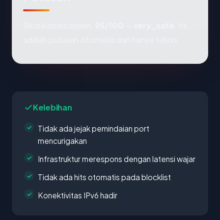
Skor kepercayaan:
95/100
—
very_safe
. Ini
adalah putusan otomatis dan hanya teknis.
Kelebihan
Tidak ada jejak pemindaian port
mencurigakan
Infrastruktur merespons dengan latensi wajar
Tidak ada hits otomatis pada blocklist
Konektivitas IPv6 hadir