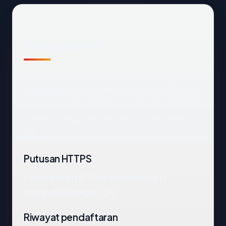
Temuan awal
Pemeriksaan otomatis kami terhadap
lsm.or.id
mengembalikan respons DNS bersih
yang mengarah ke Indonesia, disajikan oleh PT
Deneva, dengan handshake TLS merespons
OK.
Putusan HTTPS
Pemeriksaan HTTPS kami ke lsm.or.id
disimpulkan dengan: OK.
Riwayat pendaftaran