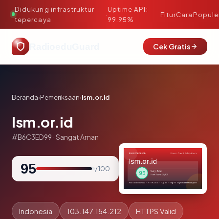
Didukung infrastruktur
Uptime API:
·
Fitur
Cara
Popule
tepercaya
99.95%
RadioeduGuard
Cek Gratis
Beranda
›
Pemeriksaan
›
lsm.or.id
lsm.or.id
#B6C3ED99 · Sangat Aman
95
/ 100
Indonesia
103.147.154.212
HTTPS Valid