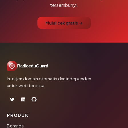
tersembunyi.
Mulai cek gratis →
RadioeduGuard
Intelijen domain otomatis dan independen
untuk web terbuka.
PRODUK
Beranda