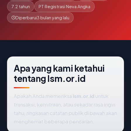
7.2 tahun
PT Registrasi Neva Angka
Diperbarui
3 bulan yang lalu
Apa yang kami ketahui
tentang lsm.or.id
Apakah Anda memeriksa
lsm.or.id
untuk
transaksi, kemitraan, atau sekadar rasa ingin
tahu, ringkasan catatan publik di bawah akan
menghemat beberapa pencarian.