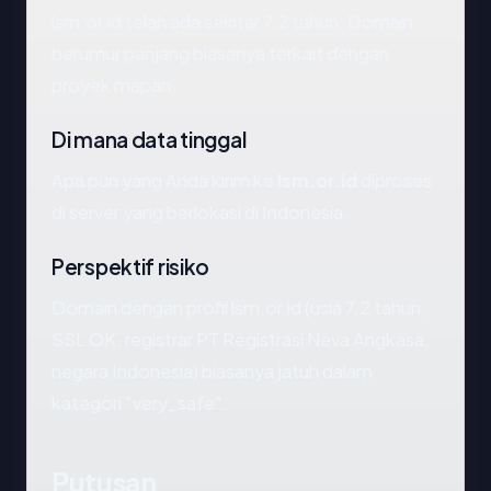
lsm.or.id telah ada sekitar 7.2 tahun. Domain
berumur panjang biasanya terkait dengan
proyek mapan.
Di mana data tinggal
Apa pun yang Anda kirim ke
lsm.or.id
diproses
di server yang berlokasi di Indonesia.
Perspektif risiko
Domain dengan profil lsm.or.id (usia 7.2 tahun,
SSL OK, registrar PT Registrasi Neva Angkasa,
negara Indonesia) biasanya jatuh dalam
kategori "very_safe".
Putusan