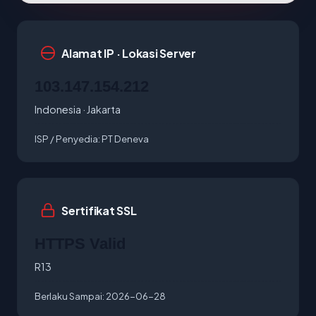
Alamat IP · Lokasi Server
103.147.154.212
Indonesia · Jakarta
ISP / Penyedia:
PT Deneva
Sertifikat SSL
HTTPS Valid
R13
Berlaku Sampai:
2026-06-28