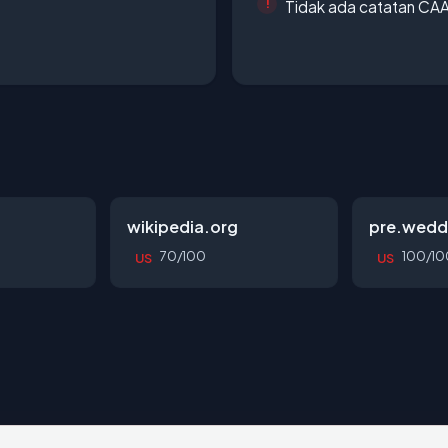
Tidak ada catatan CA
wikipedia.org
pre.wedd
70/100
100/10
US
US