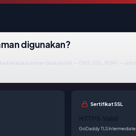
aman digunakan?
beberapa sumber data publik — DNS, SSL, RDAP — un
Sertifikat SSL
HTTPS Valid
GoDaddy TLS Intermediate 