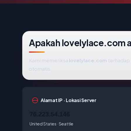
Apakah lovelylace.com 
Kami memeriksa
lovelylace.com
terhadap 
otomatis.
Alamat IP · Lokasi Server
76.223.54.146
United States · Seattle