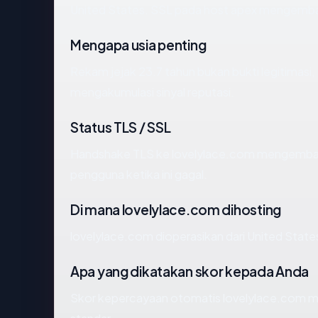
United States. SSL pada host apex mengemba
Mengapa usia penting
Rekam jejak 23.7 tahun bukan bukti legitimasi, 
mengakumulasi sinyal reputasi.
Status TLS / SSL
Handshake TLS ke lovelylace.com mengemba
pengguna ketika ini gagal.
Di mana lovelylace.com dihosting
lovelylace.com dioperasikan dari United State
Apa yang dikatakan skor kepada Anda
Skor kepercayaan otomatis lovelylace.com men