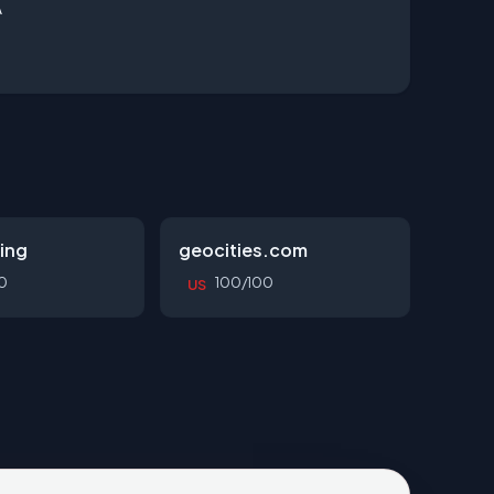
A
ing
geocities.com
0
100/100
US