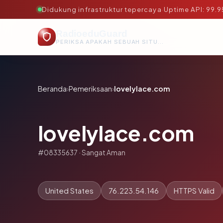
Didukung infrastruktur tepercaya
·
Uptime API: 99.
RadioeduGuard
PERIKSA APAKAH SEBUAH SITUS AMAN, TEPERCAYA, DAN TERVERIFIKASI DALAM HITUNGAN DETIK.
Beranda
›
Pemeriksaan
›
lovelylace.com
lovelylace.com
#08335637 · Sangat Aman
United States
76.223.54.146
HTTPS Valid