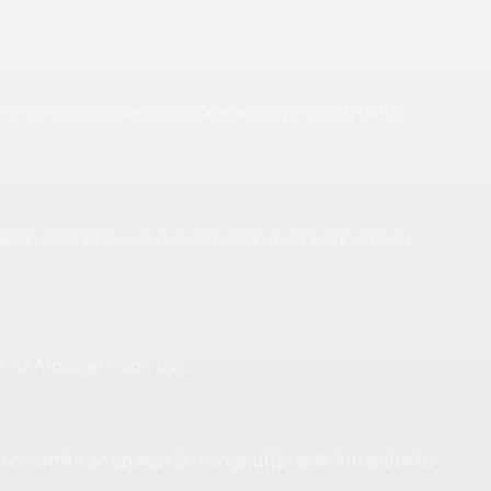
likan: OK.
tetapi berarti
lovelylace.com
punya waktu untuk
likan: OK. Browser modern akan memperingatkan
s via Amazon.com, Inc..
cerminkan apakah ia mengikuti praktik infrastruktur