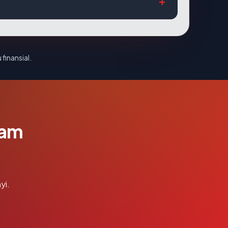
 finansial.
lam
yi.