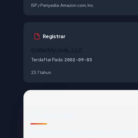
ISP / Penyedia:
Amazon.com, Inc.
Registrar
GoDaddy.com, LLC
Terdaftar Pada:
2002-09-03
23.7 tahun
Fakta cepat
Sebelum mendalam:
lovelylace.com
terdafta