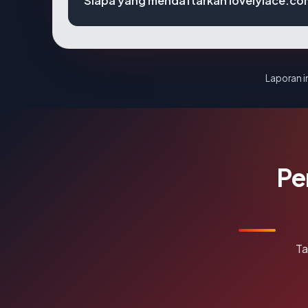
Siapa yang mendaftarkan lovelylace.co
Laporan in
Pe
Ta