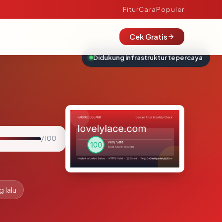
Fitur
Cara
Populer
Cek Gratis
Didukung infrastruktur tepercaya
/ 100
g lalu