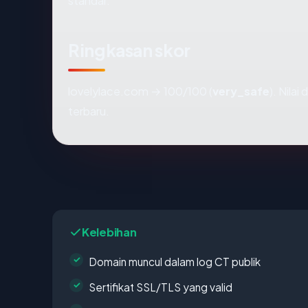
standar.
Ringkasan skor
lovelylace.com → 100/100 (
very_safe
). Nila
terbaru.
Kelebihan
Domain muncul dalam log CT publik
Sertifikat SSL/TLS yang valid