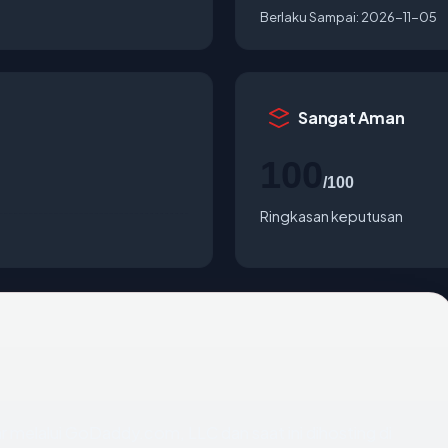
Berlaku Sampai:
2026-11-05
Sangat Aman
100
/100
Ringkasan keputusan
r melalui GoDaddy.com, LLC dan saat ini dihosting di