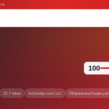
95%
100
23.7 tahun
GoDaddy.com, LLC
Diperbarui
3 bulan yan