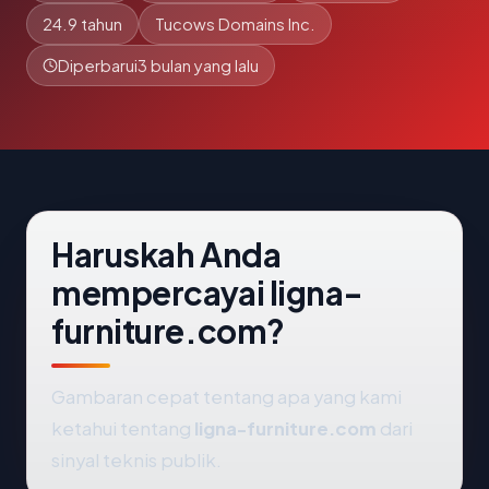
24.9 tahun
Tucows Domains Inc.
Diperbarui
3 bulan yang lalu
Haruskah Anda
mempercayai ligna-
furniture.com?
Gambaran cepat tentang apa yang kami
ketahui tentang
ligna-furniture.com
dari
sinyal teknis publik.