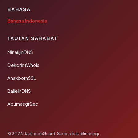
BAHASA
Bahasa Indonesia
TAUTAN SAHABAT
MinakjinDNS
DekorintWhois
AnakbornSSL
BalielitDNS
AbumasgrSec
© 2026 RadioeduGuard. Semua hak dilindungi.