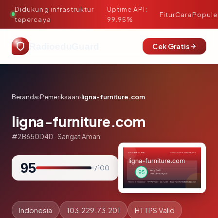
Didukung infrastruktur
Uptime API:
·
Fitur
Cara
Popule
tepercaya
99.95%
RadioeduGuard
Cek Gratis
Beranda
›
Pemeriksaan
›
ligna-furniture.com
ligna-furniture.com
#2B650D4D · Sangat Aman
95
/ 100
Indonesia
103.229.73.201
HTTPS Valid