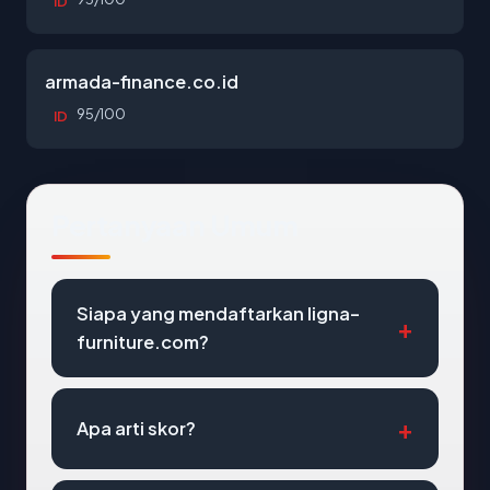
ID
armada-finance.co.id
95/100
ID
Pertanyaan Umum
Siapa yang mendaftarkan ligna-
furniture.com?
Apa arti skor?