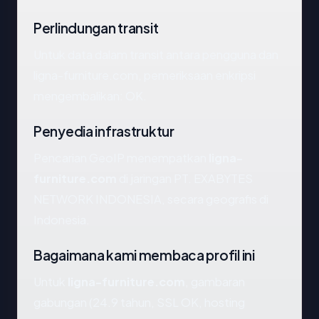
Perlindungan transit
Untuk data dalam transit antara pengguna dan
ligna-furniture.com, pemeriksaan enkripsi
mengembalikan: OK.
Penyedia infrastruktur
Pencarian GeoIP menempatkan
ligna-
furniture.com
di jaringan PT. EXABYTES
NETWORK INDONESIA, secara geografis di
Indonesia.
Bagaimana kami membaca profil ini
Untuk
ligna-furniture.com
, gambaran
gabungan (24.9 tahun, SSL OK, hosting