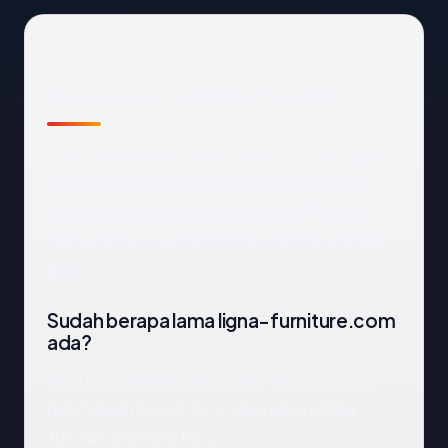
Ringkasan catatan publik
Dari catatan publik yang terkait dengan
ligna-
furniture.com
, kami mengekstrak empat
anchor: negara Indonesia, registrar Tucows
Domains Inc., usia 24.9 tahun, status enkripsi
OK.
Sudah berapa lama ligna-furniture.com
ada?
Menurut catatan RDAP, ligna-furniture.com
didaftarkan sekitar 24.9 tahun lalu melalui
Tucows Domains Inc..