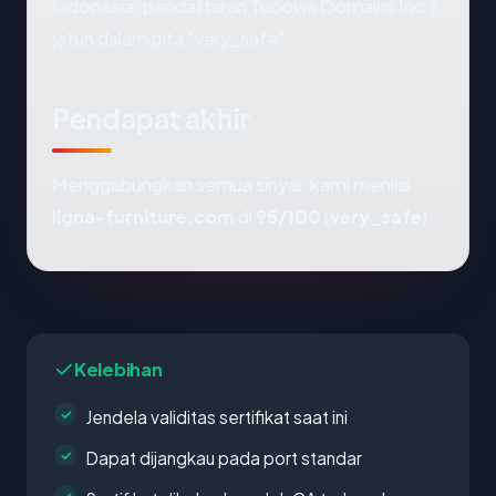
Indonesia, pendaftaran Tucows Domains Inc.)
jatuh dalam pita "very_safe".
Pendapat akhir
Menggabungkan semua sinyal, kami menilai
ligna-furniture.com
di
95/100
(
very_safe
).
Kelebihan
Jendela validitas sertifikat saat ini
Dapat dijangkau pada port standar