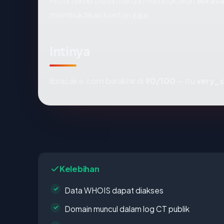
Profil teknis bersih hanya membuktikan
libra
membuktikan konten jujur.
Intinya
libracake.com berakhir di
90/100
— itu
very_
Kelebihan
Data WHOIS dapat diakses
Domain muncul dalam log CT publik