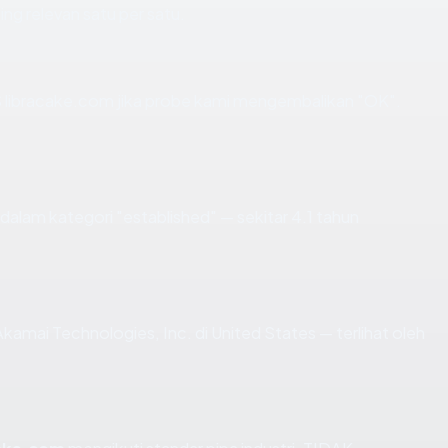
ing relevan satu per satu.
 libracake.com jika probe kami mengembalikan "OK".
dalam kategori "established" — sekitar 4.1 tahun
i Akamai Technologies, Inc. di United States — terlihat oleh