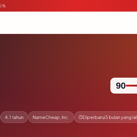
95%
90
4.1 tahun
NameCheap, Inc.
Diperbarui
3 bulan yang la