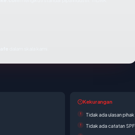
cake.com
mengikuti standar pipa industri. TIDAK
safe
dalam skala kami.
Kekurangan
Tidak ada ulasan piha
Tidak ada catatan SP