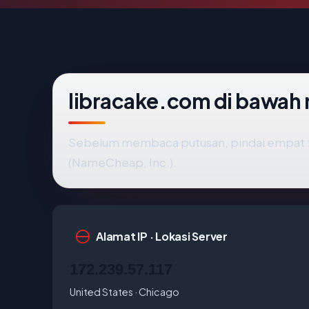
libracake.com di bawah
Sebelum membaca putusan, pindai empat f
(NameCheap, Inc.).
Alamat IP · Lokasi Server
172.239.57.117
United States · Chicago