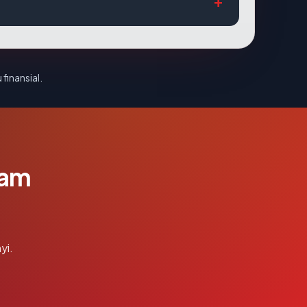
 finansial.
lam
yi.