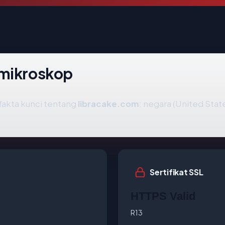
 mikroskop
akta kunci tentang
libracake.com
: negara (United States
Sertifikat SSL
HTTPS Valid
R13