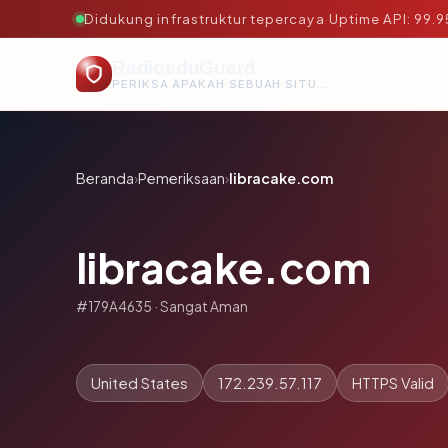
Didukung infrastruktur tepercaya
·
Uptime API: 99.
RadioeduGuard
PERIKSA APAKAH SEBUAH SITUS AMAN, TEPERCAYA, DAN TERVERIFIKASI DALAM HITUNGAN DETIK.
Beranda
›
Pemeriksaan
›
libracake.com
libracake.com
#179A4635 · Sangat Aman
United States
172.239.57.117
HTTPS Valid