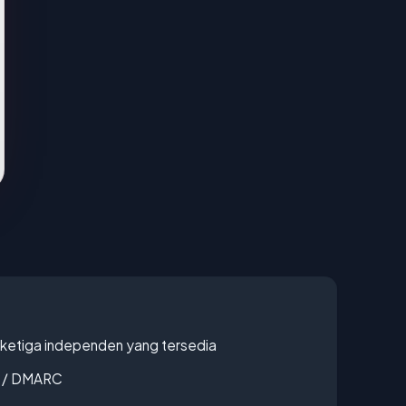
k ketiga independen yang tersedia
F / DMARC