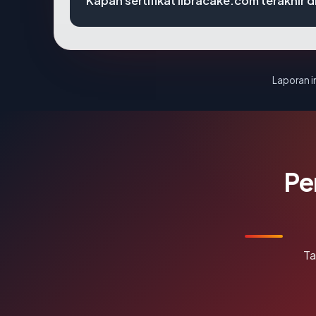
Kapan sertifikat libracake.com terakhir d
Laporan in
Pe
Ta