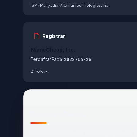
ISP / Penyedia:
Akamai Technologies, Inc.
Registrar
NameCheap, Inc.
Terdaftar Pada:
2022-04-28
4.1 tahun
Tinjauan Teknis
Domain
libracake.com
dapat dijangkau dan m