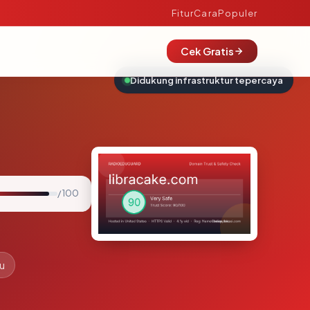
Fitur
Cara
Populer
Cek Gratis
Didukung infrastruktur tepercaya
/ 100
lu