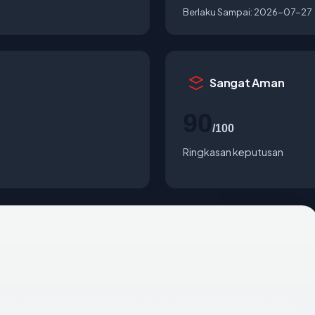
Berlaku Sampai:
2026-07-27
Sangat Aman
90
/100
Ringkasan keputusan
engarah ke United States via Akamai Technologies, Inc..