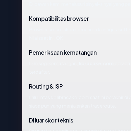
Di bawah kami menelusuri sinyal-sinyal yang pal
Kompatibilitas browser
Browser umum akan menerima konfigurasi TLS
Nilai saat ini: OK.
Pemeriksaan kematangan
Dari segi kematangan,
libracake.com
berada 
terdaftar.
Routing & ISP
Lalu lintas ke libracake.com saat ini berakhir d
siapa pun yang menjalankan traceroute.
Di luar skor teknis