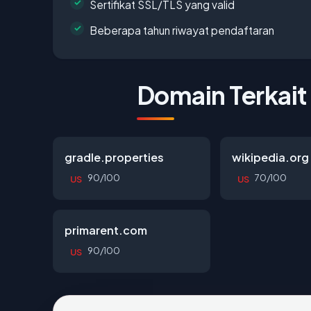
Sertifikat SSL/TLS yang valid
Beberapa tahun riwayat pendaftaran
Domain Terkait
gradle.properties
wikipedia.org
90/100
70/100
US
US
primarent.com
90/100
US