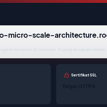
go-micro-scale-architecture.r
garah ke server di Unknown. Ini yang diungkap catatan p
Sertifikat SSL
Tanpa HTTPS