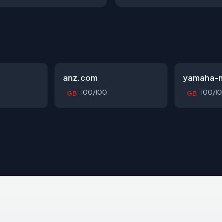
anz.com
yamaha-m
100/100
100/1
GB
GB