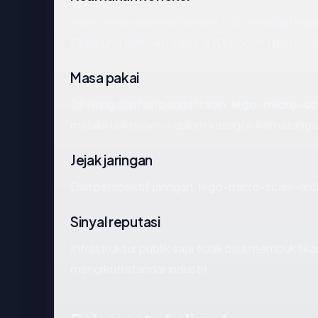
Kami melakukan handshake TLS terhadap lego
Digabung dengan registrar (Unknown) dan nega
Masa pakai
Dihitung dari hari pendaftaran,
lego-micro-sc
melalui Unknown — dalam kategori kematanga
Jejak jaringan
Dari perspektif jaringan, lego-micro-scale-ar
Sinyal reputasi
Infrastruktur publik saja tidak bisa membukti
mengikuti standar industri.