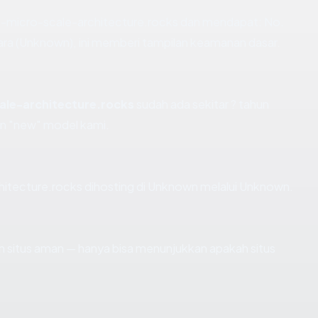
-micro-scale-architecture.rocks dan mendapat: No.
ra (Unknown), ini memberi tampilan keamanan dasar.
ale-architecture.rocks
sudah ada sekitar ? tahun
n "new" model kami.
chitecture.rocks dihosting di Unknown melalui Unknown.
kan situs aman — hanya bisa menunjukkan apakah situs