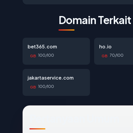
Domain Terkait
bet365.com
ho.io
100/100
70/100
GB
GB
jakartaservice.com
100/100
GB
Pertanyaan Umum