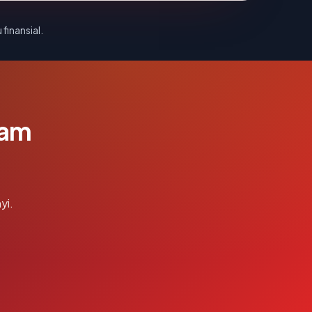
 finansial.
lam
yi.