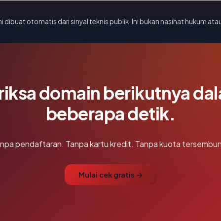
i dibuat otomatis dari sinyal teknis publik. Ini bukan nasihat hukum atau
riksa domain berikutnya da
beberapa detik.
npa pendaftaran. Tanpa kartu kredit. Tanpa kuota tersembun
Mulai cek gratis →