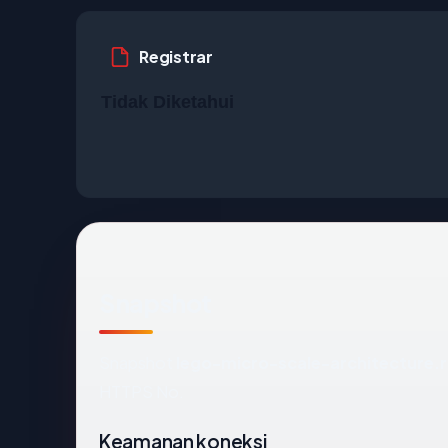
Registrar
Tidak Diketahui
Snapshot
Snapshot
lego-micro-scale-architecture.
HTTPS No.
Keamanan koneksi