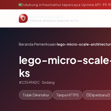
Didukung infrastruktur tepercaya
·
Uptime API: 99.
RadioeduGuard
PERIKSA APAKAH SEBUAH SITUS AMAN, TEPERCAYA, DAN TERVERIFIKASI DALAM HITUNGAN DETIK.
Beranda
›
Pemeriksaan
›
lego-micro-scale-architectur
lego-micro-scale
ks
#23549ADC · Sedang
Tidak Diketahui
Tanpa HTTPS
Diperbarui
3