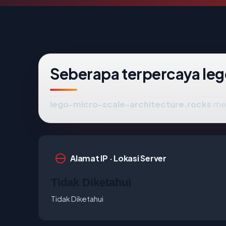
Seberapa terpercaya le
lego-micro-scale-architecture.rocks
men
Alamat IP · Lokasi Server
Tidak Diketahui
Tidak Diketahui