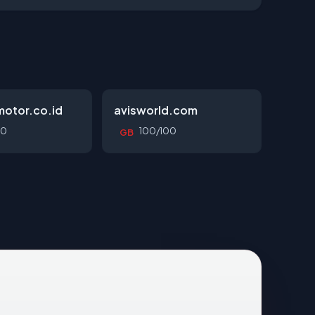
otor.co.id
avisworld.com
00
100/100
GB