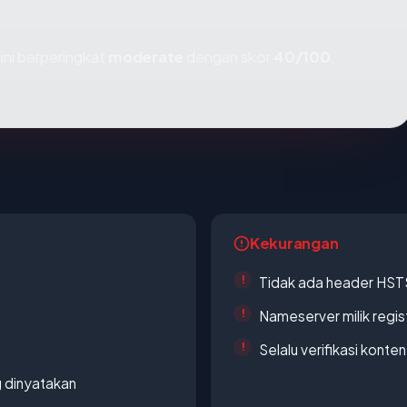
ini berperingkat
moderate
dengan skor
40/100
,
Kekurangan
Tidak ada header HST
Nameserver milik regi
Selalu verifikasi kont
g dinyatakan