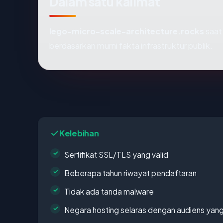
Dalam satu kalimat
lego-micro-scale-architecture.rocks
saat 
berdasarkan murni fakta infrastruktur publik.
Kelebihan
Sertifikat SSL/TLS yang valid
Beberapa tahun riwayat pendaftaran
Tidak ada tanda malware
Negara hosting selaras dengan audiens yan