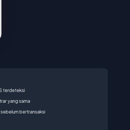
S terdeteksi
strar yang sama
en sebelum bertransaksi