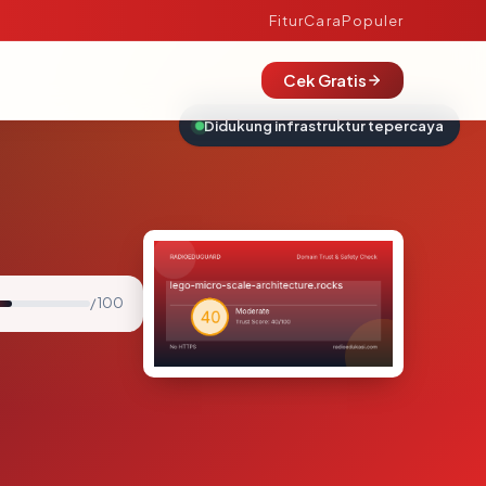
Fitur
Cara
Populer
Cek Gratis
Didukung infrastruktur tepercaya
/ 100