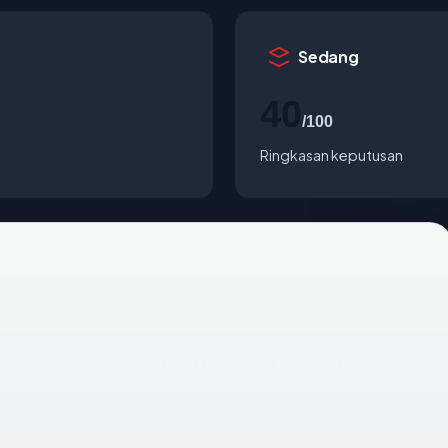
Sedang
40
/100
Ringkasan keputusan
rocks
: ? tahun, dihosting di Unknown, ISP Unknown,