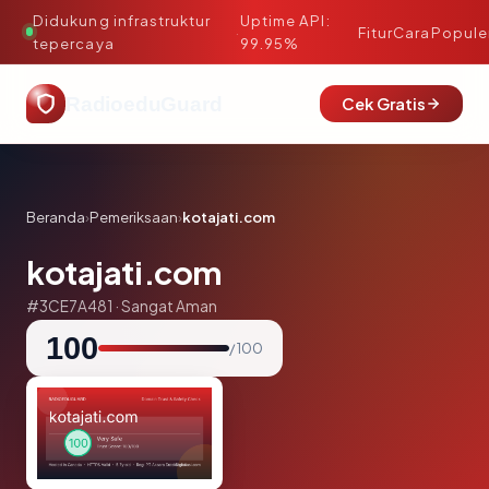
Didukung infrastruktur
Uptime API:
·
Fitur
Cara
Popule
tepercaya
99.95%
RadioeduGuard
Cek Gratis
Beranda
›
Pemeriksaan
›
kotajati.com
kotajati.com
#3CE7A481 · Sangat Aman
100
/ 100