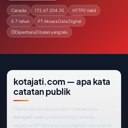
Canada
172.67.204.35
HTTPS Valid
5.7 tahun
PT Aksara Data Digital
Diperbarui
3 bulan yang lalu
kotajati.com — apa kata
catatan publik
Mesin kepercayaan kami memeriksa
kotajati.com
pada hosting Canada,
registrar (PT Aksara Data Digital), dan status