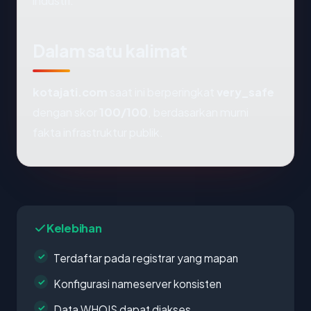
industri.
Dalam satu kalimat
kotajati.com
saat ini berperingkat
very_safe
dengan skor
100/100
, berdasarkan murni
fakta infrastruktur publik.
Kelebihan
Terdaftar pada registrar yang mapan
Konfigurasi nameserver konsisten
Data WHOIS dapat diakses