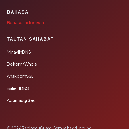
BAHASA
Bahasa Indonesia
TAUTAN SAHABAT
MinakjinDNS
DekorintWhois
AnakbornSSL
BalielitDNS
AbumasgrSec
© 2026 RadioeduGuard. Semua hak dilindungi.