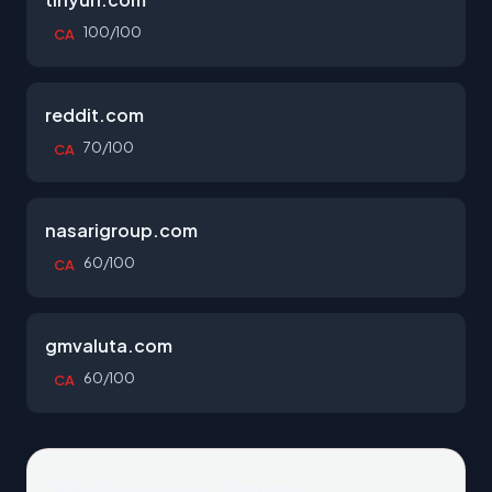
100/100
CA
reddit.com
70/100
CA
nasarigroup.com
60/100
CA
gmvaluta.com
60/100
CA
Pertanyaan Umum