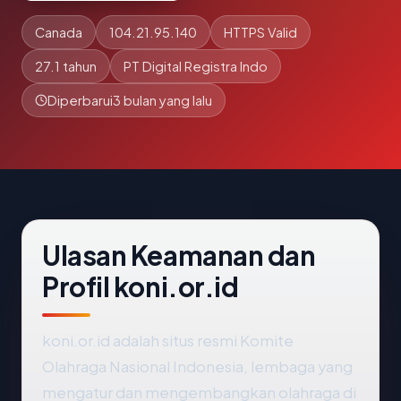
Canada
104.21.95.140
HTTPS Valid
27.1 tahun
PT Digital Registra Indo
Diperbarui
3 bulan yang lalu
Ulasan Keamanan dan
Profil koni.or.id
koni.or.id adalah situs resmi Komite
Olahraga Nasional Indonesia, lembaga yang
mengatur dan mengembangkan olahraga di