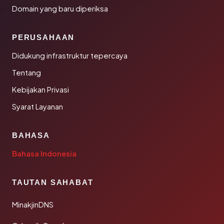
Domain yang baru diperiksa
PERUSAHAAN
Didukung infrastruktur tepercaya
Tentang
Kebijakan Privasi
Syarat Layanan
BAHASA
Bahasa Indonesia
TAUTAN SAHABAT
MinakjinDNS