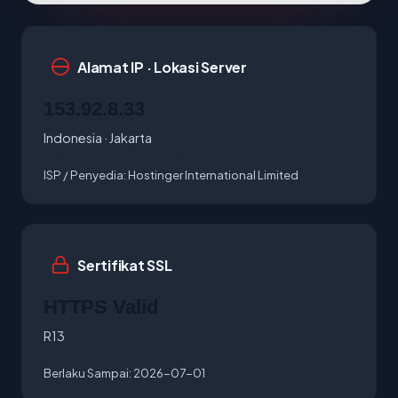
Alamat IP · Lokasi Server
153.92.8.33
Indonesia · Jakarta
ISP / Penyedia:
Hostinger International Limited
Sertifikat SSL
HTTPS Valid
R13
Berlaku Sampai:
2026-07-01