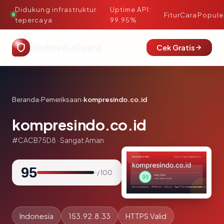
Didukung infrastruktur
Uptime API:
·
Fitur
Cara
Popule
tepercaya
99.95%
RadioeduGuard
Cek Gratis
Beranda
›
Pemeriksaan
›
kompresindo.co.id
kompresindo.co.id
#CACB75D8 · Sangat Aman
95
/ 100
Indonesia
153.92.8.33
HTTPS Valid