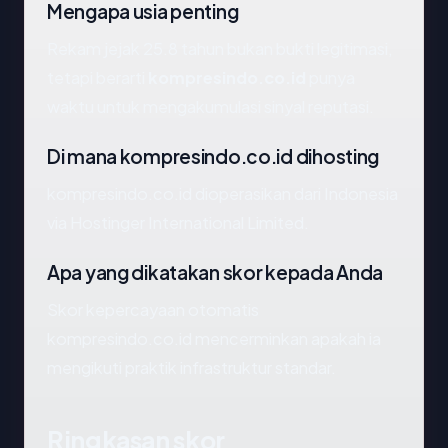
Mengapa usia penting
Rekam jejak 25.8 tahun bukan bukti legitimasi,
tetapi berarti
kompresindo.co.id
punya
waktu untuk mengakumulasi sinyal reputasi.
Di mana kompresindo.co.id dihosting
kompresindo.co.id dioperasikan dari Indonesia
via Hostinger International Limited.
Apa yang dikatakan skor kepada Anda
Skor kepercayaan otomatis
kompresindo.co.id mencerminkan apakah ia
mengikuti praktik infrastruktur standar.
Ringkasan skor