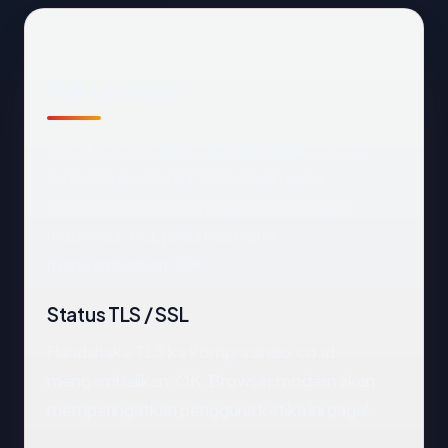
Fakta cepat
Sebelum mendalam:
kompresindo.co.id
terdaftar melalui PT Web Commerce
Communications dan saat ini dihosting di
Indonesia. SSL pada host apex
mengembalikan: OK.
Status TLS / SSL
Handshake TLS ke kompresindo.co.id
mengembalikan: OK. Browser modern akan
memperingatkan pengguna ketika ini gagal.