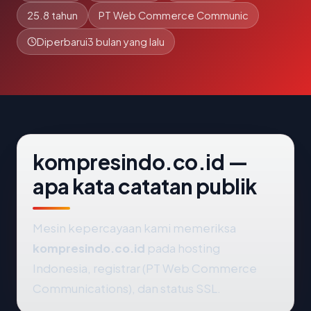
25.8 tahun
PT Web Commerce Communic
Diperbarui
3 bulan yang lalu
kompresindo.co.id —
apa kata catatan publik
Mesin kepercayaan kami memeriksa
kompresindo.co.id
pada hosting
Indonesia, registrar (PT Web Commerce
Communications), dan status SSL.