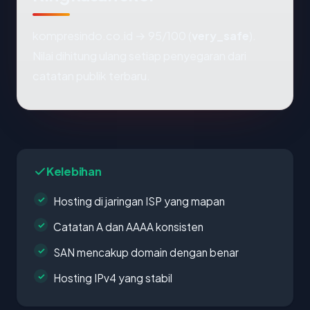
kompresindo.co.id → 95/100 (
very_safe
).
Nilai dihitung ulang setiap penyegaran dari
catatan publik terbaru.
Kelebihan
Hosting di jaringan ISP yang mapan
Catatan A dan AAAA konsisten
SAN mencakup domain dengan benar
Hosting IPv4 yang stabil