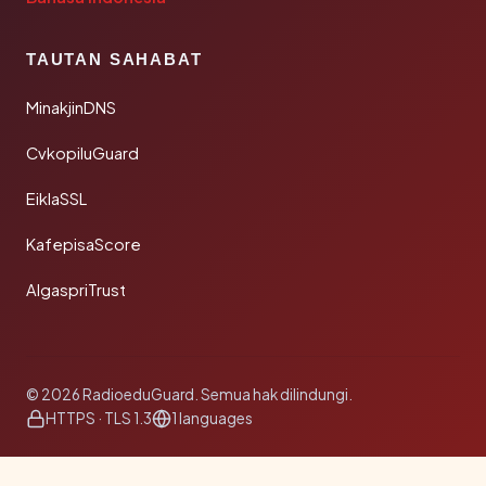
TAUTAN SAHABAT
MinakjinDNS
CvkopiluGuard
EiklaSSL
KafepisaScore
AlgaspriTrust
© 2026 RadioeduGuard. Semua hak dilindungi.
HTTPS · TLS 1.3
1 languages