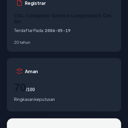
Registrar
CSL Computer Service Langenbach Gm
bH
Terdaftar Pada:
2006-05-19
20 tahun
Aman
70
/100
Ringkasan keputusan