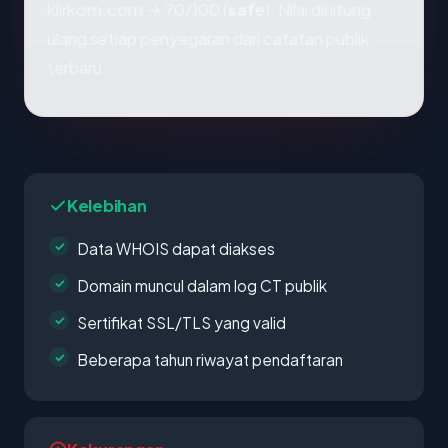
klirkom.com → 70/100 (
safe
). Nilai dihitung
ulang setiap penyegaran dari catatan publik
terbaru.
Kelebihan
Data WHOIS dapat diakses
Domain muncul dalam log CT publik
Sertifikat SSL/TLS yang valid
Beberapa tahun riwayat pendaftaran