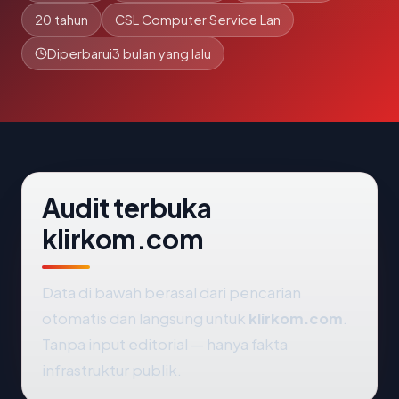
20 tahun
CSL Computer Service Lan
Diperbarui
3 bulan yang lalu
Audit terbuka
klirkom.com
Data di bawah berasal dari pencarian
otomatis dan langsung untuk
klirkom.com
.
Tanpa input editorial — hanya fakta
infrastruktur publik.