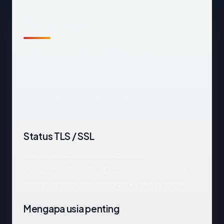
Fakta cepat
Sebelum mendalam:
klirkom.com
terdaftar
melalui CSL Computer Service Langenbach
GmbH d/b/a joker.com dan saat ini dihosting di
Indonesia. SSL pada host apex
mengembalikan: No.
Status TLS / SSL
Handshake TLS ke klirkom.com
mengembalikan: No. Browser modern akan
memperingatkan pengguna ketika ini gagal.
Mengapa usia penting