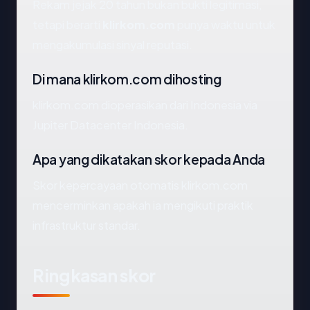
Rekam jejak 20 tahun bukan bukti legitimasi,
tetapi berarti
klirkom.com
punya waktu untuk
mengakumulasi sinyal reputasi.
Di mana klirkom.com dihosting
klirkom.com dioperasikan dari Indonesia via
Jupiter Datacenter Indonesia.
Apa yang dikatakan skor kepada Anda
Skor kepercayaan otomatis klirkom.com
mencerminkan apakah ia mengikuti praktik
infrastruktur standar.
Ringkasan skor