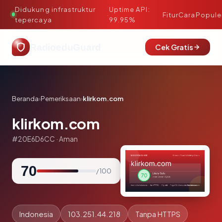
Didukung infrastruktur
Uptime API:
·
Fitur
Cara
Popule
tepercaya
99.95%
RadioeduGuard
Cek Gratis
Beranda
›
Pemeriksaan
›
klirkom.com
klirkom.com
#20E6D6CC · Aman
70
/ 100
Indonesia
103.251.44.218
Tanpa HTTPS