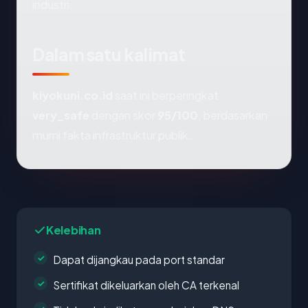
industri.
Dalam satu kalimat
kiyokuni.co.id
saat ini berperingkat
very_safe
dengan skor
95/100
, berdasarkan
murni fakta infrastruktur publik.
Kelebihan
Dapat dijangkau pada port standar
Sertifikat dikeluarkan oleh CA terkenal