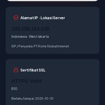
Alamat IP · Lokasi Server
103.150.114.238
Indonesia · West Jakarta
ISP / Penyedia:
PT iForte Global Internet
Sertifikat SSL
HTTPS Valid
R10
Berlaku Sampai:
2025-10-10