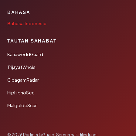
BAHASA
Bahasa Indonesia
TAUTAN SAHABAT
KanaweddGuard
TrijayafWhois
CipagantRadar
HiphiphoSec
MalgoldeScan
© 2026 RadioeduGuard. Semua hak dilindungi.