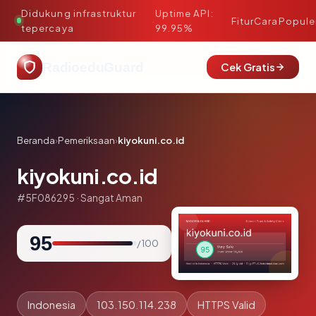
Didukung infrastruktur
Uptime API:
·
Fitur
Cara
Popule
tepercaya
99.95%
RadioeduGuard
Cek Gratis
Beranda
›
Pemeriksaan
›
kiyokuni.co.id
kiyokuni.co.id
#5F086295 · Sangat Aman
95
/ 100
Indonesia
103.150.114.238
HTTPS Valid