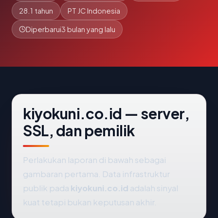
28.1 tahun
PT JC Indonesia
Diperbarui
3 bulan yang lalu
kiyokuni.co.id — server,
SSL, dan pemilik
Perlakukan laporan di bawah sebagai
gambaran pertama. Data infrastruktur
publik pada
kiyokuni.co.id
adalah sinyal
kuat tetapi bukan keputusan akhir.