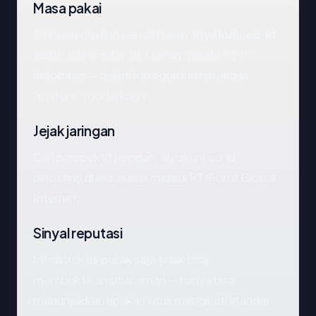
Masa pakai
Dihitung dari hari pendaftaran,
kiyokuni.co.id
sudah ada sekitar 28.1 tahun melalui PT JC
Indonesia — dalam kategori kematangan
"mature" model kami.
Jejak jaringan
Dari perspektif jaringan, kiyokuni.co.id
dihosting di Indonesia melalui PT iForte Global
Internet.
Sinyal reputasi
Infrastruktur publik saja tidak bisa
membuktikan situs aman — hanya bisa
menunjukkan apakah situs mengikuti standar