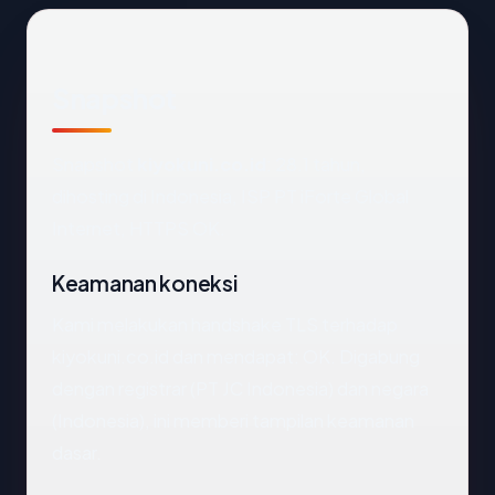
Snapshot
Snapshot
kiyokuni.co.id
: 28.1 tahun,
dihosting di Indonesia, ISP PT iForte Global
Internet, HTTPS OK.
Keamanan koneksi
Kami melakukan handshake TLS terhadap
kiyokuni.co.id dan mendapat: OK. Digabung
dengan registrar (PT JC Indonesia) dan negara
(Indonesia), ini memberi tampilan keamanan
dasar.