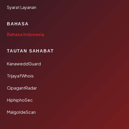
Syarat Layanan
BAHASA
Bahasa Indonesia
TAUTAN SAHABAT
KanaweddGuard
TrijayafWhois
CipagantRadar
HiphiphoSec
MalgoldeScan