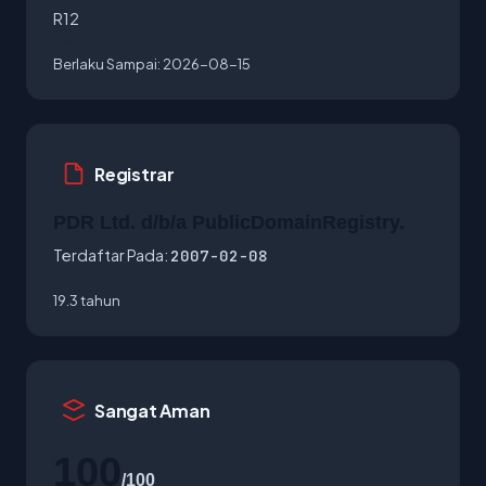
R12
Berlaku Sampai:
2026-08-15
Registrar
PDR Ltd. d/b/a PublicDomainRegistry.
Terdaftar Pada:
2007-02-08
19.3 tahun
Sangat Aman
100
/100