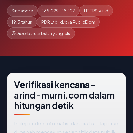
Singapore
185.229.118.127
HTTPS Valid
19.3 tahun
PDR Ltd. d/b/a PublicDom
Diperbarui
3 bulan yang lalu
Verifikasi kencana-
arind-murni.com dalam
hitungan detik
Independen, otomatis, dan gratis — laporan
di bawah mencakup setiap titik data publik