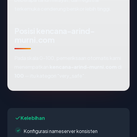
terkemuka cenderung berskor lebih tinggi.
Posisi kencana-arind-
murni.com
Pada skala 0-100, pemeriksaan otomatis kami
menempatkan
kencana-arind-murni.com
di
100
— itu kategori "very_safe".
Kelebihan
Konfigurasi nameserver konsisten