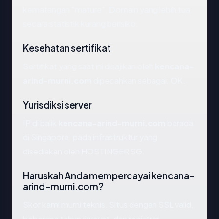
kematangan "mature". Domain yang lebih tua
secara statistik kurang berisiko.
Kesehatan sertifikat
Sertifikat yang saat ini disajikan oleh
kencana-
arind-murni.com
dipecahkan sebagai: OK.
Yurisdiksi server
IP di balik
kencana-arind-murni.com
berada
di Singapore, pada infrastruktur yang
disediakan oleh HOSTINGER SG.
Haruskah Anda mempercayai kencana-
arind-murni.com?
Skor kami murni teknis. Situs dengan SSL valid,
beberapa tahun riwayat, dan registrar