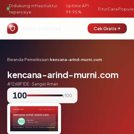
Didukung infrastruktur
Uptime API:
·
Fitur
Cara
Popule
tepercaya
99.95%
RadioeduGuard
Cek Gratis
Beranda
›
Pemeriksaan
›
kencana-arind-murni.com
kencana-arind-murni.com
#126BF1DE · Sangat Aman
100
/ 100