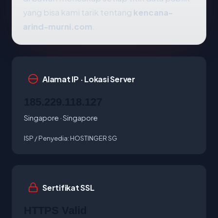
yang bisa kami tarik tentang
kencana-
arind-murni.com
.
Alamat IP · Lokasi Server
185.229.118.127
Singapore · Singapore
ISP / Penyedia:
HOSTINGER SG
Sertifikat SSL
HTTPS Valid