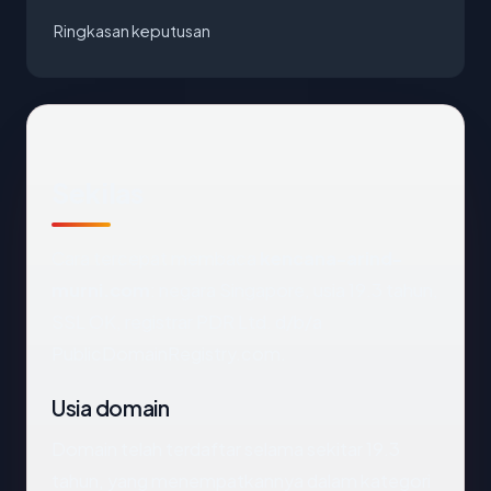
Ringkasan keputusan
Sekilas
Cara tercepat membaca
kencana-arind-
murni.com
: negara Singapore, usia 19.3 tahun,
SSL OK, registrar PDR Ltd. d/b/a
PublicDomainRegistry.com.
Usia domain
Domain telah terdaftar selama sekitar 19.3
tahun, yang menempatkannya dalam kategori